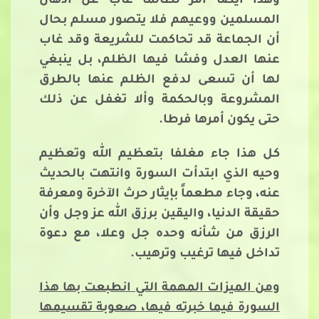
وهذا أيضا أمر لطالما غاب عن أذهان
المسلمين ووعيهم فلا يتصور مسلم بحال
أن الجماعة قد تحاكمت للشريعة وقد غاب
عنها العدل وفشا فيها الظلم، بل ينبغي
لها أن تسعى لدفع الظلم عنها بالطرق
المشروعة وبالحكمة وألا تغفل عن ذلك
حتى يكون أمرها فرطا.
كل هذا جاء مغلفا بتعظيم الله وتعظيم
وحيه الذي ابتدأت السورة وانتهت بالحديث
عنه، وجاء مطعماً بإيثار حرث الآخرة ومعرفة
حقيقة الدنيا، واليقين برزق الله عز وجل وأن
الرزق من شأنه وحده جل وعلا، مع دعوة
تداخل فيها ترغيب وترهيب.
ومن الميزات المهمة التي انطبعت بها هذا
السورة فيما خبرته فيها، صعوبة تقسيمها