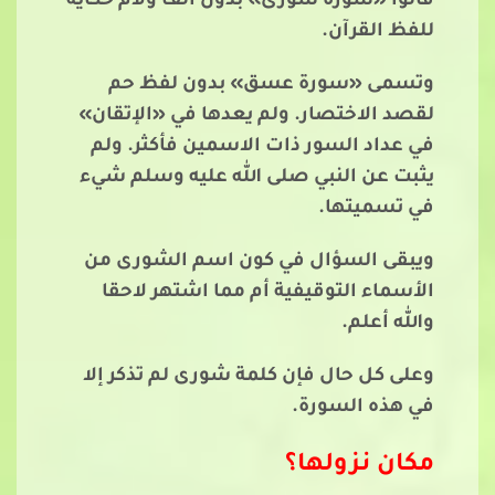
قالوا «سورة شورى» بدون ألف ولام حكاية
للفظ القرآن.
وتسمى «سورة عسق» بدون لفظ حم
لقصد الاختصار. ولم يعدها في «الإتقان»
في عداد السور ذات الاسمين فأكثر. ولم
يثبت عن النبي صلى الله عليه وسلم شيء
في تسميتها.
ويبقى السؤال في كون اسم الشورى من
الأسماء التوقيفية أم مما اشتهر لاحقا
والله أعلم.
وعلى كل حال فإن كلمة شورى لم تذكر إلا
في هذه السورة.
مكان نزولها؟