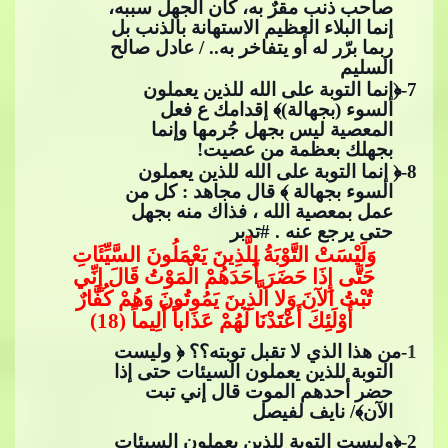
صاحب ذنب مقرٌ به، كان الجهل سببه،
إنما البلاء العظيم الاستهانة بالذنب بل
ربما برّر له أو يتفاخ
ر به.. / عادل صالح
السليم
7
-﴿إنما التوبة على الله للذين يعملون
السوء (بجهالة)﴾ إقدامك ع فعل
المعصية ليس بجهل جُرمها وإنما
بجهلك بعظمة من عصيت!
8
-﴿ إنما التوبة على الله للذين يعملون
السوء بجهالة ﴾ قال مجاهد : كل من
عمل بمعصية الله ، فذاك منه بجهل
حتى يرجع ع
نه .​​
#تدبر
وَلَيْسَتْ التَّوْبَةُ لِلَّذِينَ يَعْمَلُونَ السَّيِّئَاتِ
حَتَّى إِذَا حَضَرَ أَحَدَهُمْ الْمَوْتُ قَالَ إِنِّي
تُبْتُ الآنَ وَلا الَّذِينَ يَمُوتُونَ وَهُمْ كُفَّارٌ​​
أُوْلَئِكَ أَعْتَدْنَا لَهُمْ عَذَاباً أَلِيماً (18)
1
-من هذا الذي لا تقبل توبته؟؟ ﴿ وليست
التوبة للذين يعملون السيئات حتى إذا
حضر أحدهم الموت قال إني تبت
الآن﴾/ نايف لفيصل
2
-﴿وليست التوبة للذين يعملون السيئات