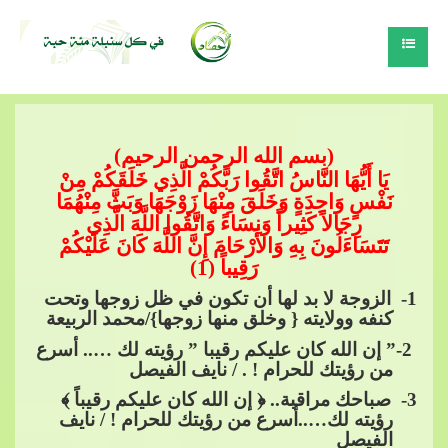
(بسم الله الرحمن الرحيم)
يَا أَيُّهَا النَّاسُ اتَّقُوا رَبَّكُمْ الَّذِي خَلَقَكُمْ مِنْ
نَفْسٍ وَاحِدَةٍ وَخَلَقَ مِنْهَا زَوْجَهَا وَبَثَّ مِنْهُمَا
رِجَالاً كَثِيراً وَنِسَاءً وَاتَّقُوا اللَّهَ الَّذِي
تَتَسَاءَلُونَ بِهِ​​
وَالأَرْحَامَ إِنَّ اللَّهَ كَانَ عَلَيْكُمْ
رَقِيباً (1)
1
- الزوجة لا بد لها أن تكون في ظل زوجها وتحت
كنفه وولايته { وخلق منها زوجها}/محمد الربيعة
2-” إن الله كان عليكم رقيبا ” رؤيته لك ….. أسرع
من رؤيتك للحرام ! . / نايف الفيصل
3
- صباحك مراقبة.. ﴿ إن​​
الله كان عليكم رقيباً ﴾
رؤيته لك…..أسرع من رؤيتك للحرام ! / نايف
الفيصل