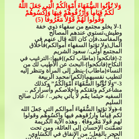
وَلا تُؤْتُوا السُّفَهَاءَ أَمْوَالَكُمْ الَّتِي جَعَلَ ال
لَّهُ
لَكُمْ قِيَاماً وَارْزُقُوهُمْ فِيهَا وَاكْسُوهُمْ
وَقُولُوا لَهُمْ قَوْلاً مَعْرُوفاً (5)
1
-لا يخلو مجتمع من سفهاء ذوي خفة
وطيش،تستوي عندهم المصالح
والمفاسد،فإن كان الله قال عنهم في
المال(وﻻ تؤتوا السفهاء أموالكم)فأخلاق
المجتمع أولى./ سعود الشريم
2
-
{فانكحوا (ماطاب لكم)}فيها:-الترغيب في
النكاح{فانكحوا}-البحث عن الأطيب لك من
النساء{ماطاب}-ينظر إلى المرأة وتنظر إليه
لتطيب نفسيهما{لكم}/محمد الربيعة
3
-“وَلَا تُؤْتُوا السُّفَهَاءَ أَمْوَالَكُمُ” وكذلك
مشاعركم وثقتكم واخلاصكم وأسراركم ..
السفيه حيثما يمّم ل
ا يأتي بخير.. / عادل صالح
السليم
4
-﴿ولا تؤتوا السُّفَهاءَ أموالكم التي جَعلَ الله
لكم قِياماً وارزُقوهم فيها واكسُوهُم وقولوا
لهم قولا مَعْروفا﴾ . وهذه الآية الكريمة
تضمّنت الإحسان إلى العائلة، ومن تحت
الحجر بالفِعل؛ من الإنفاق في الكَسَاوي،