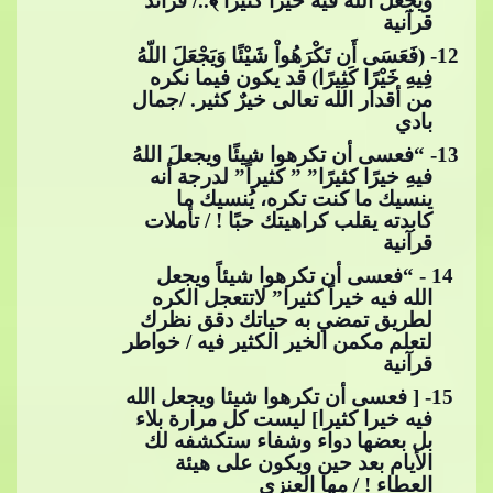
ويجعل الله فيه خيراً كثيراً ﴾../ فرائد
قرآنية
12
- (فَعَسَى أَن تَكْرَهُواْ شَيْئًا وَيَجْعَلَ اللّهُ
فِيهِ خَيْرًا كَثِيرًا) قد يكون فيما نكره
من أقدار الله تعالى خيرٌ كثير. /جمال
بادي
13
- “فعسى أن تكرهوا شيئ
ًا ويجعلَ اللهُ
فيهِ خيرًا كثيرًا” ” كثيراً” لدرجة أنه
ينسيك ما كنت تكره، يُنسيك ما
كابدته يقلب كراهيتك حبًا ! / تأملات
قرآنية
​​ 14 - “فعسى أن تكرهوا شيئاً ويجعل
الله فيه خيراً كثيرا” لاتتعجل الكره
لطريق تمضي به حياتك دقق نظرك
لتعلم مكمن الخير الكثير فيه /​​
خواطر
قرآنية
​​ 15- [ فعسى أن تكرهوا شيئا ويجعل الله
فيه خيرا كثيرا] ليست كل مرارة بلاء
بل بعضها دواء وشفاء ستكشفه لك
اﻷيام بعد حين ويكون على هيئة
العطاء ! / مها العنزي