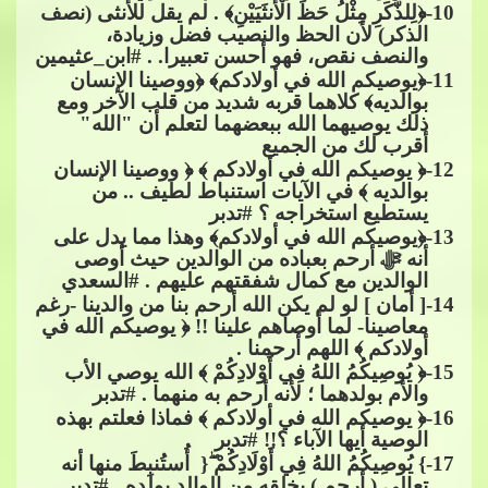
10
-﴿لِلذَّكَرِ مِثْلُ حَظِّ الْأُنثَيَيْنِ﴾ . لم يقل للأنثى (نصف
الذكر) لأن الحظ والنصيب فضل وزيادة،
والنصف نقص، فهو أحسن تعبيرا. .​​
#ابن_عثيمين
11
-﴿يوصيكم الله في أوﻻدكم﴾ ﴿ووصينا اﻹنسان
بوالديه﴾ كلاهما قربه شديد من قلب اﻵخر ومع
ذلك يوصيهما الله ببعضهما لتعلم أن "الله"
أقرب لك من الجميع
12
-﴿ يوصيكم الله في أوﻻدكم
​​ ﴾ ﴿ ووصينا اﻹنسان
بوالديه ﴾ في اﻵيات استنباط لطيف .. من
يستطيع استخراجه ؟​​
#تدبر
13
-﴿يوصيكم الله في أولادكم﴾ وهذا مما يدل على
أنه​​
ﷻ
​​ أرحم بعباده من الوالدين حيث أوصى
الوالدين مع كمال شفقتهم عل
يهم .​​
#السعدي
14
-[ أمان ] لو لم يكن الله أرحم بنا من والدينا -رغم
معاصينا- لما أوصاهم علينا !! ﴿ يوصيكم الله في
أولادكم ﴾ اللهم أرحمنا .
15
-﴿ يُوصِيكُمُ اللهُ فِي أَوْلادِكُمْ ﴾ الله يوصي
​​ الأب
والأم بولدهما ؛ لأنه أرحم به منهما .​​
#تدبر
16
-﴿ يوصيكم الله في أولادكم ﴾ فماذا فعلتم بهذه
الوصية أيها الآباء ؟!!​​
#تدبر
7
1
-} يُوصِيكُمُ اللهُ فِي أَوْلَادِكُمْ​​
{ ​​ أُستُنبِطَ منها أنه
تعالى ( أرحم ) بخلقه من الوالد بولده .​​
#تدبر