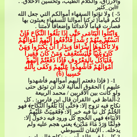
والأَرزاق، وال
كلام الطيب، وتحسين الأخلاق. .​​
#ابن_كثير
5
- } ولا تؤتوا السفهاء أموالكم التي جعل الله
لكم قياما{ تركنا أموالنا للسفهاء يعبثون بها
فصارت قياما لأعدائنا وإضعافا لأمتنا .
وَابْتَلُوا الْي
َتَامَى حَتَّى إِذَا بَلَغُوا النِّكَاحَ فَإِنْ
آنَسْتُمْ مِنْهُمْ رُشْداً فَادْفَعُوا إِلَيْهِمْ أَمْوَالَهُمْ
وَلا تَأْكُلُوهَا إِسْرَافاً وَبِدَاراً أَنْ يَكْبَرُوا وَمَنْ
كَانَ غَنِيّاً فَلْيَسْتَعْفِفْ وَمَنْ كَانَ فَقِيراً
فَلْيَأْكُلْ بِالْمَعْرُوفِ
​​ فَإِذَا دَفَعْتُمْ إِلَيْهِمْ
أَمْوَالَهُمْ فَأَشْهِدُوا عَلَيْهِمْ وَكَفَى بِاللَّهِ
حَسِيباً (6)
1- { فإذا دفعتم إليهم أموالهم فأشهدوا
عليهم } الحقوق المالية لابد أن توثق حتى
ولو كانت بين الأقربين / محمد الربيعة
2
-ألفاظ في​​
#القرآن
​​ قال ابن فارس: . كل
نكاح فيه تزوج إلا: ﴿حَتَّى إِذَا بَلَغُوا النِّكَاح﴾ فهو
الحُلُمُ كل نبأ فيه خبر إلا: ﴿فَعَمِيَتْ عَلَيْهِمُ
الأنبَاء﴾ فهي الحُجج كل ورود فيه دخول إلا:
﴿ولَمَّا و
َرَدَ مَاءَ مَدْيَن﴾ يعني هجم عليه ولم
يدخله. . الإتقان للسيوطي
3
-كل ما في​​
#القرآن
​​ من نكاح فالمراد به