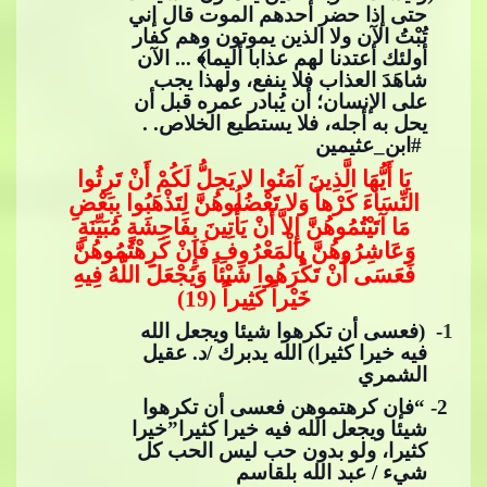
حتى إذا حضر أحدهم الموت قال إني
تُبْتُ الآن ول
ا الذين يموتون وهم كفار
أولئك أعتدنا لهم عذابا أليما﴾ ... الآن
شاهَدَ العذاب فلا ينفع، ولهذا يجب
على الإنسان؛ أن يُبادر عمره قبل أن
يحل به أجله، فلا يستطيع الخلاص. .​​
#ابن_عثيمين
ي
َا أَيُّهَا الَّذِينَ آمَنُوا لا يَحِلُّ لَكُمْ أَنْ تَرِثُوا
النِّسَاءَ كَرْهاً وَلا تَعْضُلُوهُنَّ لِتَذْهَبُوا بِبَعْضِ
مَا آتَيْتُمُوهُنَّ إِلاَّ أَنْ يَأْتِينَ بِفَاحِشَةٍ مُبَيِّنَةٍ
وَعَاشِرُوهُنَّ بِالْمَعْرُوفِ فَإِنْ كَرِهْتُمُوهُنَّ
فَعَسَى أَنْ
​​ تَكْرَهُوا شَيْئاً وَيَجْعَلَ اللَّهُ فِيهِ
خَيْراً كَثِيراً (19)
1
- (فعسى أن تكرهوا شيئا ويجعل الله
فيه خيرا كثيرا) الله يدبرك /د. عقيل
الشمري
​​ 2- “فإن كرهتموهن فعسى أن تكرهوا
شيئا ويجعل الله فيه خيرا كثيرا”خيرا
كثيرا، ولو بدون حب ليس الحب كل
شيء / عبد​​
الله بلقاسم