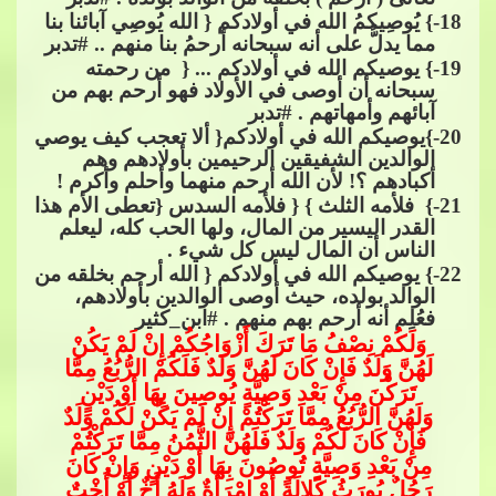
18
-} يُوصِيكمُ الله في أولادكم { الله يُوصِي آبائنا بنا
مما يدلُّ على أنه سبحانه أر
حمُ بنا منهم ..​​
#تدبر
19
-} يوصيكم الله في أولادكم ... { ​​ من رحمته
سبحانه أن أوصى في الأولاد فهو أرحم بهم من
آبائهم وأمهاتهم .​​
#تدبر
20
-}يوصيكم الله في أولادكم{ ألا تعجب كيف يوصي
الوالدين الشفيقين الرحيمين بأولادهم وهم
أكبادهم ؟! لأن الله أرحم منهما وأحلم وأكرم !
21
-} ​​ فلأمه الثلث } { فلأمه السدس {تعطى الأم هذا
القدر اليسير من المال، ولها الحب كله، ليعلم
الناس أن المال ليس كل شيء​​
.
22
-} يوصيكم الله في أولادكم { الله أرحم بخلقه من
الوالد بولده، حيث أوصى الوالدين بأولادهم،
فعُلِم أنه أرحم بهم منهم .​​
#ابن_كثير
وَلَكُمْ نِصْفُ مَا تَرَكَ أَزْوَاجُكُمْ إِنْ لَمْ يَ
كُنْ
لَهُنَّ وَلَدٌ فَإِنْ كَانَ لَهُنَّ وَلَدٌ فَلَكُمْ الرُّبُعُ مِمَّا
تَرَكْنَ مِنْ بَعْدِ وَصِيَّةٍ يُوصِينَ بِهَا أَوْ دَيْنٍ
وَلَهُنَّ الرُّبُعُ مِمَّا تَرَكْتُمْ إِنْ لَمْ يَكُنْ لَكُمْ وَلَدٌ
فَإِنْ كَانَ لَكُمْ وَلَدٌ فَلَهُنَّ الثُّمُنُ مِمَّا ت
َرَكْتُمْ
مِنْ بَعْدِ وَصِيَّةٍ تُوصُونَ بِهَا أَوْ دَيْنٍ وَإِنْ كَانَ
رَجُلٌ يُورَثُ كَلالَةً أَوْ امْرَأَةٌ وَلَهُ أَخٌ أَوْ أُخْتٌ