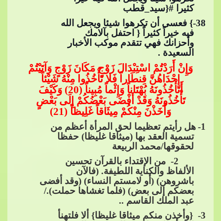
كثيرا​​
#{سيد_قطب
38
-} فعسى أن تكرهوا شيئا ويجعل الله
فيه خيراً كثيراً { احتفل بآلامك
وأحزانك فهي تتقدم موكب الأخب
ار
السعيدة .
وَإِنْ أَرَدْتُمْ اسْتِبْدَالَ زَوْجٍ مَكَانَ زَوْجٍ وَآتَيْتُمْ
إِحْدَاهُنَّ قِنطَاراً فَلا تَأْخُذُوا مِنْهُ شَيْئاً
أَتَأْخُذُونَهُ بُهْتَاناً وَإِثْماً مُبِيناً (20) وَكَيْفَ
تَأْخُذُونَهُ وَقَدْ أَفْضَى بَعْضُكُمْ إِلَى بَعْضٍ
وَأَخَذْنَ​​
مِنْكُمْ مِيثَاقاً غَلِيظاً (21)
1
-
هل رأيتم تعظيما لحق المرأة أعظم من
تسمية العقد بها (ميثاقا غليظا) حفظا
لحقوقها/محمد الربيعة
2- من الإقتداء بالقرآن تحسين
الألفاظ والكناية اللطيفة. (فالآن
باشروهن) (أو لامستم النساء) (وقد أفضى
بعضكم إلى بعض)​​
(فلما تغشاها حملت)./
عبد الملك القاسم ..
3
- {وأخذن منكم ميثاقا غليظا} ألا فلتهنأ