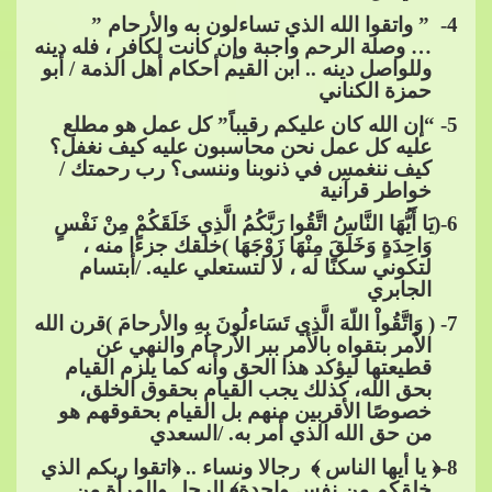
4
- ” واتقوا الله الذي تساءلون به والأرحام ”
… وصلة الرحم واجبة وإن كانت لكافر ، فله دينه
وللواصل دينه .. ابن القيم أحكام أهل الذمة / أبو
حمزة الكناني
5
- “إن الله كان عليكم رقيباً” كل
​​ عمل هو مطلع
عليه كل عمل نحن محاسبون عليه كيف نغفل؟
كيف ننغمس في ذنوبنا وننسى؟ رب رحمتك /
خواطر قرآنية
6
-(يَا أَيُّهَا النَّاسُ اتَّقُوا رَبَّكُمُ الَّذِي خَلَقَكُمْ مِنْ نَفْسٍ
وَاحِدَةٍ وَخَلَقَ مِنْهَا زَوْجَهَا )خلقك جزءًا منه ،
لتكوني سكنًا له ، لا لت
ستعلي عليه. /أبتسام
الجابري
7
- ( وَاتَّقُواْ اللّهَ الَّذِي تَسَاءلُونَ بِهِ والأرحامَ )قرن الله
الأمر بتقواه بالأمر ببر الأرحام والنهي عن
قطيعتها ليؤكد هذا الحق وأنه كما يلزم القيام
بحق الله، كذلك يجب القيام بحقوق الخلق،
خصوصًا الأقربين منهم بل القيام بحق
وقهم هو
من حق الله الذي أمر به. /السعدي
8
-﴿ يا أيها الناس ﴾ رجالا ونساء .. ﴿اتقوا ربكم الذي
خلقكم من نفس واحدة﴾ الرجل والمرأة من