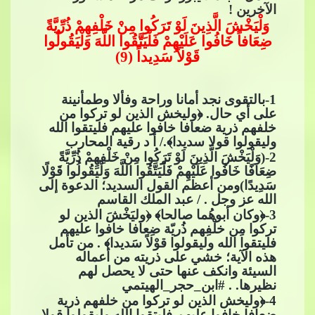
الآخرين !
وَلْيَخْشَ الَّذِينَ لَوْ تَرَكُوا مِنْ خَلْفِهِمْ ذُرِّيَّةً
ضِعَافاً خَافُوا عَلَيْهِمْ فَلْيَتَّقُوا اللَّهَ وَلْيَقُولُوا
قَوْلاً سَدِيداً (9)
1
-بالتقوى نجد أمانا وراحة وفألا وطمأنينة
على أي حال. ﴿وليخش الذين لو تركوا من
خلفهم ذرية ضعافا خافوا عليهم ف
ليتقوا الله
وليقولوا قولا سديدا﴾./ أ د رقية المحارب
2
-(وَلْيَخْشَ الَّذِينَ لَوْ تَرَكُوا مِنْ خَلْفِهِمْ ذُرِّيَّةً
ضِعَافًا خَافُوا عَلَيْهِمْ فَلْيَتَّقُوا اللَّهَ وَلْيَقُولُوا قَوْلًا
سَدِيدًا)ومن أعظم القول السديد؛ الدعوة إلى
الله عز وجل . / عبد المل
ك القاسم
3
-﴿وكان أبوهُما صالحا﴾ ﴿وليَخْشَ الذين لو
تركوا مِن خلْفِهم ذُريّة ضِعافا خافوا عليهم
فليتقوا الله وليقولوا قوْلاً سَديدا﴾ . من تأمل
هذه الآية؛ خشي على ذريته من أعماله
السيئة وانكف عنها حتى لا يحصل لهم
نظيرها. .​​
#ابن_حجر_الهيتمي
4
-﴿وليخش الذين لو تركوا من خلفهم ذرية
ضعافا خافوا عليهم فليتقوا الله وليقولوا قولا