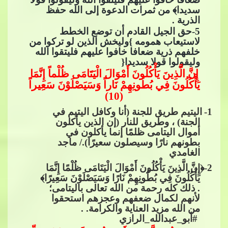
سديدا﴾ من ثمرات الدعوة إلى الله حفظ
الذرية .
5
-حق الجيل القادم أن توضع الخطط
لاستيعاب همومه }وليخش​​
الذين لو تركوا من
خلفهم ذرية ضعافا خافوا عليهم فليتقوا الله
وليقولوا قولا سديدا{
إِنَّ الَّذِينَ يَأْكُلُونَ أَمْوَالَ الْيَتَامَى ظُلْماً إِنَّمَا
يَأْكُلُونَ فِي بُطُونِهِمْ نَاراً وَسَيَصْلَوْنَ سَعِيراً
(10)
1
-
اليتيم طريق للجنة (أنا وكافل اليتيم في
ا
لجنة) ، وطريق للنار (إن الذين يأكلون
أموال اليتامى ظلمًا إنما يأكلون في
بطونهم نارًا وسيصلون سعيرًا)./ ماجد
الغامدي
2
-﴿إِنَّ الَّذِينَ يَأْكُلُونَ أَمْوَالَ الْيَتَامَى ظُلْمًا إِنَّمَا
يَأْكُلُونَ فِي بُطُونِهِمْ نَارًا وَسَيَصْلَوْنَ سَعِيرًا﴾
. ذلك كله​​
رحمة من الله تعالى باليتامى؛
لأنهم لكمال ضعفهم وعجزهم استحقوا
من الله مزيد العناية والكرامة. .​​
#أبو_عبدالله_الرازي