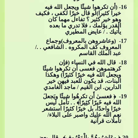
​​ 16- (أن تكرهوا شيئًا ويجعل الله فيه
خيرا كثيرا)لو قال خيرًا لكفى ، فكيف
وهو خير كثير ؟ ت
فاءل مهما كان
القدر يؤلمك ، فلا تدري ما بعده
يأتيك . / عايض المطيري
​​ 17- (وعاشروهن بالمعروف)وجماع
المعروف كف المكروه . الشافعي . ./
عبد الملك القاسم
​​ 18- قال الله في النساء (فإن
كرهتموهن فعسى أن تكرهوا شيئًا
ويجعل الله فيه خيرًا كثيرًا) وهكذا
البنات، قد​​
يكون للعبد فيهن خير
الدارين. ابن القيم / ماجد الغامدي
​​ 19- ﴿ فعسىٰ أَن تكرهُوا شيئًا ويَجعلَ
الله فيه خَيرًا كثِيرًا﴾ . . تأمل ليس
خيرًا واحدًا، بل خيرًا كثيرًا استشعر
نعم الله عليك واصبر على البلاء/
تأملات قرآنية​​
20
-﴿ وعَاشِرُوهُنَّ بِالْمَعْرُوف﴾ . قا
ل بعض