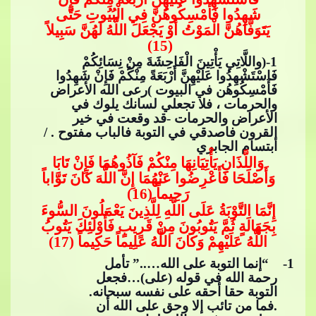
شَهِدُوا فَأَمْسِكُوهُنَّ فِي الْبُيُوتِ حَتَّى
يَتَوَفَّاهُنَّ الْمَوْتُ أَوْ يَجْعَلَ اللَّهُ لَهُنَّ سَبِيلاً
(15)
1
-(واللَّاتِي يَأْتِينَ الْفَاحِشَةَ مِنْ نِسَائِكُمْ
فَا
سْتَشْهِدُوا عَلَيْهِنَّ أَرْبَعَةً مِنْكُمْ فَإِنْ شَهِدُوا
فَأَمْسِكُوهُن في البيوت )رعى الله الأعراض
والحرمات ، فلا تجعلي لسانك يلوك في
الأعراض والحرمات -قد وقعت في خير
القرون فاصدقي في التوبة فالباب مفتوح . /
أبتسام الجابري
وَاللَّذَانِ​​
يَأْتِيَانِهَا مِنْكُمْ فَآذُوهُمَا فَإِنْ تَابَا
وَأَصْلَحَا فَأَعْرِضُوا عَنْهُمَا إِنَّ اللَّهَ كَانَ تَوَّاباً
رَحِيماً (16)
إِنَّمَا التَّوْبَةُ عَلَى اللَّهِ لِلَّذِينَ يَعْمَلُونَ السُّوءَ
بِجَهَالَةٍ ثُمَّ يَتُوبُونَ مِنْ قَرِيبٍ فَأُوْلَئِكَ يَتُو
بُ
اللَّهُ عَلَيْهِمْ وَكَانَ اللَّهُ عَلِيماً حَكِيماً (17)
1
- “إنما التوبة على الله…..” تأمل
رحمة الله في قوله (على)…فجعل
التوبة حقا أحقه على نفسه سبحانه.
.فما من تائب إلا وحق على الله أن