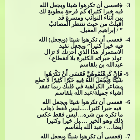
3
- ﴿فعسى أن تكرهوا شيئا ويجعل الله
فيه خيرا كثيرا﴾ كم فرحةٍ مطويةٍ لك
بين أثناء النوائب ومسرةٍ قد
أقبلتْ من حيث تنتظر المصائبْ
” / إبراهيم العقيل.
4
- فعسى أن تكرهوا شيئا (ويجعل) الله
فيه خيرا كثيرا” ويجعل تفيد
الاستمرار هذا الذي أحزنك لا تزال
تولد خيراته الكثيرة بلا انقطاع./
عبدالله بن بلقاسم
​​ 5- فَإِنْ كَرِهْتُمُوهُنَّ فَعَسَى أَنْ تَكْرَهُوا
شَيْئًا وَيَجْعَلَ اللَّهُ فِيهِ خَيْرًا كَثِيرًا لا تطع
مشاعر الكراهية في قلبك ربما تفقد
أشياء جميلة/عبد الله بلقاسم
6
- فعسى أن تكرهوا شيئا ويجعل الله
فيه خيرا كثيرا…..ليس فقط ذهاب
ما تكره من شره…ليس فقط عكس
ذلك وهو الخير ….بل خيرا وكثيرا
أيضا… / عبد الله بلقاسم
7
- (فعسى أن تكرهوا شيئًا ويجعل الله