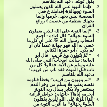
يقبل توبته. / عبد الله بلقاسم
2
- ﴿إنما التوبة على الله للذين
​​ يعملون
السوء (بجهالة)﴾ إقدامك ع فعل
المعصية ليس بجهل جُرمها وإنما
بجهلك بعظمة من عصيت!/ روائع
القران
3
- “إنما التوبة على الله للذين يعملون
السوء بجهالة” قال قتادة : أجمع
أصحاب رسول الله
ﷺ
على أن كل ما
عصي به الله فهو جهالة عمدا كان أو
لم يكن. ./ أبو​​
حمزة الكناني
4
- ” ثُمَّ يَتُوبُونَ مِنْ قَرِيبٍ” قال أبو
العالية: سألت أصحاب النبي صلى الله
عليه وسلم عن الآية، فقالوا: كل من
تاب قبل الموت فقد تاب من قريب /
د.عبد الله بلقاسم
5
- “ثم يتوبون من قريب” يخطأ فتلومه
نفسه يذنب فلا يسلم من وخز الندم
يستغفر​​
ولا يكابر يسأل ربه التوبة
أيحرمه إياها؟ حاشاه / خواطر قرآنية
6
-“إِنَّمَا التَّوْبَةُ عَلَى اللَّهِ لِلَّذِينَ يَعْمَلُونَ
السُّوءَ بِجَهَالَةٍ” ما أقرب التوبة من