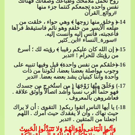
روح تحمل ملامحك وطباعك وصفاتك فهنالك
نفس واحده تجمعكم كنتما جزء منها​​
#روائع_القرآن
14
-﴿ وخلق منها زوجها ﴾ وهي حواء ، خلقت من
ضلعه الأيسر من خلفه و
هو نائم فاستيقظ فرآها
فأعجبته، فأنس إليه وأنست إليه.​​
#سورة_النساء
​​
#ابن_كثير
15
-﴿ إن الله كان عليكم رقيبا
​​ ﴾ رؤيته لك ؛ أسرع
من رؤيتك للحرام !​​
#تدبر
16
-﴿خلقكم من نفس واحدة﴾ قيل وفيها تنبيه على
وجوب مواصلة بعضنا بعضا، لكوننا من ذات
واحدة وأننا كبنيان يشد بعضه بعضا.​​
#تدبر
17
-} وَخَلَقَ مِنْهَا زَوْجَهَا { من استُخرج من جسدك
فهو حتماً أقرب نسباً وأشد اتصالاً وأوثق علاقة .
فعاشروهن بالمعروف .
18
-} يا أيها الناس اتقوا ربكم{ ​​ التقوى : أن ﻻ يراك
حيث نهاك ، وأن ﻻ يفقدك حيث أمرك . اللهم​​
اجعلنا من المتقين .​​
#تدبر
وَآتُوا الْيَتَامَى أَمْوَالَهُمْ وَلا تَتَبَدَّلُوا الْخَبِيثَ