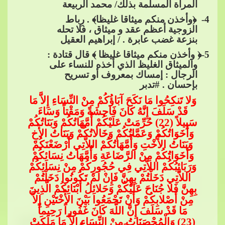
المرأة المسلمة بذلك/ محمد الربيعة
4
- ﴿وأخذن منكم ميثاقا غليظا﴾ . رِباط
الزوجية أعظم عقد و ميثاق ، فلا تحله
بنزعة غضب عابرة . / إبراهيم العقيل
5
-﴿ وأخذن منكم ميثاقا غليظا ﴾ ق
ال قتادة :
والميثاق الغليظ الذي أخذه للنساء على
الرجال : إمساك بمعروف أو تسريح
بإحسان .​​
#تدبر
وَلا تَنكِحُوا مَا نَكَحَ آبَاؤُكُمْ مِنْ النِّسَاءِ إِلاَّ مَا
قَدْ سَلَفَ إِنَّهُ كَانَ فَاحِشَ
ةً وَمَقْتاً وَسَاءَ
سَبِيلاً (22) حُرِّمَتْ عَلَيْكُمْ أُمَّهَاتُكُمْ وَبَنَاتُكُمْ
وَأَخَوَاتُكُمْ وَعَمَّاتُكُمْ وَخَالاتُكُمْ وَبَنَاتُ الأَخِ
وَبَنَاتُ الأُخْتِ وَأُمَّهَاتُكُمْ اللاَّتِي أَرْضَعْنَكُمْ
وَأَخَوَاتُكُمْ مِنْ الرَّضَاعَةِ وَأُمَّهَاتُ ن
ِسَائِكُمْ
وَرَبَائِبُكُمْ اللاَّتِي فِي حُجُورِكُمْ مِنْ نِسَائِكُمْ
اللاَّتِي دَخَلْتُمْ بِهِنَّ فَإِنْ لَمْ تَكُونُوا دَخَلْتُمْ
بِهِنَّ فَلا جُنَاحَ عَلَيْكُمْ وَحَلائِلُ أَبْنَائِكُمْ الَّذِينَ
مِنْ أَصْلابِكُمْ وَأَنْ تَجْمَعُوا بَيْنَ الأُخْتَيْنِ إ
ِلاَّ
مَا قَدْ سَلَفَ إِنَّ اللَّهَ كَانَ غَفُوراً رَحِيماً
(23) وَالْمُحْصَنَاتُ مِنْ النِّسَاءِ إِلاَّ مَا مَلَكَتْ