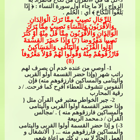
الزواج ، إلا ما جاء أول سورة النساء : ﴿ إِذَا
بَلَغُواْ النِّكَاحَ ﴾ أي : الحُلُم .
ل
ِلرِّجَالِ نَصِيبٌ مِمَّا تَرَكَ الْوَالِدَانِ
وَالأَقْرَبُونَ وَلِلنِّسَاءِ نَصِيبٌ مِمَّا تَرَكَ
الْوَالِدَانِ وَالأَقْرَبُونَ مِمَّا قَلَّ مِنْهُ أَوْ كَثُرَ
نَصِيباً مَفْرُوضاً (7) وَإِذَا حَضَرَ الْقِسْمَةَ
أُوْلُوا الْقُرْبَى وَالْيَتَامَى وَالْمَسَا
كِينُ
فَارْزُقُوهُمْ مِنْهُ وَقُولُوا لَهُمْ قَوْلاً مَعْرُوفاً
(8)
1- أوصي من عنده خدم أن يصرف لهم
راتب شهر (وإذا حضر القسمة أولو القربى
واليتامى والمساكين فارزقوهم منه) فإن
النفوس تتشوف للعطاء أفرِح كما فرحت. / د
رقية المحارب
2-
جبر الخواطر م
عتبر في​​
القرآن مثل {
وإذا حضر القسمة أولوا القربى واليتامى
والمساكين فارزقوهم منه } . /مجالس
القرآن / د.محمد الربيعة
3
-} و إذا حضر القسمة أولوا القربى واليتامى
والمساكين فارزقوهم منه ... { ​​ الانشغال و
العمل الجادّ لا يبرر تركك مراعاة شعور