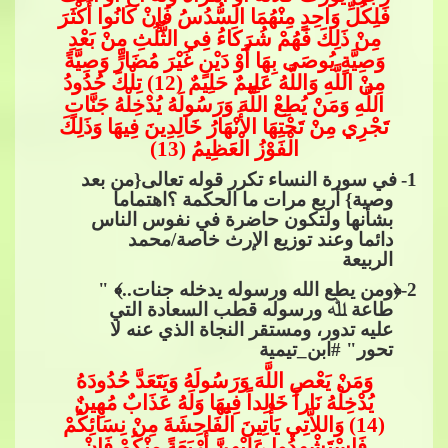
فَلِكُلِّ وَاحِدٍ مِنْهُمَا السُّدُسُ فَإِنْ كَانُوا أَكْثَرَ
مِنْ ذَلِكَ فَهُمْ شُرَكَاءُ فِي الثُّلُثِ مِنْ بَعْدِ
وَصِ
يَّةٍ يُوصَى بِهَا أَوْ دَيْنٍ غَيْرَ مُضَارٍّ وَصِيَّةً
مِنْ اللَّهِ وَاللَّهُ عَلِيمٌ حَلِيمٌ (12) تِلْكَ حُدُودُ
اللَّهِ وَمَنْ يُطِعْ اللَّهَ وَرَسُولَهُ يُدْخِلْهُ جَنَّاتٍ
تَجْرِي مِنْ تَحْتِهَا الأَنْهَارُ خَالِدِينَ فِيهَا وَذَلِكَ
الْفَوْزُ الْعَظ
ِيمُ (13)
1
-
في سورة النساء تكرر قوله تعالى{من بعد
وصية} أربع مرات ما الحكمة ؟اهتماما
بشأنها ولتكون حاضرة في نفوس الناس
دائما وعند توزيع الإرث خاصة/محمد
الربيعة
2
-﴿ومن يطع الله ورسوله يدخله جنات..﴾ "
طاعة ﷲ ورسوله قطب السعادة التي
عليه تدور، ومستقر​​
النجاة الذي عنه لا
تحور"​​
#ابن_تيمية
وَمَنْ يَعْصِ اللَّهَ وَرَسُولَهُ وَيَتَعَدَّ حُدُودَهُ
يُدْخِلْهُ نَاراً خَالِداً فِيهَا وَلَهُ عَذَابٌ مُهِينٌ
(14) وَاللاَّتِي يَأْتِينَ الْفَ
احِشَةَ مِنْ نِسَائِكُمْ
فَاسْتَشْهِدُوا عَلَيْهِنَّ أَرْبَعَةً مِنْكُمْ فَإِنْ