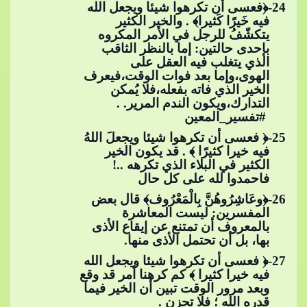
24
-﴿فعسى أن تكرهوا شيئا ويجعل الله
فيه خَيرًا كَثيرا﴾ . والخير الكثير
يتكشّفُ للرجل في ا
لأمر المكروه
بإحدى حالتين: إما بالنظر الثاقب
الذي يتغلب فيه العقل على
الهوى،وإما بعد فوات الوقت،فيعرف
الخير الذي فاته بفعله،فلا يُمكن
التدارك،ويكون الندم المرير. .​​
#تفسير_المع
ين
25
-﴿ فعسى أن تكرهوا شيئا ويجعلَ اللهُ
فيه خيرا كثيرًا ﴾ . قد يكون الخير
الكثير في البلاء الذي تكرهه ..!
فاحمدوا لله على كل حال
26
-﴿وعَاشِرُوهُنَّ بِالْمَعْرُوف﴾ قال بعض
المفسرين: ليست المعاشرة
بالمعروف أن تمتنع عن إيقاع الأذى
بها، بل أن تحتمل الأذى منها
.
27
-﴿ فعسى أن تكرهوا شيئا ويجعل الله
فيه خيرا كثيرا ﴾ كم كرهنا أمر قد وقع
وبعد مرور الوقت تبين أن الخير فيما
قدره الله ؛ فلا تحزن .