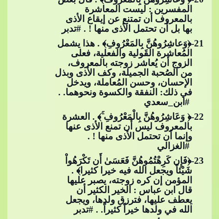
المفسرين : ليست المعاشرة
بالمعروف أن تمتنع عن إيقاع الأذى
بها بل أن تحتمل الأذى منها ! .​​
#تدبر
21
-﴿وَعاشِرُوهُنَّ بِالمَعْرُوفِ﴾ . هذا يشمل
المُعاشرة القَولية والفعلية، فعلى
الزوج أن​​
يُعاشر زوجته بالمعروف،
من الصُحبة الجميلة، وكف الأذى وبذل
الإحسان، وحسن المُعاملة، ويدخل
في ذلك: النفقة والكسوة ونحوهما. .​​
#ابن_سعدي
22
-﴿ وَعَاشِرُوهُنَّ بِالْمَعْرُوفِ​​
﴾ . العشرة
با
لمعروف ليس أن تمنع الأذى عنها
وإنما أن تحتمل الأذى منها ! .​​
#الغزالي
23
-﴿فَإِن كَرِهْتُمُوهُنَّ فَعَسَىٰ أَن تَكْرَهُواْ
شَيْئاً ويجعل الله فيه خيرا كثيرا﴾ .
المؤمن إن كره زوجته، يصبر ع
ليها
قال ابن عباس : الخير الكثير أن
يعطف عليها، فترزق ولدها، ويجعل
الله في ولدها خيراً كثيراً. .​​
#تدبر