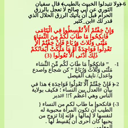
6
-﴿وﻻ تتبدلوا الخبيث بالطيب﴾ قال سفيان
الثوري
​​ عن أبي صالح لا تعجل بالرزق
الحرام قبل أن يأتيك الرزق الحلال الذي
قدر لك​​
#ابن_كثير
وَإِنْ خِفْتُمْ أَلاَّ تُقْسِطُوا فِي الْيَتَامَى
فَانكِحُوا مَا طَابَ لَكُمْ مِنَ النِّسَاءِ
مَثْنَ
ى وَثُلاثَ وَرُبَاعَ فَإِنْ خِفْتُمْ أَلاَّ
تَعْدِلُوا فَوَاحِدَةً أَوْ مَا مَلَكَتْ أَيْمَانُكُمْ
ذَلِكَ أَدْنَى أَلاَّ تَعُولُوا (3)
1
- ” فانكِحُواْ مَا طَابَ لَكُم مِّنَ النِّسَاء
مَثْنَى وَثُلاَثَ وَرُبَاعَ ” كن شجاع واصدع
واعدل/ نايف الفيصل
2
-﴿ فَإ
ِنْ خِفْتُمْ أَلَّا تَعْدِلُوا فَوَاحِدَة ﴾ هذا في
بيان​​
#العدل
​​ بين النساء ؛ فكيف بولاية
الناس وهي أعظم ؟!!​​
#تدبر
3
-} فانكحوا ما طاب لكم من النساء {
الطيب أن تكون المرأة محبوبة له
لنفسها لا لمالها ، فإنه إذا تزوج من
يحبها كان أحرى أن يُقسِط لها .
المعلمي