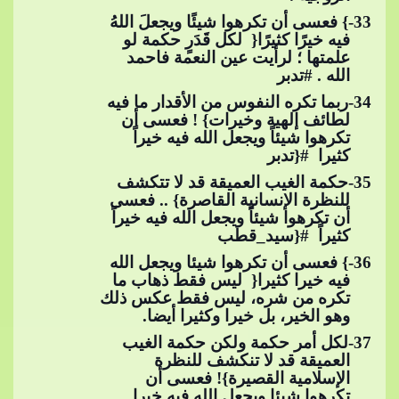
33
-} فعسى أن تكرهوا شيئًا ويجعلَ اللهُ
فيه خيرًا كثيرًا{ ​​ لكل قَدَرٍ حكمة لو
علمتها ؛​​
لرأيت عين النعمة فاحمد
الله .​​
#تدبر
34
-ربما تكره النفوس من الأقدار ما فيه
لطائف إلهية وخيرات} ! فعسى أن
تكرهوا شيئاً ويجعل الله فيه خيراً
كثيرا ​​
#{تدبر
35
-حكمة الغيب العميقة قد لا تتكشف
للنظرة الإنسانية القاصرة} .. فعسى
أن تكرهوا شيئاً ويجعل الله فيه خيراً
كثيراً ​​
#{سيد_قطب
36
-} فعسى أن تكرهوا شيئا ويجعل الله
فيه خيرا كثيرا{ ​​ ليس فقط ذهاب ما
تكره من شره، ليس فقط عكس ذلك
وهو الخير، بل خيرا وكثيرا أيضا.
37
-لكل أمر حكمة ولكن حكمة الغيب
العميقة قد لا​​
تنكشف للنظرة
الإسلامية القصيرة}! فعسى أن
تكرهوا شيئا ويجعل الله فيه خيرا