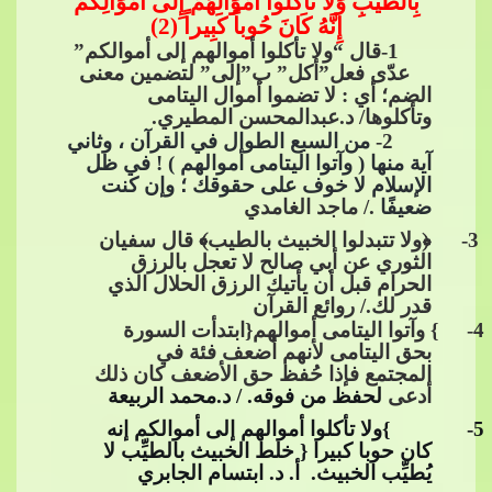
بِالطَّيِّبِ وَلا تَأْكُلُوا أَمْوَالَهُمْ إِلَى أَمْوَالِكُمْ
إِنَّهُ كَانَ حُوباً كَبِيراً (2)
​​
1-قال “ولا تأكلوا أموالهم إلى أموالكم”
عدّى فعل”أكل” ب”إلى” لتضمين معنى
الضم؛ أي : لا تضموا أموال اليتامى
وتأكلوها/ د.عبدالمحسن المطيري.
2-
من السبع الطوال في القرآن ، وثاني
آية منها ( وآتوا اليتامى أموالهم ) ! في ظل
الإسلام لا خوف على حقوقك
​​ ؛ وإن كنت
ضعيفًا
./ ماجد الغامدي
3-
﴿وﻻ تتبدلوا الخبيث بالطيب﴾ قال سفيان
الثوري عن أبي صالح لا تعجل بالرزق
الحرام قبل أن يأتيك الرزق الحلال الذي
قدر لك./ روائع القرآن
4
-
} وآتوا اليتامى أموالهم{ابتدأت السورة
بحق اليتامى لأنهم أضع
ف فئة في
المجتمع فإذا حُفظ حق الأضعف كان ذلك
أدعى​​
لحفظ من فوقه. / د.محمد الربيعة
5
- }ولا تأكلوا أموالهم إلى أموالكم إنه
كان حوبا كبيرا { خلط الخبيث بالطيِّب لا
يُطيِّب الخبيث. ​​ أ. د. ابتسام الجابري