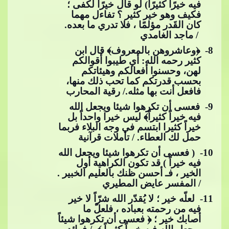
فيه خيرًا كثيرًا) لو قال خيرًا لكفى ؛
فكيف وهو خير كثير ؟ تفاءل مهما
كان القَدر مؤلمًا ، فلا تدري ما بعده.
/ ماجد الغامدي
8
- ﴿وعاشروهن بالمعروف﴾ قال ابن
كثير رحمه الله: أي طيبوا أقوالكم
لهن، وحسنوا أفعالكم وهيئاتكم
بحسب قدرتكم كما تحب ذلك منها،
فافعل أنت بها مثله./ رقية المحارب
9
- فعسى أن تكرهوا شيئا ويجعل الله
فيه خيراً كثيراً﴾ ليس خيرا واحداً بل
خيراً​​
كثيرا ابتسم في وجه البلاء فربما
حمل لك العطاء. / تأملات قرآنية
10
- ( فعسى أن تكرهوا شيئا ويجعل الله
فيه خيراً ) قد تكون الكراهية أول
الخير ، فـ أحسن ظنك بالعليم الخبير .
/ المفسر عايض المطيري
11
- لعلّه خير ؛ لا يُقدّر الله شرّاً لا خير
فيه من رحمته بعباد
ه ، فلعلّ ما
أصابك خير ؛ ﴿ فعسى أن تكرهوا شيئاً