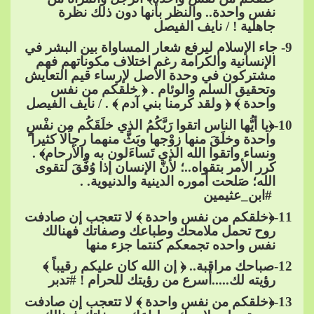
نفس واحدة.. والنظر بأنها دون ذلك نظرة
جاهلية ! / نايف الفيصل
9
- جاء الإسلام ليرفع شعار المساواة بين البشر في
الإنسانية والكرام
ة رغم اختلاف مكوناتهم فهم
مشتركون في وحدة الأصل لإرساء قيم التعايش
وتحقيق السلم والوئام . ﴿ خلقكم من نفس
واحدة ﴾ ﴿ ولقد كرمنا بني آدم ﴾ . / نايف الفيصل
10
-﴿يا أيُّها الناس اتقوا رَبَّكُمُ الذي خلَقَكُم مِن نفْسٍ
واحدة وخلَقَ منها زوْجها وبَثَّ منهما رجالا​​
كثيرا
ونساء واتقوا الله الذي تَساءَلون به والأرحام﴾ .
كرر الأمر بتقواه..؛ لأنّ الإنسان إذا وُفِّقَ لتقوى
الله؛ صَلحت أموره الدينية والدنيوية. .​​
#ابن_عثيمين
11
-﴿خلقكم من نفس واحدة​​
﴾ ﻻ تتعجب إن صادفت
روح تحمل ملامحك وطباعك وصفاتك فهنالك
نفس واحده تجمعكم كنتما جزء منها
12
-صباحك مراقبة.. ﴿ إن الله كان عليكم رقيباً ﴾
رؤيته لك.....أسرع من رؤيتك للحرام !​​
#تدبر
13
-﴿خلقكم من​​
نفس واحدة ﴾ ﻻ تتعجب إن صادفت