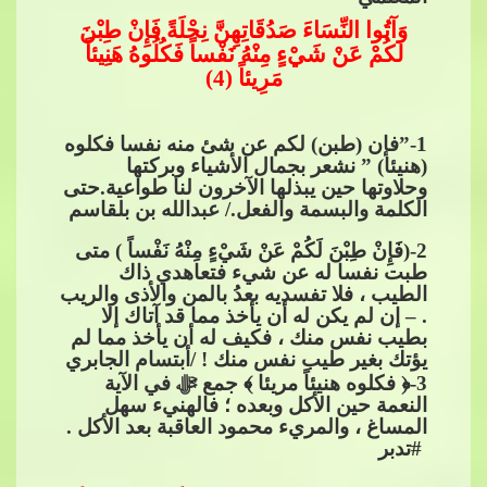
وَآتُوا النِّسَاءَ​​
صَدُقَاتِهِنَّ نِحْلَةً فَإِنْ طِبْنَ
لَكُمْ عَنْ شَيْءٍ مِنْهُ نَفْساً فَكُلُوهُ هَنِيئاً
مَرِيئاً (4)
1-”فإن (طبن) لكم عن شئ منه نفسا فكلوه
(هنيئا) ” نشعر بجمال الأشياء وبركتها
وحلاوتها حين يبذلها الآخرون لنا طواعية.حتى
الكلمة والبسمة والفعل./ عبدالله​​
بن بلقاسم
2
-(فَإِنْ طِبْنَ لَكُمْ عَنْ شَيْءٍ مِنْهُ نَفْساً ) متى
طبت نفسا له عن شيء فتعاهدي ذاك
الطيب ، فلا تفسديه بعدُ بالمن والأذى والريب
. – إن لم يكن له أن يأخذ مما قد آتاك إلا
بطيب نفس منك ، فكيف له أن يأخذ مما لم
يؤتك بغير طيب نفس منك ! /أبتسام ال
جابري
3
-﴿ فكلوه هنيئاً مريئا ﴾ جمع​​
ﷻ
​​ في الآية
النعمة حين الأكل وبعده ؛ فالهنيء سهل
المساغ ، والمريء محمود العاقبة بعد الأكل .​​
#تدبر