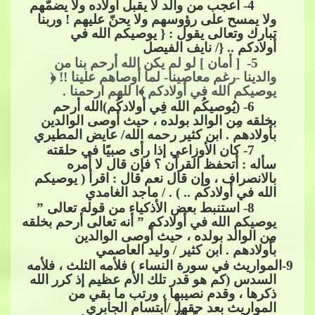
4- أعجب من والد لا يقبل أولاده ولا يضمّهم
ولا يمسح على رؤوسهم ولا يحنّ عليهم ! وربنا
تبارك وتعالى يقول : { يوصيكم الله في
أولادكم .. {/ نايف الفيصل
​​ 5- [ أمان ] لو لم يكن الله أرحم بنا من
والدينا -رغم معاصينا- لما أوصاهم علينا !! ﴿
يوصيكم الله في أولادكم ﴾ا للهم ارحمنا .
6- (يُوصيكُم الله فِي أولادكُم)الله أرحم
بخلقه مِن الوالد بولده ، حيث أوصى الوالدين
بأولادهم . ابن كثير رحمه الله/
​​ عايض المطيري
7- كان الأوزاعي إذا رأى صبيًا في حلقته
سأله : أتحفظ القرآن ؟ فإن قال لا أمره
بالانصراف ، وإن قال نعم قال : اقرأ ( يوصيكم
الله في أولادكم .. ) . / ماجد الغامدي
8- استنبط بعض الأذكياء من قوله تعالى ”
يوصيكم الله في​​
أولادكم ” أنه تعالى أرحم بخلقه
مِن الوالد بولده ، حيث أوصى الوالدين
بأولادهم . ابن كثير / وليد العاصمي
9
-المواريث في سورة النساء ) فلأمه الثلث ، فلأمه
السدس (كم هو قدر تلك الأم عظيم إذ كرر الله
ذكرها ، وقدم نصيبها ، ورتب ما بقي من
المواريث بعد حقها. /أبتسا
م الجابري