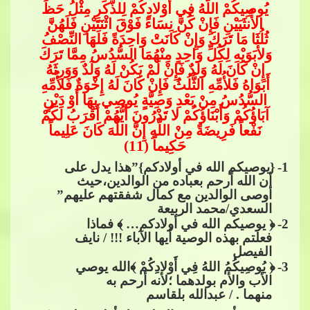
يُوصِيكُمْ اللَّهُ فِي أَوْلادِكُمْ لِلذَّكَرِ م
ِثْلُ حَظِّ
الأُنثَيَيْنِ فَإِنْ كُنَّ نِسَاءً فَوْقَ اثْنَتَيْنِ فَلَهُنَّ
ثُلُثَا مَا تَرَكَ وَإِنْ كَانَتْ وَاحِدَةً فَلَهَا النِّصْفُ
وَلأَبَوَيْهِ لِكُلِّ وَاحِدٍ مِنْهُمَا السُّدُسُ مِمَّا تَرَكَ
إِنْ كَانَ لَهُ وَلَدٌ فَإِنْ لَمْ يَكُنْ لَهُ وَلَدٌ​​
وَوَرِثَهُ
أَبَوَاهُ فَلأُمِّهِ الثُّلُثُ فَإِنْ كَانَ لَهُ إِخْوَةٌ فَلأُمِّهِ
السُّدُسُ مِنْ بَعْدِ وَصِيَّةٍ يُوصِي بِهَا أَوْ دَيْنٍ
آبَاؤُكُمْ وَأَبْنَاؤُكُمْ لا تَدْرُونَ أَيُّهُمْ أَقْرَبُ لَكُمْ
نَفْعاً فَرِيضَةً مِنْ اللَّهِ إِنَّ اللَّهَ كَانَ عَ
لِيماً
حَكِيماً (11)
1
-
{يوصيكم الله في أولادكم}”هذا يدل على
أن الله أرحم بعباده من الوالدين،حيث
أوصى الوالدين مع كمال شفقتهم عليهم”
السعدي/محمد الربيعة
2
-
﴿ يوصيكم الله في أولادكم… ﴾ فماذا
فعلتم بهذه الوصية أيها الآباء !!! / نايف
الفيصل
3
-
﴿ يُوصِيكُم
ُ اللهُ فِي أَوْلادِكُمْ ﴾الله يوصي
الأب والأم بولدهما ؛لأنه أرحم به
منهما . / عبدالله بلقاسم