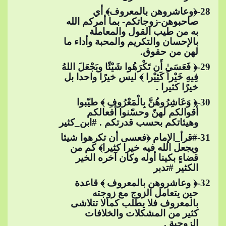
28
-﴿وعاشروهن بالمعروف﴾ أي
صاحبوهن-زوجاتكم- بما أمركم الله
به من طيب القول والمعاملة
بالإحسان والتكريم والمحبة وأداء ما
لهن​​
من حقوق.
29
-﴿ فَعَسَىٰ أَن تَكْرَهُوا شَيْئًا ويَجْعَلَ اللهُ
فِيهِ خَيْراً كَثِيْرا ﴾ ليس خيرًا واحدا بل
خيرًا كثيرا .
30
-﴿ وَعَاشِرُوهُنَّ بِالْمَعْرُوفِ ﴾ طيّبوا
أقوالكم لهنّ وحسّنوا أفعالكم
وهيئاتكم بحسب قدرتكم .​​
#ابن_كثير
31
-
#قرأ_الإمام
​​ ﴿فعسى أن تكرهوا شيئا
ويجعل الله فيه خيرا كثيرا﴾ كم من
قضاءٍ بكينا أوله وكان آخره الخير
الكثير​​
#تدبر
32
-﴿ وعاشروهن بالمعروف ﴾ قاعدة
حين يتعامل الزوج مع زوجته
بالمعروف فلا يطلب كمالا تتلاشى
كثير من المشكلات والخلافات
الزوجية .