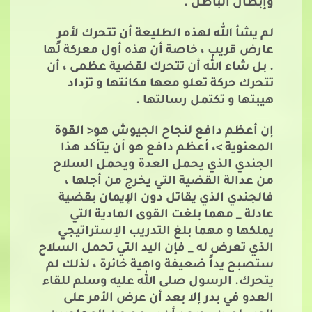
وإبطال الباطل .
لم يشأ الله لهذه الطليعة أن تتحرك لأمرٍ
عارض قريب ، خاصة أن هذه أول معركة لها
. بل شاء الله أن تتحرك لقضية عظمى ، أن
تتحرك حركة تعلو معها مكانتها و تزداد
هيبتها و تكتمل رسالتها .
إن أعظم دافع لنجاح الجيوش هو< القوة
المعنوية >، أعظم دافع هو أن يتأكد هذا
الجندي الذي يحمل العدة ويحمل السلاح
من عدالة القضية التي يخرج من أجلها ،
فالجندي الذي يقاتل دون الإيمان بقضية
عادلة _ مهما بلغت القوى المادية التي
يملكها و مهما بلغ التدريب الإستراتيجي
الذي تعرض له _ فإن اليد التي تحمل السلاح
ستصبح يداً ضعيفة واهية خائرة ، لذلك لم
يتحرك. الرسول صلى الله عليه وسلم للقاء
العدو في بدر إلا بعد أن عرض الأمر على