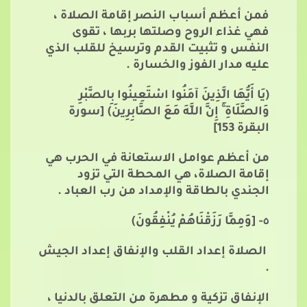
فمن أعظم أسباب النصر إقامة الصلاة ،
فهي غذاء الروح وصلتها بربها ، تقوى
النفس و تثبيت القدم وترسيخ للقلب الذي
عليه مدار الفوز والخسارة .
(يَا أَيُّهَا الَّذِينَ آمَنُوا اسْتَعِينُوا بِالصَّبْرِ
وَالصَّلَاةِ
إِنَّ اللَّهَ مَعَ الصَّابِرِينَ)
[سورة
البقرة 153]
من أعظم عوامل الاستعانة في الحرب هي
إقامة الصلاة، هي المحطة التي تزود
الجندي بالطاقة والإمداد من رب العباد .
٥- [وَمِمَّا رَزَقْنَاهُمْ يُنْفِقُونَ)
الصلاة إعداد القلب والإنفاق إعداد الجيش
.
الإنفاق تزكية و مطهرة من التعلق بالدنيا ،