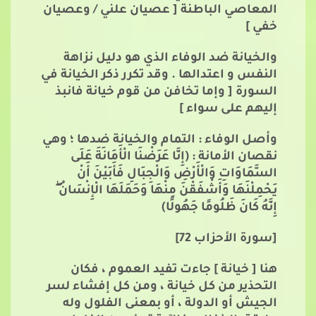
المعاصي الباطنة [ عصيان علني / وعصيان
خفي ]
والخيانة ضد الوفاء الذي هو دليل نزاهة
النفس و اعتدالها . وقد تكرر ذكر الخيانة في
السورة [ وإما تخافن من قوم خيانة فانبذ
إليهم على سواء ]
وأصل الوفاء : التمام والخيانة ضدها ؛ وهي
نقصان الأمانة : (إِنَّا عَرَضْنَا الْأَمَانَةَ عَلَى
السَّمَاوَاتِ وَالْأَرْضِ وَالْجِبَالِ فَأَبَيْنَ أَنْ
يَحْمِلْنَهَا وَأَشْفَقْنَ مِنْهَا وَحَمَلَهَا الْإِنْسَانُ
إِنَّهُ كَانَ ظَلُومًا جَهُولًا)
[سورة اﻷحزاب 72]
هنا [ خيانة ] جاءت تفيد العموم ، فكان
التحذير من كل خيانة ، ومن كل إفشاء لسر
الجيش أو الدولة ، أو بمعنى الفلول وله