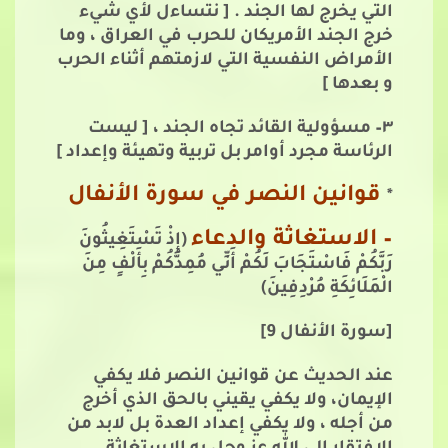
التي يخرج لها الجند . [ نتساءل لأي شيء
خرج الجند الأمريكان للحرب في العراق ، وما
الأمراض النفسية التي لازمتهم أثناء الحرب
و بعدها ]
٣– مسؤولية القائد تجاه الجند ، [ ليست
الرئاسة مجرد أوامر بل تربية وتهيئة وإعداد ]
قوانين النصر في سورة الأنفال
*
– الاستغاثة والدعاء
(إِذْ تَسْتَغِيثُونَ
رَبَّكُمْ فَاسْتَجَابَ لَكُمْ أَنِّي مُمِدُّكُمْ بِأَلْفٍ مِنَ
الْمَلَائِكَةِ مُرْدِفِينَ)
[سورة اﻷنفال 9]
عند الحديث عن قوانين النصر فلا يكفي
الإيمان، ولا يكفي يقيني بالحق الذي أخرج
من أجله ، ولا يكفي إعداد العدة بل لابد من