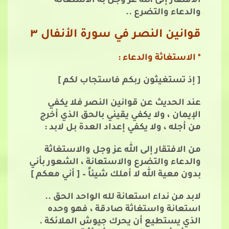
الافتقار إلى الله عز وجل به الاستغاثة
والدعاء والتضرع ..
قوانين النصر في سورة الأنفال ٣
* الاستغاثة والدعاء :
[ إذ تستغيثون ربكم فاستجاب لكم ]
عند الحديث عن قوانين النصر فلا يكفي
الإيمان ، ولا يكفي يقيني بالحق الذي أخرج
من أجله ، ولا يكفي إعداد العدة بل لابد :
من الافتقار إلى الله عز وجل والاستغاثة
والدعاء والتضرع والاستعانة ، الشعور بأني
بدون معية الله لا أملك شيئاً – [ أني معكم ]
لابد من نداء استعانة لله الواحد الحق ..
استعانة واستغاثة صادقة ، فهو وحده
الذي يستطيع أن يحرك جيوش الملائكة .