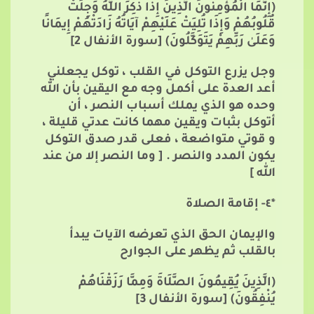
(إِنَّمَا الْمُؤْمِنُونَ الَّذِينَ إِذَا ذُكِرَ اللَّهُ وَجِلَتْ
قُلُوبُهُمْ وَإِذَا تُلِيَتْ عَلَيْهِمْ آيَاتُهُ زَادَتْهُمْ إِيمَانًا
وَعَلَىٰ رَبِّهِمْ يَتَوَكَّلُونَ)
[سورة اﻷنفال 2]
وجل يزرع التوكل في القلب ، توكل يجعلني
أعد العدة على أكمل وجه مع اليقين بأن الله
وحده هو الذي يملك أسباب النصر ، أن
أتوكل بثبات ويقين مهما كانت عدتي قليلة ،
و قوتي متواضعة ، فعلى قدر صدق التوكل
يكون المدد والنصر . [ وما النصر إلا من عند
الله ]
*٤- إقامة الصلاة
والإيمان الحق الذي تعرضه الآيات يبدأ
بالقلب ثم يظهر على الجوارح
(الَّذِينَ يُقِيمُونَ الصَّلَاةَ وَمِمَّا رَزَقْنَاهُمْ
يُنْفِقُونَ)
[سورة اﻷنفال 3]