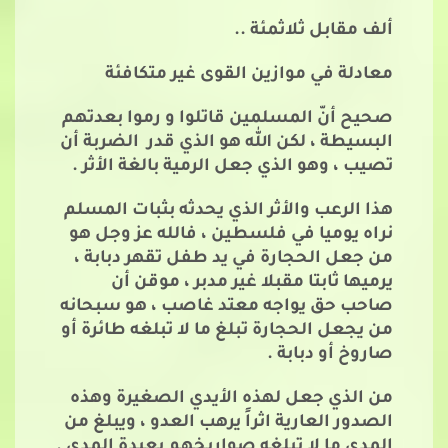
ألف مقابل ثلاثمئة ..
معادلة في موازين القوى غير متكافئة
صحيح أنّ المسلمين قاتلوا و رموا بعدتهم
البسيطة ، لكن الله هو الذي قدر الضربة أن
تصيب ، وهو الذي جعل الرمية بالغة الأثر .
هذا الرعب والأثر الذي يحدثه بثبات المسلم
نراه يوميا في فلسطين ، فالله عز وجل هو
من جعل الحجارة في يد طفل تقهر دبابة ،
يرميها ثابتا مقبلا غير مدبر ، موقن أن
صاحب حق يواجه معتد غاصب ، هو سبحانه
من يجعل الحجارة تبلغ ما لا تبلغه طائرة أو
صاروخ أو دبابة .
من الذي جعل لهذه الأيدي الصغيرة وهذه
الصدور العارية اثراً يرهب العدو ، ويبلغ من
المدى ما لا تبلغه صواريخهم بعيدة المدى .