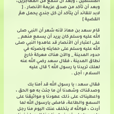
المسلمين ، وبعد أن سمع من المهاجرين،
وبعد أن تأكد من صدق عزيمة الأنصار . [
لابد للقائد أن يتأكد أن كل جندي يحمل همّ
القضية ]
قام سعد بن معاذ لأنه شعر أن النبي صلى
الله عليه وسلم كان يريد أن يسمع منهم _
على اعتبار أن الأنصار قد عاهدوا النبي صلى
الله عليه وسلم على حمايته ونصرته في
حدود المدينة _ والآن هناك معركة خارج
نطاق المدينة ، فقال سعد رضي الله عنه
لعلك تريدنا يا رسول الله ؟ قال عليه
السلام : أجل .
فقال سعد : يا رسول الله قد أمنا بك
وصدقناك وشهدنا أن ما جئت به هو الحق ،
واعطيناك على ذلك عهودنا و مواثيقنا على
السمع والطاعة، فامض يارسول الله لما
أردت ، فوالله لا يتخلف عنك اليوم منا رجل