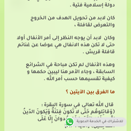
دولة إسلامية فتية .
كان لابد من تحويل الهدف من الخروج
والتعرض لقافلة ،
وكان لابد أن يوجه النظر إلى أمر الأنفال أولا
حتى لا تكن هذه الانفال هي عوضا عن غنائم
قافلة قريش .
وهذه الأنفال لم تكن مباحة في الشرائع
السابقة ، وجاء الأمر هنا ليبين حكمها و
كيفية تقسيمها حسب أمر الله .
ما الفرق بين الآيتين ؟
قال الله تعالى في سورة البقرة :
﴿وَقاتِلوهُم حَتّى لا تَكونَ فِتنَةٌ وَيَكونَ الدّينُ
لِلَّهجِ فَإِنِ انتَهَوا فَلا عُدوانَ إِلّا عَلَى
للاشتراك في الخدمة الدعوية
الظّالِمينَ﴾ [الآية : ١٩٣]