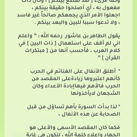
وكما قرىء [ لقد تقطع بينُكم ] ، وكأن ذات
مفعول به ، أي أصلحوا حقيقة بينكم ،
اجعلوا الأمر الذي يجمعكم صالحاً غير فاسد
، ولا تدعوا سببا للبين والبعد بينكم .
يقول الطاهر بن عاشور رحمه الله : ” واعلم
اني لم أقف على استعمال [ ذات البين ] في
كلام العرب ، فأحسب أنها من [ مبتكرات
القرآن ] ”
* أطلق الأنفال على الغنائم في الحرب
كأنهم اعتبروها زيادةعلى المقصد من
الحرب فالأهم فيهاإبادة الأعداء وكان
الشجعان لايأخذونها
* لذا بدأت السورة بأهم تساؤل من قبل
الصحابة عن هذه الأنفال ،
فكما كان المقصد الأسمى والأعلى هو
الجهاد وإعلاء كلمة الله ، لتكون هي غاية