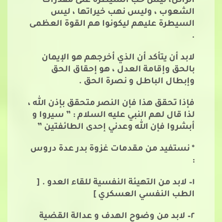
الزائل، ليس حب السيطرة على مقدرات
الشعوب ، وليس نهب خيراتها ، ليس
السيطرة عليهم ليكونوا هم القوة العظمى
.
لابد أن يتأكد أن الذي أخرجهم هو الإيمان
بالحق وإقامة العدل ، هو إحقاق الحق
وإبطال الباطل و نصرة الحق .
فإذا تحقق هذا فإن النصر متحقق بإذن الله ،
لذا قال لهم النبي عليه السلام : ” سيروا و
أبشروا فإن الله وعدني إحدى الطائفتين ”
* نستفيد من مقدمات غزوة بدر عدة دروس
:
١– لابد من التهيئة النفسية للقاء العدو . [
الطب النفسي العسكري ]
٢– لابد من وضوح الهدف و عدالة القضية