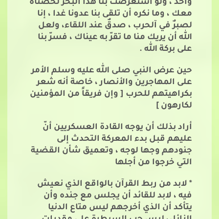
واحد ، ولو استعرضت بنا هذا البحر لخضناه
معك ، وما نكره أن تلقى بنا عدونا غدا ، إنا
لصبرٌ في آلحرب ، صدقٌ عند اللقاء، ولعل
الله أن يريك منا ما تقرّ به عيناك ، فسرّ بنا
على بركة الله .
حين عرض النبي صلى الله عليه وسلم الأمر
على المهاجرين والأنصار ، خاصة أنه شعر
بكراهيتهم للحرب [ وإن فريقاً من المؤمنين
لكارهون ]
أراد بذلك أن يوجه القادة العسكريين أنّ
عليهم قبل بدء المعركة التحدث إلى
جنودهم وجها لوجه ، وتعميق شأن القضية
التي خرجوا من أجلها
* لابد من ربط القرآن بالواقع الذي نعيش
فيه ، لابد للقائد أن يجلس مع جنده وأن
يتأكد أن الذي أخرجهم ليس متاع الدنيا