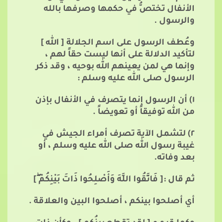
الأنفال تختصُّ في حكمها وصرفها بالله
والرسول .
وعُطف الرسول على اسم الجلالة [ الله ]
لتأكيد الدلالة على أنها ليست حقاً لهم ،
وإنما هي لمن يعينهم الله بوحيه ، وقد ذكر
الرسول صلى الله عليه وسلم :
١) أن الرسول إنما يتصرف في الأنفال بإذن
من الله توفيقاً أو تعويضاً .
٢) لتشمل الآية تصرف أمراء الجيش في
غيبة رسول الله صلى الله عليه وسلم ، أو
بعد وفاته.
ثم قال :[ فَاتَّقُوا اللَّهَ وَأَصْلِحُوا ذَاتَ بَيْنِكُمْ
]
أي أصلحوا بينكم ، أصلحوا البين والعلاقة .