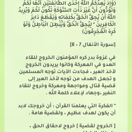
(وَإِذْ يَعِدُكُمُ اللَّهُ إِحْدَى الطَّائِفَتَيْنِ أَنَّهَا لَكُمْ
وَتَوَدُّونَ أَنَّ غَيْرَ ذَاتِ الشَّوْكَةِ تَكُونُ لَكُمْ وَيُرِيدُ
اللَّهُ أَنْ يُحِقَّ الْحَقَّ بِكَلِمَاتِهِ وَيَقْطَعَ دَابِرَ
الْكَافِرِينَ * لِيُحِقَّ الْحَقَّ وَيُبْطِلَ الْبَاطِلَ وَلَوْ
كَرِهَ الْمُجْرِمُونَ)
[سورة اﻷنفال 7 – 8]
في غزوة بدر كره المؤمنون الخروج للقاء
العدو في المعركة وكانوا يريدون الخروج
لأخذ العير ، فجاءت الآيات توجه المسلمين
و تجعل الهدف من توجه لأخذ العير إلى
قضية قتال ومواجهة ومعركة وخروج للقاء
النفير ،وجهاد لإعلاء كلمة الله .
* الفكرة التي يعلمنا القرآن : أن خروجك لابد
أن يكون لهدف عظيم ، ولقضية هامة .
[ الخروج لقضية ] خروج لاحقاق الحق ،