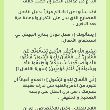
النزاع من عوامل النصر إن حصل خلاف
فقد سألوا عن الغنائم مراراً بدليل الفعل
المضارع الذي يدل على التكرار والإعادة مرة
بعد الأخرى .
[ يسألونك ] : فعل مؤذن بتنازع الجيش في
استحقاق الأنفال .
(بِسْمِ اللَّهِ الرَّحْمَٰنِ الرَّحِيمِ يَسْأَلُونَكَ عَنِ
الْأَنْفَالِ
قُلِ الْأَنْفَالُ لِلَّهِ وَالرَّسُولِ
فَاتَّقُوا
اللَّهَ وَأَصْلِحُوا ذَاتَ بَيْنِكُمْ
وَأَطِيعُوا اللَّهَ
وَرَسُولَهُ إِنْ كُنْتُمْ مُؤْمِنِينَ)
[سورة اﻷنفال 1]
[قُلِ الْأَنْفَالُ لِلَّهِ وَالرَّسُولِ ] : العلاج أحياناً أن
تتجرد من الأمر بالكلية حتى تدرك حقيقة
تصرفك ، حتى ترى الخلل على وجهه
الصحيح والحقيقي .
اللام للملك ، وقيل للاختصاص ، أي أن