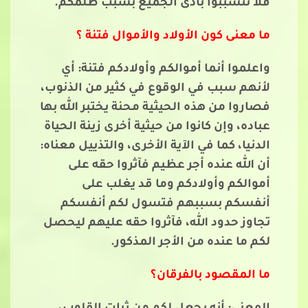
فلا تتسببوا بأذى الجميع بسبب ظلمكم.
ما معنى كون الأولاد والأموال فتنة ؟
واعلموا أنما أموالكم وأولادكم فتنة: أي
لأنهم سبب في الوقوع في كثير من الذنوب،
فصاروا من هذه الحيثية محنة يختبر الله بها
عباده، وإن كانوا من حيثية أخرى زينة الحياة
الدنيا، كما في الآية الأخرى، والتذييل معناه:
أن الله عنده أجر عظيم فآثروا حقه على
أموالكم وأولادكم وما قد يغلب على
أنفسكم بسببهم فتسول لكم أنفسكم
تجاوز حدود الله، فآثروا حقه عليهم ليحصل
لكم ما عنده من الأجر المذكور.
ما المقصود بالفرقان؟