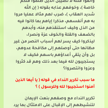
واتقوا فتنة لا تصيبن الذين ظلموا منكم
خاصة )، وخوفهم عذابه بقوله ( إن الله
شديد العقاب )، ضرب لهم مثالا عمليا مروا
به هم أنفسهم، مذكرا إياهم بما كانوا فيه
من الذل وكيف استنقذهم منه، وأبدهم
بالضعف والقلة والخوف عزة ونصرا،
ليذكروا كيف يسر لهم أسباب النصر من غير
مظانها حتى أوصلهم إلى مكافحة عدوهم،
بل وأن يتقي أعداؤهم باسهم فكيف لا
يستجيبون لله فيما بعد ذلك وهم قد كثروا
وعزوا وانتصروا؟
ما سبب تكرير النداء في قوله ( يا أيها الذين
آمنوا استجيبوا لله وللرسول ) ؟
تكرير النداء مع وصفهم بنعت الإيمان
لتنشيطهم إلى الإقبال على الامتثال بما يرد