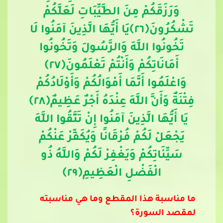
وَرَزَقَكُمْ مِنَ الطَّيِّبَاتِ لَعَلَّكُمْ
تَشْكُرُونَ
﴿
٢٦
﴾
يَا أَيُّهَا الَّذِينَ آمَنُوا لَا
تَخُونُوا اللَّهَ وَالرَّسُولَ وَتَخُونُوا
أَمَانَاتِكُمْ وَأَنْتُمْ تَعْلَمُونَ
﴿
٢٧
﴾
وَاعْلَمُوا أَنَّمَا أَمْوَالُكُمْ وَأَوْلَادُكُمْ
فِتْنَةٌ وَأَنَّ اللَّهَ عِنْدَهُ أَجْرٌ عَظِيمٌ﴿
٢٨
﴾
يَا أَيُّهَا الَّذِينَ آمَنُوا إِنْ تَتَّقُوا اللَّهَ
يَجْعَلْ لَكُمْ فُرْقَانًا وَيُكَفِّرْ عَنْكُمْ
سَيِّئَاتِكُمْ وَيَغْفِرْ لَكُمْ وَاللَّهُ ذُو
الْفَضْلِ الْعَظِيمِ
﴿
٢٩
﴾
ما مناسبة هذا المقطع وما هي مناسبته
لمقصد السورة؟