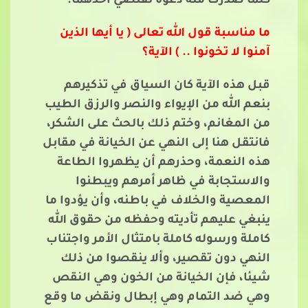
كلما صدرت منه دعوة تقتضي أحدهما.*
ما مناسبة قول الله تعالى ( يا أيها الذين
آمنوا لا تخونوا .. ) الآية؟
قبل هذه الآية كان السياق في تذكيرهم
بنعم الله من الإيواء والنصر والرزق الطيب
من المغانم، وختم ذلك بالحث على الشكر،
فانتقل هنا إلى النهي عن الخيانة في مقابل
هذه النعمة، وحذرهم أن يظهروا الطاعة
والاستجابة في ظاهر أمرهم ويبطنوا
المعصية والخلاف في باطنه، وأن يؤدوا ما
ينبغي عليهم تأديته وحفظه من حقوق الله
كاملة ورسوله كاملة بامتثال الأمر واجتناب
النهي دون تقصير، وألا ينقصوا من ذلك
شيئا، فإن الخيانة من الخون وهي النقص
وهي ضد التمام وهي إبطال ونقض ما وقع