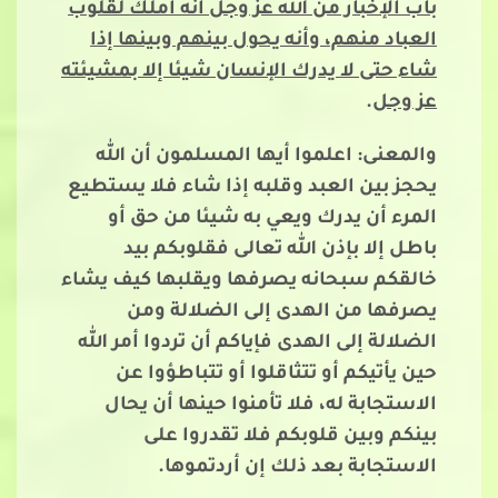
باب الإخبار من الله عز وجل أنه أملك لقلوب
العباد منهم، وأنه يحول بينهم وبينها إذا
شاء حتى لا يدرك الإنسان شيئا إلا بمشيئته
عز وجل
.
والمعنى: اعلموا أيها المسلمون أن الله
يحجز بين العبد وقلبه إذا شاء فلا يستطيع
المرء أن يدرك ويعي به شيئا من حق أو
باطل إلا بإذن الله تعالى فقلوبكم بيد
خالقكم سبحانه يصرفها ويقلبها كيف يشاء
يصرفها من الهدى إلى الضلالة ومن
الضلالة إلى الهدى فإياكم أن تردوا أمر الله
حين يأتيكم أو تتثاقلوا أو تتباطؤوا عن
الاستجابة له، فلا تأمنوا حينها أن يحال
بينكم وبين قلوبكم فلا تقدروا على
الاستجابة بعد ذلك إن أردتموها.