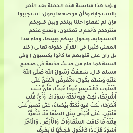
ويؤيد هذا مناسبة هذه الجملة بعد الأمر
بالاستجابة وكأن موضعها يقول: استجيبوا
فإن لم تفعلوا حلنا بينكم وبين قلوبكم
فنترككم كأنكم لا تعقلون، وتمنع عنكم
الاستجابة، ونحول بينكم وبينها، وجاء هذا
المعنى كثيرا في القرآن كقوله تعالى ( كلا
بل ران على قلوبهم ما كانوا يكسبون ) وفي
السنة كما جاء من حديث حذيفة في صحيح
مسلم قال: سَمِعْتُ رَسُولَ اللهِ صَلَّى اللهُ
عَلَيْهِ وَسَلَّمَ يَقُولُ: «تُعْرَضُ الْفِتَنُ عَلَى
الْقُلُوبِ كَالْحَصِيرِ عُودًا عُودًا، فَأَيُّ قَلْبٍ
أُشْرِبَهَا، نُكِتَ فِيهِ نُكْتَةٌ سَوْدَاءُ، وَأَيُّ قَلْبٍ
أَنْكَرَهَا، نُكِتَ فِيهِ نُكْتَةٌ بَيْضَاءُ، حَتَّى تَصِيرَ عَلَى
قَلْبَيْنِ، عَلَى أَبْيَضَ مِثْلِ الصَّفَا فَلَا تَضُرُّهُ
فِتْنَةٌ مَا دَامَتِ السَّمَاوَاتُ وَالْأَرْضُ، وَالْآخَرُ
أَسْوَدُ مُرْبَادًّا كَالْكُوزِ، مُجَخِّيًا لَا يَعْرِفُ