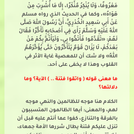
مَعْرُوفًا، وَلَا يُنْكِرُ مُنْكَرًا، إِلَّا مَا أُشْرِبَ مِنْ
هَوَاهُ»، وكما في الحديث الذي رواه مسلم
عَنْ أَبِي سَعِيدٍ الْخُدْرِيِّ، أَنَّ رَسُولَ اللهِ صَلَّى
اللهُ عَلَيْهِ وَسَلَّمَ رَأَى فِي أَصْحَابِهِ تَأَخُّرًا فَقَالَ
لَهُمْ: «تَقَدَّمُوا فَأْتَمُّوا بِي، وَلْيَأْتَمَّ بِكُمْ مَنْ
بَعْدَكُمْ، لَا يَزَالُ قَوْمٌ يَتَأَخَّرُونَ حَتَّى يُؤَخِّرَهُمُ
اللهُ» ولا شك أن للمعصية غاية الأثر في
القلوب وهذا لا يخفى على أحد.
ما معنى قوله ( واتقوا فتنة .. ) الآية؟ وما
دلالتها؟
الكلام هنا موجه للظالمين والنهي موجه
لهم، والمعنى: أيها الظالمون المتسببون
بالفرقة والتنازع، كفوا عما أنتم عليه قبل أن
تنزل عليكم فتنة يطال شررها الأمة جمعاء،