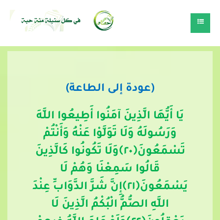
(عودة إلى الطاعة)
يَا أَيُّهَا الَّذِينَ آمَنُوا أَطِيعُوا اللَّهَ
وَرَسُولَهُ وَلَا تَوَلَّوْا عَنْهُ وَأَنْتُمْ
تَسْمَعُونَ
﴿
٢٠
﴾
وَلَا تَكُونُوا كَالَّذِينَ
قَالُوا سَمِعْنَا وَهُمْ لَا
يَسْمَعُونَ﴿
٢١
﴾
إِنَّ شَرَّ الدَّوَابِّ عِنْدَ
اللَّهِ الصُّمُّ الْبُكْمُ الَّذِينَ لَا