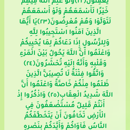
يَعْقِلُونَ
﴿
٢٢
﴾
وَلَوْ عَلِمَ اللَّهُ فِيهِمْ
خَيْرًا لَأَسْمَعَهُمْ وَلَوْ أَسْمَعَهُمْ
لَتَوَلَّوْا وَهُمْ مُعْرِضُونَ﴿
٢٣
﴾
يَا أَيُّهَا
الَّذِينَ آمَنُوا اسْتَجِيبُوا لِلَّهِ
وَلِلرَّسُولِ إِذَا دَعَاكُمْ لِمَا يُحْيِيكُمْ
وَاعْلَمُوا أَنَّ اللَّهَ يَحُولُ بَيْنَ الْمَرْءِ
وَقَلْبِهِ وَأَنَّهُ إِلَيْهِ تُحْشَرُونَ
﴿
٢٤
﴾
وَاتَّقُوا فِتْنَةً لَا تُصِيبَنَّ الَّذِينَ
ظَلَمُوا مِنْكُمْ خَاصَّةً وَاعْلَمُوا أَنَّ
اللَّهَ شَدِيدُ الْعِقَابِ
﴿
٢٥
﴾
وَاذْكُرُوا إِذْ
أَنْتُمْ قَلِيلٌ مُسْتَضْعَفُونَ فِي
الْأَرْضِ تَخَافُونَ أَنْ يَتَخَطَّفَكُمُ
النَّاسُ فَآوَاكُمْ وَأَيَّدَكُمْ بِنَصْرِهِ