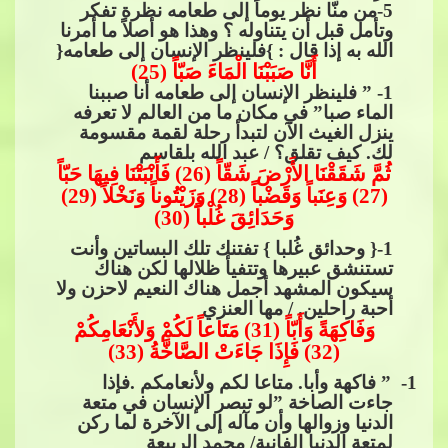
5
-من منّا نظر يوماً إلى طعامه نظرة تفكر
وتأمل قبل أن يتناوله ؟ وهذا هو أصلاً ما أمرنا
الله​​
به إذا قال : }فلينظر الإنسان إلى طعامه{
أَنَّا صَبَبْنَا الْمَاءَ صَبّاً (25)
1
- ” فلينظر الإنسان إلى طعامه أنا صببنا
الماء صبا” في مكان ما من العالم لا تعرفه
ينزل الغيث الآن لتبدأ رحلة لقمة مقسومة
لك. كيف تقلق؟ / عبد الله بلقاسم
ثُمَّ شَقَقْنَا​​
الأَرْضَ شَقّاً (26) فَأَنْبَتْنَا فِيهَا حَبّاً
(27) وَعِنَباً وَقَضْباً (28) وَزَيْتُوناً وَنَخْلاً (29)
وَحَدَائِقَ غُلْباً (30)
1
-{ وحدائق غُلبا } تفتنك تلك البساتين وأنت
تستنشق عبيرها وتتفيأ ظلالها لكن هناك
سيكون المشهد أجمل هناك النعيم ﻻحزن وﻻ
أحبة ر
احلين. / مها العنزي
وَفَاكِهَةً وَأَبّاً (31) مَتَاعاً لَكُمْ وَلأَنْعَامِكُمْ
(32) فَإِذَا جَاءَتْ الصَّاخَّةُ (33)
1
- ” فاكهة وأبا. متاعا لكم ولأنعامكم .فإذا
جاءت الصاخة ”لو تبصر الإنسان في متعة
الدنيا وزوالها وأن مآله إلى الآخرة لما ركن
لمتعة الدنيا ال
فانية/ محمد الربيعة