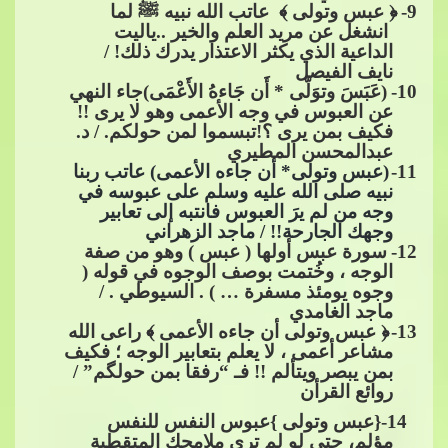
9
-
﴿ عبس وتولى ﴾ عاتب الله نبيه
ﷺ
لما​​
انشغل عن مريد العلم والخير ..ياليت
الداعية الذي يكثر الاعتذار يدرك ذلك! /
نايف الفيصل
10
-
(عَبَسَ وتوَلّى * أَن جَاءهُ الأَعْمَى)جاء النهي
​​
عن العبوس في وجه الأعمى وهو ﻻ يرى !!
فكيف بمن يرى ؟!تبسموا لمن حولكم. / د.
عبدالمحسن المطيري
11
-
(عبس وتولى* أن جاء
ه الأعمى) عاتب ربنا
​​
نبيه صلى الله عليه وسلم على عبوسه في
وجه من لم يرَ العبوس فانتبه إلى تعابير
وجهك الجارحة!! / ماجد الزهراني
12
-
سورة عبس أولها ( عبس ) وهو من صفة
​​
الوجه ، وخُتمت بوصف الوجوه في قوله (
وجوه يومئذ مسفرة … ) . السيوطي . /
ماجد الغامدي
13
-
﴿
​​ عبس وتولى أن جاءه الأعمى ﴾ راعى الله
​​
مشاعر أعمى ، لا يعلم بتعابير الوجه ؛ فكيف
بمن يبصر ويتألم !! فـ “رفقا بمن حول
گ
م” /
روائع القرأن
​​ 14-{عبس وتولى }عبوس النفس للنفس
مؤلم، حتى لو لم ترى ملامحك المتقطبة