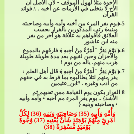
الأخوة مثلاً لهول الموقف • لأن الأصل أن
الأخ لا يتخلى في الأزمات عن​​
أخيه . ./ فوائد
القرآن
5
-﴿يوم يفر المرء من أخيه وأمه وأبيه وصاحبته
وبنيه﴾ رتب المذكورين بالفرار بحسب
العلائق فأقواهم به علاقة هو آخر من يفر
منه ابن عاشور
6
-﴿ يَوْمَ يَفِرُّ​​
ٱ
لْمَرْءُ مِنْ أَخِيهِ ﴾ فارقهم بالدموع
والأحزان وحين لقيهم بعد مدة طويلة طويلة
هرب
​​ منهم. ياله من يوم !
7
-﴿ يَوْمَ يَفِرُّ​​
ٱ
لْمَرْءُ مِنْ أَخِيهِ ﴾ قال أهل العلم :
يفر منهم لئلا يطالبوه بما فرط به في حقهم
من أدب وغيره .​​
#ابن_عثيمين
8
-الفرار يكون يوم القيامة ممن تحبهم ثم
الأشد} .. يوم يفر المرء مم أخيه • وأمه وأبيه
• وصاحبته وبنيه {
وَأُمِّهِ وَأَبِيهِ (35) وَصَاحِبَتِهِ وَبَنِيهِ (36) لِكُلِّ
امْرِ
ئٍ مِنْهُمْ يَوْمَئِذٍ شَأْنٌ يُغْنِيهِ (37) وُجُوهٌ
يَوْمَئِذٍ مُسْفِرَةٌ (38)