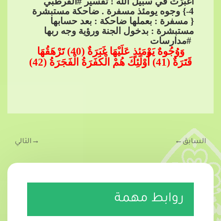
اغبرَّت في سبيل الله ! تفسير​​
#القرطبي
4
-} وجوه يومئذ مسفرة . ضاحك
ة مستبشرة
{ مسفرة : بعملها ضاحكة : بعد حسابها
مستبشرة : بدخول الجنة ورؤية وجه ربها​​
#مدارسات
وَوُجُوهٌ يَوْمَئِذٍ عَلَيْهَا غَبَرَةٌ (40) تَرْهَقُهَا
قَتَرَةٌ (41) أُوْلَئِكَ هُمْ الْكَف
َرَةُ الْفَجَرَةُ (42)
السابق
←
→
التالي
روابط مهمة