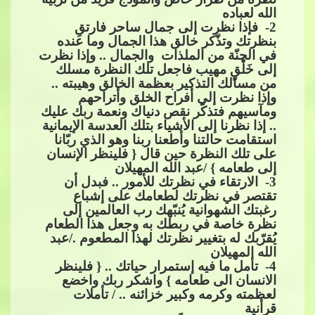
الله لعباده
2
- فإذا نظرت إلى جمال ساحر فارتقِ
بنظرتك وتذّكر خالق هذا الجمال وما عنده
في الجنّة
​​ من الملذات والجمال .. وإذا نظرت
إلى خَلْقٍ مهيب فاجعل تلك النظرة مسلك
من مسالك التذكير بعظمة الخالق وهيبته ..
وإذا نظرت إلى أفراح الخلق وأتراحهم
ومآسيهم فتذكّر نقص دنياك ونعمة ربك عليك
.. إذا نظرنا إلى الأشياء بتلك العدسة الإيمانية
استقامت حالتنا وأطعنا​​
ربنا وهو الذي ربّانا
على تلك النظرة حين قال { فلينظر الإنسان
إلى طعامه } /عبد الله المهيلان
3
- الارتقاء في نظرتك للأمور .. فبدل أن
تقتصر في نظرتك لطعامك على إشباع
رغبتك الشهوانية يُنبّهك رب العالمين إلى
نظرة خاصة في ربطك به وجعل هذا الطعام
يُقرّبك له بتغي
ير نظرتك لهذا المطعوم ./عبد
الله المهيلان
4
- تأمل ما فيه إستمرار حياتك .. { فلينظر
الانسان الى طعامه } واشكر ربك واخضع
لعظمته وكرمه وكبير خزائنه .. / تأملات
قرأنية