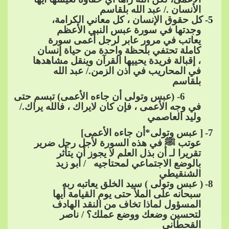
الأنسان ./ عبد الله بلقاسم
5
-
كل حقوق الإنسان ، كل معاني الكرامة،
وجدتها في سورة عبس النبي الأعظم
يعاتب في مرور عابر لرجل أعمى سورة
كاملة تحتفي بلحظة واحدة من حياة إنسان
، إقبالة فريدة يحييها القرآن وي
نقل مشاهدها
في المحاريب في أذن الزمن./ عبد الله
بلقاسم
6- (عبس وتولى أن جاءه الأعمى) تبسم حتى
في وجه الأعمى ، فإن كان لايراك ، فالله يراك./
وليد العاصمي
7
-
[ عبس وتولى*أن جاءه الأعمى]
عوتب
ﷺ
في هذه السورة لأجل رجل ضرير
تقريرا لـ أن بذل العلم لا
​​ يجوز أن يتأثر
بالوضع الاجتماعي لمحتاجيه / أبو زيد
الشنقيطي
8
-
( عبس وتولى ) سيد الخلق يعاتبه ربه
سبحانه على الملأ حتى يوم القيامة أيها
المسؤول لماذا تخاف من النقد الهادف
لتحسين وضعك ووضع عملك؟ / ناصر
القحطاني