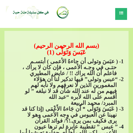
(بسم الله الرحمن الرحيم)
عَبَسَ وَتَوَلَّى (1)
1
-
( عبَسَ وتولى أن جاءهُ الأعمى ) أبتسـم
حتـى في وجـه الأعمى ، فإن كان لا يراك ،
فاعلم أن الله يراك !! / عايض المطيري
2
-
“عبس وتولى” فيها تدكير لنا أن هؤلاء
المغمورين الذين لا نعرفهم ولا​​
نأبه لهم
فيهم من له عند الله شأن قد لا نبلغه ” لو
أقسم على الله لأبره “عبد الله
المبرد/ محمد الربيعة
3
-
{ عَبَسَ وَتَوَلّى * أَن جَاءهُ الأَعْمَى {إذا كنا قد
نهينا عن العبوس في وجه الأعمى وهو ﻻ
يرى فكيف بمن يرى.!؟/ فوائد القرآن
4
-
” عبس ” تقطيبة عابرة لم
​​ ترها عيون
الأعمى، لكن الله رآها أي حفاوة تعيشها أيها