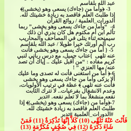
عبد الله بلقاسم
​​​​ 3- ﴿وأما من (جاءك) يسعى وهو (يخشى)﴾
إذا طلبتَ العلم فاقصد به زيادة خشيتك لله.
الدورات_العلمية / روائع القرآن
4
- “وأما من جاءك يسعى وهو يخشى” ربما
تألم ابن أم مكتوم هل كان يدري أن ذلك
سيمنحه ثناء يتلى في المصاحف والمحاريب
رب ألم أورثك خيرا طويلا / عبد​​
الله بلقاسم
​​ 5- { أما من جاءك يسعى وهو يخشى فأنت
عنه تلهى }عتاب جميل، مع درس رباني لنبي
كريم مفاده : “من أقبل عليك .. إياك أن تصد
عنه/ مها العنزي ” !
6
-﴿ أما من استغنى فأنت له تصدى وما عليك
ألا يزكى وأما من جاءك يسعى وهو يخشى
فأنت عنه تلهى ﴾ عظة في ترتيب​​
الأولويات،
وعدم الانشغال بفرعيات.. لا تترك الثابت
نفعه منشغلاً بما لا تعلم نفعه.​​
#تدبر
7
-﴿وأما من (جاءك) يسعى وهو (يخشى)﴾ إذا
طلبتَ العلم فاقصد به زيادة خشيتك لله.​​
#الدورات_العلمية
​​
#تدبر
فَأَنْتَ عَنْهُ تَلَهَّى (10) كَلاَّ إِنَّهَا تَذْكِرَةٌ (11) فَمَنْ
شَاءَ ذَكَرَهُ (12) فِي صُحُفٍ مُكَرَّم
َةٍ (13)