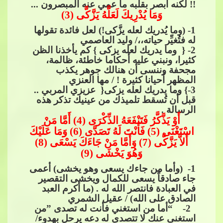
!! لكنه أبصر بقلبه ما عمي عنه المبصرون ...
وَمَا يُدْرِيكَ لَعَلَّهُ ي
َزَّكَّى (3)
1
- (وما يُدريك لعله يزَّكى!) لعل فائدة تقولها
له فتُغيِّر حياته،،/ وليد العاصمي
2
- { وما يدريك لعله يزكى } كم يأخذنا الظن
كثيرا، ونبني عليه أحكاما خاطئة، ظالمة،
مجحفة وننسى أن هنالك جوهر يكذب
المظهر أحيانا كثيرة ! / مها العنزي
3
-} وما​​
يدريك لعله يزكى{ ​​ عزيزي المربي ..
قبل أن تُسقط تلميذك من عينيك تذكر هذه
الرسالة .
أَوْ يَذَّكَّرُ فَتَنْفَعَهُ الذِّكْرَى (4) أَمَّا مَنْ
اسْتَغْنَى (5) فَأَنْتَ لَهُ تَصَدَّى (6) وَمَا عَلَيْكَ
أَلاَّ يَزَّكَّى (7) وَأَمَّا مَنْ جَاءَكَ يَسْعَى (8)
وَهُوَ
​​ يَخْشَى (9)
1
- (وأما من جاءك يسعى وهو يخشى) أعمى
جاء صادقاً يسعى للكمال ويخشى التقصير
في العبادة فانتصر الله له . (ما أكرم العبد
الصادق على الله) / عقيل الشمري
​​​​ 2- “أما من استغني فأنت له تصدى ”من
استغنى عنك لا تتصدى له دعه يرحل بهدوء/