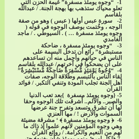
1
- “وجوه يومئذ مسفرة” غيمة الحزن التي
تعلو محياك ستذهب بها بهجة الجنة. / عبدالله
بلقاسم
2
- سورة عبس أولها ( عبس ) وهو من صفة
الوجه ، وخُتمت بوصف الوجوه في قوله (
وجوه يومئذ​​
مسفرة … ) . السيوطي . / ماجد
الغامدي
3
- “وجوه يومئذ مسفرة ، ضاحكة
مستبشرة” رائع أن تدخل البسمة على
الناس في حياتهم وأجمل منه أن تساعدهم
على أن يضحكوا في آخرتهم/ عبدالله بلقاسم
4
- “وُجُوهٌ يَوْمَئِذٍ مُّسْفِرَةٌ ضَاحِكَةٌ مُّسْتَبْشِرَةٌ”
لقاء الناس بالت
بسم وطلاقة الوجه، صفات
أهل الجنة تجلب المودة وتنفي التكبر. / فوائد
القرآن
5
- {وجوه يومئذ مسفرة }بعد تعب الدنيا
والصبر.. واﻷلم.. أشرقت تلك الوجوه وحقا
لها أن تشرق وتسعد وتفرح جنة عرضها
السموات واﻷرض ! / مها العنزي
6
- ﴿ وجوه يومئذ مسفرة ﴾ ‘ مشرقة مضيئة
وهي
​​ وجوه المؤمنين لأنهم علموا إذ ذاك ما
لهم من النعيم والكرامة. / روائع القرآن
​​ 7-﴿لكل امرئ منهم يومئذ شأن يغنيه﴾ حتى