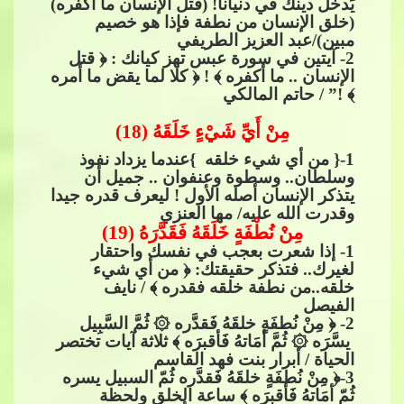
يَدخل دينك في دنيانا! (قتل الإنسان ما أكفره)
(خلق الإنسان من نطفة فإذا هو خصيم
مبي
ن)/عبد العزيز الطريفي
2
- آيتين في سورة عبس تهز كيانك : ﴿ قتل
الإنسان .. ما أكفره ﴾ ! ﴿ كلا لما يقض ما أمره
﴾ !” / حاتم المالكي
​​
مِنْ أَيِّ شَيْءٍ خَلَقَهُ (18)
1
-{ من أي شيء خلقه }عندما يزداد نفوذ
وسلطان.. وسطوة وعنفوان .. جميل أن
يتذكر اﻹنسان أصله اﻷول
! ليعرف قدره جيدا
وقدرت الله عليه/ مها العنزي
مِنْ نُطْفَةٍ خَلَقَهُ فَقَدَّرَهُ (19)
1
- إذا شعرت بعجب في نفسك واحتقار
لغيرك.. فتذكر حقيقتك: ﴿ من أي شيء
خلقه..من نطفة خلقه فقدره ﴾ / نايف
الفيصل
2
- ﴿ مِنْ نُطفَةٍ خلقَهُ فَقدَّره
۞
ثُمَّ السَّبِيل​​
يسَّرَه
۞
ثُمَّ أمَاتهُ فَأقبرَه ﴾ ثلاثة آيات تختصر
الحياة / أبرار بنت فهد القاسم
3
-﴿ مِنْ نُطفَةٍ خلقَهُ فَقدَّره ثُمّ السبيل يسره
ثُمّ أمَاتهُ فَأقبرَه ﴾ ساعة الخلق ولحظة