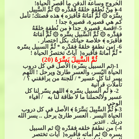
الخروج وساعة الدفن ما أقصر الحياة!
4
-﴿ ﻣِﻦْ ﻧُﻄﻔَﺔٍ ﺧﻠﻘَﻪُ ﻓَﻘﺪَّ
ﺭﻩ
​​
۞
​​ ﺛُﻢَّ​​
ﺍ
ﻟﺴَّﺒِ
ﻴﻞ
ﻳﺴَّﺮَ
ﻩ
​​
۞
​​ ﺛُﻢَّ​​
ﺃ
ﻣَﺎﺗﻪُ ﻓَﺄﻗﺒﺮَ
ﻩ
​​ ﴾ هذه قصتك؛ تأمل
كم هي قصيرة، قصيرة جدا !
5
-
#قصة_قصيرة_جدا
​​ ﴿ من نُطفةٍ خلقَهُ
فقدَّره​​
۞
​​ ثُمَّ السَّبيل يسَّره​​
۞
​​ ثُمَّ أمَاتهُ
فأقبرَه ﴾ خ
لاصة حياتك بكل اختصار .
6
- }من نطفةٍ خلقهُ فقدّره * ثُمَّ السبيل يسّره
* ثُمَّ أماتهُ فأقبره{ ​​ آياتٌ تختصرُ الحياة !
ثُمَّ السَّبِيلَ يَسَّرَهُ (20)
1-(ثم السبيل يسّره) الأصل في كل دروب
الحياة اليُسر، والعسر طارئ ويرحل ! اللهم
يسر لنا كل عسير* / للجنة من
​​ يرافقني ؟ /
تأملات قرآنية
2- ﴿ ثُم السبيل يسّره ﴾ اللهم يسّر لنا كل
عسير ولاتُحملنا ما لا طاقة لنا به / أفياء
الوحي
3
-﴿ ثُمَّ السَّبِيلَ يَسَّرَهُ ﴾ الأصل في كل دروب
الحياة اليسر . العسر طارئ يرحل .. يسر الله
دربك .​​
#تدبر
4
-} من نطفة خلقه فقدّره​​
۞
​​ ثم السبيل
يسره​​
۞
​​ ثم أماته فأقبره{ ​​ آيات تختصر