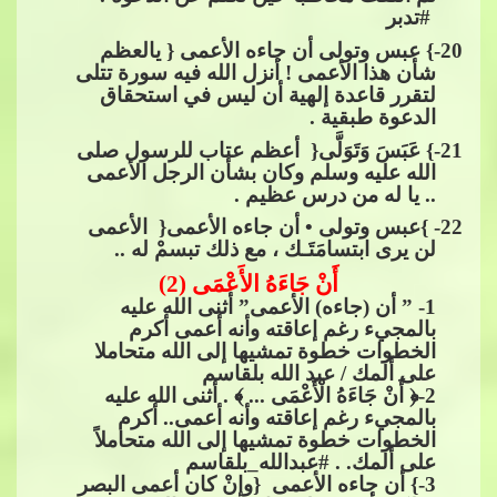
#تدبر
20
-} عبس وتولى أن جاءه اﻷعمى { يالعظم
شأن هذا الأعمى ! أنزل الل
ه فيه سورة تتلى
لتقرر قاعدة إلهية أن ليس في استحقاق
الدعوة طبقية .
21
-} عَبَسَ وَتَوَلَّى{ ​​ أعظم عتاب للرسول صلى
الله عليه وسلم وكان بشأن الرجل الأعمى
.. يا له من درس عظيم .​​
22
- }عبس وتولى • أن جاءه الأعمى{ ​​ الأعمى
لن يرى ابتسامَتَـك ، مع ذلك تبسمْ له ..
أَنْ جَاءَهُ الأَعْمَى (2)
1
- ” أن (جاءه) الأعمى” أثنى الله عليه
بالمجيء رغم إعاقته وأنه أعمى أكرم
الخطوات خطوة تمشيها إلى الله متحاملا
على ألمك / عبد الله بلقاسم
2
-﴿ أَنْ جَاءَهُ الْأَعْمَى ... ﴾ . أثنى الله عليه
بالمجيء رغم إعاقته وأنه أعمى.. أكرم
الخطوا
ت خطوة تمشيها إلى الله متحاملاً
على ألمك. .​​
#عبدالله_بلقاسم
3
-} أن جاءه الأعمى ​​ {وإنْ كان أعمى البصر