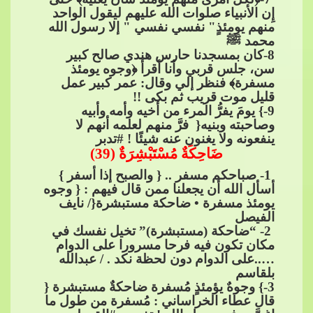
إِن الأنبياء صلوات الله عليهم ليقول الواحد
منهم يومئذٍ" نفسي نفسي " إلا رسول الله
محمد​​
ﷺ
8
-كان بمسجدنا حارس هندي صالح كبير
سن، جلس قربي​​
وأنا أقرأ ﴿وجوه يومئذ
مسفرة﴾ فنظر إلي وقال: عمر كبير عمل
قليل موت قريب ثم بكى !!
9
-} يومَ يفرُّ المرء من أخيه وأمه وأبيه
وصاحبته وبنيه{ ​​ فرَّ منهم لعلمه أنهم لا
ينفعونه ولا يغنون عنه شيئًا !​​
#تدبر
ضَاحِكَةٌ مُسْتَبْشِرَةٌ (39)
​​
1- صباحكم مسفر .. { والصبح إذا أسفر }
أسأل الله أن يجعلنا ممن قال فيهم : { وجوه
يومئذ مسفرة • ضاحكة مستبشرة{/ نايف
الفيصل
​​
2- “ضاحكة (مستبشرة)” تخيل نفسك في
مكان تكون فيه فرحا مسرورا على الدوام
…..عل
ى الدوام دون لحظة نكد . / عبدالله
بلقاسم
3
-} وجوهٌ يؤمئذٍ مُسفرة ضاحكةٌ مستبشرة {
قال عطاء الخراساني : مُسفرة من طول ما