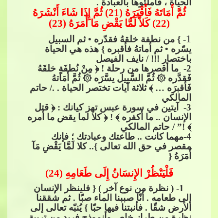
الحياة ، فاملئوها بالعبادة .
ثُمَّ أَمَاتَهُ فَأَقْبَرَهُ (21) ثُمَّ إِذَا شَاءَ أَنْشَرَهُ
(22) كَلاَّ لَمَّا يَقْضِ مَا أَمَرَهُ (23)
1
- } من​​
نطفة خلقهُ فقدّره • ثم السبيل
يسّره • ثم أماتهُ فأقبره } هذه هي الحياة
باختصار !!! / نايف الفيصل
2
- ما أقصرها من رحلة ! ﴿ مِنْ نُطفَةٍ خلقَهُ
فَقدَّره​​
۞
​​ ثُمَّ السَّبِيل يسَّرَه​​
۞
​​ ثُمَّ أمَاتهُ
فَأقبرَه … ﴾ ثلاثة آيات تختصر الحياة . ./ حاتم
المالكي
3
- آيت
ين في سورة عبس تهز كيانك : ﴿ قتل
الإنسان .. ما أكفره ﴾ ! ﴿ كلا لما يقض ما أمره
﴾ !” / حاتم المالكي
4
-مهما كانت .. طاعتك وعبادتك ؛ فإنك
مقصر في حق الله تعالى }.. كلا لَمَّا يَقْضِ مَآ
أَمَرَهُ {
فَلْيَنْظُرْ الإِنسَانُ إِلَى طَعَامِهِ (24)
​​​​ 1- ( نظرة من​​
نوع آخر ) { فلينظر الإنسان
إلى طعامه . أنّا صببنا الماء صبّا . ثم شققنا
الأرض شقّا . فأنبتنا فيها حبّا } يُنبّه تعالى إلى
نظرة من طراز خاص وأنموذج فريد من تربية