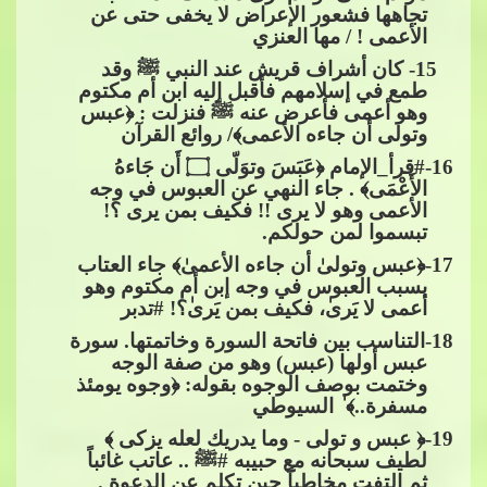
تجاهها فشعور اﻹعراض ﻻ يخفى حتى عن
اﻷعمى ! / مها العن
زي
​​​​ 15- كان أشراف قريش عند النبي
ﷺ
وقد
طمع في إسلامهم فأقبل إليه ابن أم مكتوم
وهو أعمى فأعرض عنه
ﷺ
فنزلت : ﴿عبس
وتولى أن جاءه الأعمى﴾/ روائع القرآن
16
-
#قرأ_الإمام
​​ ﴿عَبَسَ وتوَلّ
ى​​
۝
​​ أَن جَاءهُ
الأَعْمَى﴾ . جاء النهي عن العبوس في وجه
الأعمى وهو ﻻ يرى !! فكيف بمن يرى ؟!
تبسموا لمن حولكم.
17
-﴿ﻋﺒﺲ​​
ﻭ
ﺗﻮﻟﻰٰ​​
ﺃﻥ
​​ ﺟﺎ
ﺀﻩ
​​
ﺍ
ﻷﻋﻤﻰٰ﴾ ﺟﺎ
ﺀ
​​ العتاب
بسبب​​
ﺍ
ﻟﻌﺒﻮ
ﺱ
​​ ﻓﻲ​​
ﻭ
ﺟﻪ إبن أم مكتوم​​
ﻭ
ﻫﻮ
أعمى ﻻ ﻳَﺮ
ﻯ
ٰ، ﻓﻜﻴﻒ ﺑﻤﻦ ﻳَﺮ
ﻯ
ٰ؟!​​
#تدبر
18
-التناسب بين فاتحة السورة وخاتمتها. سورة
عبس أولها (عبس) وهو من صفة الوجه
وختمت بوصف الوجوه بقوله: ﴿وجوه يومئذ
مسفرة..﴾ ٰ السيوطي​​
19
-﴿ عبس و تولى - وما يدريك لعله يزكى ﴾
لطيف سبحانه مع
​​ حبيبه​​
#
ﷺ
​​ .. عاتب غائباً
ثم التفت مخاطباً حين تكلم عن الدعوة .​​