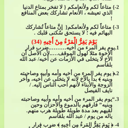
2
-} متاعاً لكم ولأنعامكم { لا تفخر بمتاع الدنيا
الذي تعيشه ، الأنعام تشاركك بعض المنافع
!
3
-} متاعاً لكم ولأنعامكم{ ​​ إنَّ متاعاً تُشاركك
البهائم فيه ؛ لا يستحق سُكنى قلبك .
يَوْمَ يَفِرُّ الْمَرْءُ مِنْ أَخِيهِ (34)
1
.يوم يفر المرء من أ
خيه……….ضرب فرار
الأخوة مثلا لهول الموقف…..لأن الأصل أن
الأخ لا يتخلى في الأزمات عن أخيه/ عبد الله
بلقاسم
2
.﴿ يوم يفر المرء من أخيه وأمه وأبيه وصاحبته
وبنيه ﴾ بدأ بالأخ لأنه لا يتخلى عن أخيه، وأخر
الزوجة والأبناء لأنهم أحب الناس إليه. /
نايف الفيصل
3
.“يوم ي
فر المرء من أخيه وأمه وأبيه وصاحبته
وبنيه” فارقهم بالدموع والأحزان وحين
لقيهم بعد مدة طويلة طويلة هرب منهم.
ياله من يوم / عبد الله بلقاسم
4
- ﴿ يَومَ يَفِرُّ المَرءُ مِن أَخِيهِ ﴾ ضرب فرار