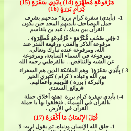
مَرْفُوعَةٍ مُطَهَّرَةٍ (14) بِأَيْدِي سَفَرَةٍ (15)
كِرَامٍ بَرَرَةٍ (16)
1
- (بأيدي) سفرة كرام بررة” مدحهم بشرف
حمل المصاحف بأيديهم المجد حين يكون
القرآن بين يديك. / عبد بن بلقاسم
2
-﴿فِي صُحُفٍ مُّكَرَّمَةٍ • مَّرْفُوعَةٍ مُّطَهَّرَةٍ﴾ .
مرفوعة​​
الذكر والقدر، ورفيعة القدر عند
الله، ومرفوعة عنده تبارك وتعالى،
ومرفوعة في السماء السابعة، ومرفوعة
عن الشبه والتناقض. .​​
#القرطبي
​​ رحمه الله
3
-} بِأَيْدِي سَفَرَةٍ{ ​​ وهم الملائكة الذين هم
​​ السفراء
بين الله وعباده ( كرام ) كثيري الخير
والبركة ( بررة ) قلوبهم وأعمالهم.​​
#روائع_السعدي
4
-} بأيدي سفرة كرام بررة ​​ {هذه أخلاق حملة​​
#القرآن
​​ في السماء , فتخلَّقوا بها يا حملة
القرآن في الأرض .
قُتِلَ الإِنْسَانُ مَا أَكْفَرَهُ (17)
1
- خلق الله الإنسان ودنياه، ثم يقول لربه: لا