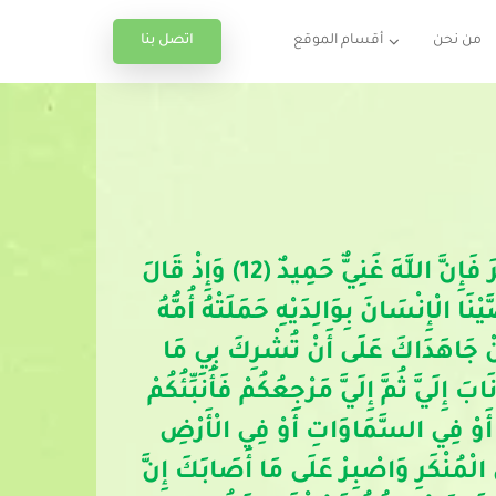
اتصل بنا
من نحن
أقسام الموقع
وَلَقَدْ آتَيْنَا لُقْمَانَ الْحِكْمَةَ أَنِ اشْكُرْ لِلَّهِ وَمَنْ يَشْكُرْ فَإِنَّمَا يَشْكُرُ لِنَفْسِهِ وَمَنْ كَفَرَ فَإِنَّ اللَّهَ غَنِيٌّ حَمِيدٌ (12) وَإِذْ قَالَ
َ يَعِظُهُ يَابُنَيَّ لَا تُشْرِكْ بِاللَّهِ إِنَّ الشِّرْكَ لَظُلْمٌ عَظِيمٌ (13) وَوَصَّيْنَا الْإِنْسَانَ بِوَالِدَيْهِ حَمَلَتْهُ أُمُّهُ
نٍ وَفِصَالُهُ فِي عَامَيْنِ أَنِ اشْكُرْ لِي وَلِوَالِدَيْكَ إِلَيَّ الْمَصِيرُ (14) وَإِنْ جَاهَدَاكَ عَلَى أَنْ تُشْرِكَ بِي مَا
لَيَّ ثُمَّ إِلَيَّ مَرْجِعُكُمْ فَأُنَبِّئُكُمْ
ْ فِي صَخْرَةٍ أَوْ فِي السَّمَاوَاتِ أَوْ فِي الْأَرْضِ
لْمَعْرُوفِ وَانْهَ عَنِ الْمُنْكَرِ وَاصْبِرْ عَلَى مَا أَصَابَكَ إِنَّ