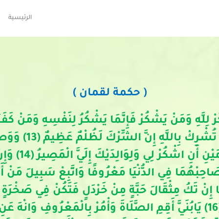
الرئيسية
( حكمة لقمان )
لُقْمَانُ لِابْنِهِ وَهُو
وَهْنًا عَلَى وَهْ
بْهُمَا فِي الدُّنْيَا مَعْرُوفًا وَاتَّبِعْ سَبِيلَ مَنْ أَنَابَ إِ
مَلُونَ (15) يَابُنَيَّ إِنَّهَا إِنْ تَكُ مِثْقَالَ حَبَّةٍ مِنْ خَرْدَلٍ فَتَكُن
يَأْتِ بِهَا اللَّهُ إِنَّ اللَّهَ لَطِيفٌ خَبِيرٌ (16) يَابُنَيَّ أَقِمِ الصَّلَاةَ وَأْمُرْ بِا