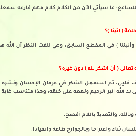
ل للسامع: ما سيأتي الآن من الكلام كلام مهم فارعه سمعك أ
مة ( آتينا )؟
نا وأنبتنا ) في المقطع السابق، وهي للفت النظر أن الل
الى ( أن اشكر لله ) دون غيره؟
 قليل، ثم استعمل الشكر في عرفان الإحسان ونشره ول
 يد الله البر الرحيم ونعمه على خلقه، وهذا متناسب غاية ا
بالله، والتعدية باللام أفصح.
ان ثناء واعترافا وبالجوارح طاعة وانقيادا.