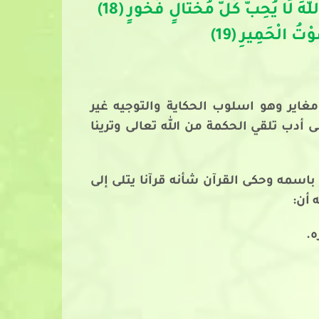
ذَلِكَ مِنْ عَزْمِ الْأُمُورِ (17) وَلَا تُصَعِّرْ خَدَّكَ لِلنَّاسِ وَلَا تَمْشِ فِي الْأَرْضِ مَرَحًا إِنَّ اللَّهَ لَا يُحِبُّ كُلَّ مُخْتَالٍ فَخُورٍ (18)
ُ الْحَمِيرِ (19)
اير وهو اسلوب الحكاية والتوجيه غير
 أدب تلقي الحكمة من الله تعالى وترينا
مه وحكى القرآن شأنه قرآنا يتلى إلى
 أن:
ه.