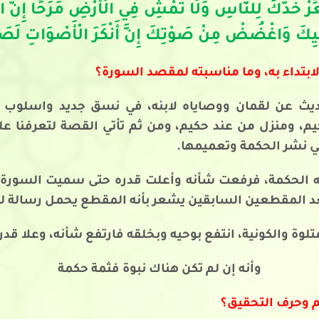
َ وَاغْضُضْ مِنْ صَوْتِكَ إِنَّ أَنْكَرَ الْأَصْوَاتِ لَصَوْت
ابتداء به، وما مناسبته لمقصد السورة؟
يث عن لقمان ووصاياه لابنه، في نسق جديد واسلوب مغ
يم، ومنزل من عند حكيم، ومن ثم تأتي القصة لتعرفنا على
ي نشر الحكمة وتعميمها.
لحكمة، فرفعت شأنه وأعلت قدره حتى سميت السورة باس
عد المقطعين السابقين يشعر بأنه المقطع يحمل رسالة له
متلوة والكونية، انتفع بوحيه وبخلقه فارتفع شأنه، وعلا قدر
وأنه إن لم تكن هناك نبوة فثمة حكمة
لام وحرف التحقيق؟