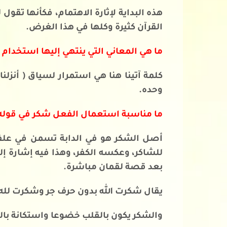
هذه البداية لإثارة الاهتمام، فكأنها تقو
القرآن كثيرة وكلها في هذا الغرض.
ما هي المعاني التي ينتهي إليها استخدام كل
كلمة آتينا هنا هي استمرار لسياق ( أنزل
وحده.
ما مناسبة استعمال الفعل شكر في قوله تع
أصل الشكر هو في الدابة تسمن في علف
للشاكر، وعكسه الكفر، وهذا فيه إشارة إلى
بعد قصة لقمان مباشرة.
يقال شكرت الله بدون حرف جر وشكرت لله و
والشكر يكون بالقلب خضوعا واستكانة باللس