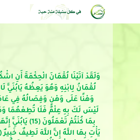
لَيْسَ لَكَ بِهِ عِلْمٌ فَلَا تُطِعْهُمَا وَصَاحِ
بِمَا كُنْتُمْ تَعْ