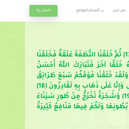
اتصل بنا
من نحن
أقسام الموقع
ولَقَدْ خَلَقْنَا الْإِنْسَانَ مِنْ سُلَالَةٍ مِنْ طِينٍ (12) ثُمَّ جَعَلْنَاهُ نُطْفَةً فِي قَرَارٍ مَكِينٍ (13) ثُمَّ خَلَقْنَا النُّطْفَةَ عَلَقَةً فَخَلَقْنَا
 خَلْقًا آخَرَ فَتَبَارَكَ اللَّهُ أَحْسَنُ
ِقِينَ (14) ثُمَّ إِنَّكُمْ بَعْدَ ذَلِكَ لَمَيِّتُونَ (15) ثُمَّ إِنَّكُمْ يَوْمَ الْقِيَامَةِ تُبْعَثُونَ (16) وَلَقَدْ خَلَقْنَا فَوْقَكُمْ سَبْعَ طَرَائِقَ
وَمَا كُنَّا عَنِ الْخَلْقِ غَافِلِينَ (17) وَأَنْزَلْنَا مِنَ السَّمَاءِ مَاءً بِقَدَرٍ فَأَسْكَنَّاهُ فِي الْأَرْضِ وَإِنَّا عَلَى ذَهَابٍ بِهِ لَقَادِرُونَ (18)
فَأَنْشَأْنَا لَكُمْ بِهِ جَنَّاتٍ مِنْ نَخِيلٍ وَأَعْنَابٍ لَكُمْ فِيهَا فَوَاكِهُ كَثِيرَةٌ وَمِنْهَا تَأْكُلُونَ (19) وَشَجَرَةً تَخْرُجُ مِنْ طُورِ سَيْنَاءَ
ْقِيكُمْ مِمَّا فِي بُطُونِهَا وَلَكُمْ فِيهَا مَنَافِعُ كَثِيرَةٌ