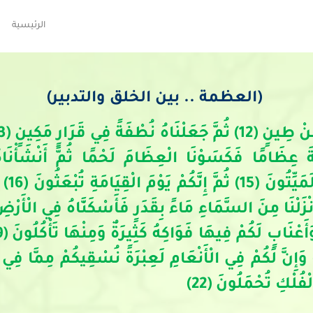
الرئيسية
(العظمة .. بين الخلق والتدبير)
 عِظَامًا فَكَسَوْنَا الْعِظَامَ لَحْمًا ثُمَّ أَنْشَأْنَاهُ
الْخَال
نْبُتُ بِالدُّهْنِ وَصِبْغٍ لِلْآكِلِينَ (20) وَإِنَّ لَكُمْ فِي الْأَنْعَامِ لَعِبْرَةً نُس