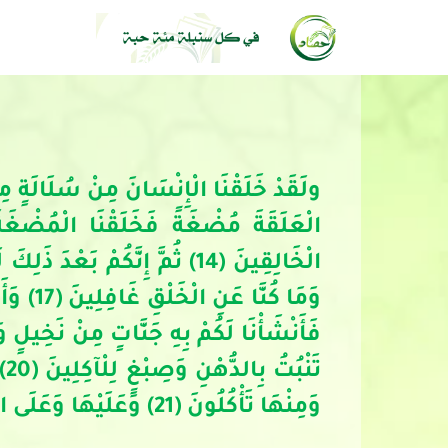
الْعَلَقَةَ مُضْغَةً فَخَلَقْنَا الْمُضْغَةَ
تَ
وَمِنْهَا تَأْكُلُونَ (21) وَعَلَيْهَا وَعَلَى الْفُلْكِ تُحْمَلُونَ (22)