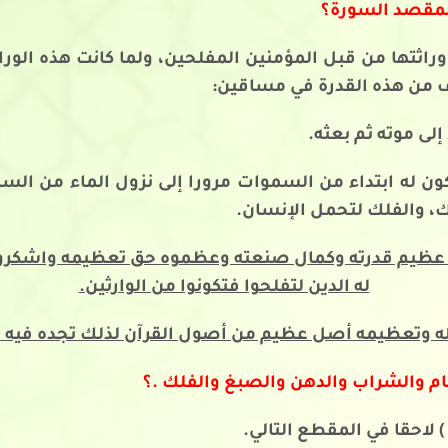
لمقصد السورة؟
اثتها من قبل المؤمنين المفلحين، ولما كانت هذه الوراثة 
رف من هذه القدرة في مساقين:
إلى موته ثم بعثه.
الكون له ابتداء من السموات مرورا إلى نزول الماء من الس
لك، والفلك لتحمل الإنسان.
كروا عظيم قدرته وكمال صنعته وعظموه حق تعظيمه واشكروه
له الدين لتفلحوا فتكونوا من الوارثين.
له وتعظيمه أصل عظيم من أصول القرآن لذلك تجده فيه ح
م والشراب والدهن والصبغ والفلك .؟
) لاحقا في المقطع التالي.