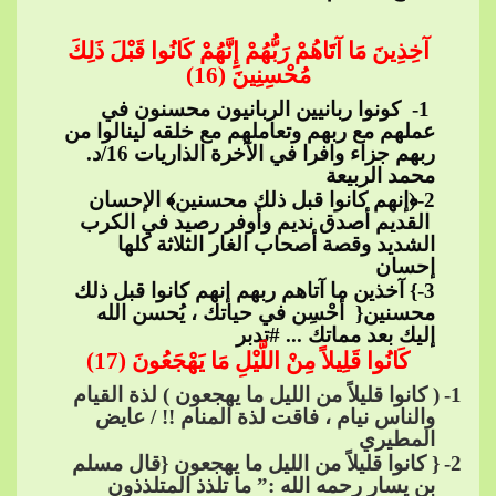
آخِذِينَ مَا​​
آتَاهُمْ رَبُّهُمْ إِنَّهُمْ كَانُوا قَبْلَ ذَلِكَ
مُحْسِنِينَ (16)
​​
1- كونوا ربانيين الربانيون محسنون في
عملهم مع ربهم وتعاملهم مع خلقه لينالوا من
ربهم جزاء وافرا في الآخرة الذاريات 16/د.
محمد الربيعة
2
-﴿إنهم كانوا قبل ذلك محسنين﴾ الإحسان​​
القديم أصدق نديم وأوفر رصيد في الكرب
الشديد وقصة أصحاب الغار الثلاثة كلها
إحسان
3
-} آخذين ما آتاهم ربهم إنهم كانوا قبل ذلك
محسنين{ ​​ أحْسِن في حياتك ، يُحسن الله
إليك بعد مماتك ...​​
#تدبر
كَانُ
وا قَلِيلاً مِنْ اللَّيْلِ مَا يَهْجَعُونَ (17)
1
-
( كانوا قليلاً من الليل ما يهجعون ) لذة القيام
والناس نيام ، فاقت لذة المنام !! / عايض
المطيري
2
-
{ كانوا قليلاً من الليل ما يهجعون {قال مسلم
بن يسار رحمه الله :” ما تلذذ المتلذذون