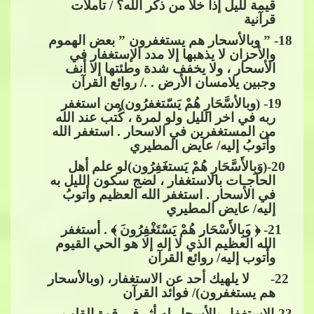
قيمة لليل إذا خلا من ذكر الله؟ / تأملات
قرآنية
18
- ” وبالأسحار هم يستغفرون ” بعض الهموم
والأحزان لا يذهبها إلا مدد الإستغفار في
الأسحار ، ولا يخفف شدة وطئتها إلا أنف
وجبين يلامسان الأرض . ./ روائع القرآن
​​​​ 19- (وبالأسَّحَارِ هُمْ يَسّتغفرُون)من استغفر
ربه في اخر الليل ولو لمرة ، كُتب عند الله
من المست
غفرين في الاسحار . استغفر الله
وأتوبُ إليه/ عايض المطيري
​​ 20-(وَبِالأَسَّحَارِ هُمْ يَستغَفِرُون)لو علم أهل
الحاجـات بالاستغفار ، لضج سكون الليل به
في الأسحار . استغفر الله العظيم وأتوبُ
إليه/ عايض المطيري
​​ 21- ﴿​​
ﻭ
َﺑِﺎﻷَﺳْﺤَﺎ
ﺭ
ِ ﻫُﻢْ ﻳَﺴْﺘَﻐْﻔِﺮُ
ﻭﻥ
َ ﴾ .
أستغفر
الله العظيم الذي لا إله إلا هو الحي القيوم
وأتوب إليه/ روائع القرآن
​​ 22- لا يلهيك أحد عن الاستغفار، (وبالأسحار
هم يستغفرون)/ فوائد القرآن
23
-الاستغفار بالأسحار له أثر في قوة القلب