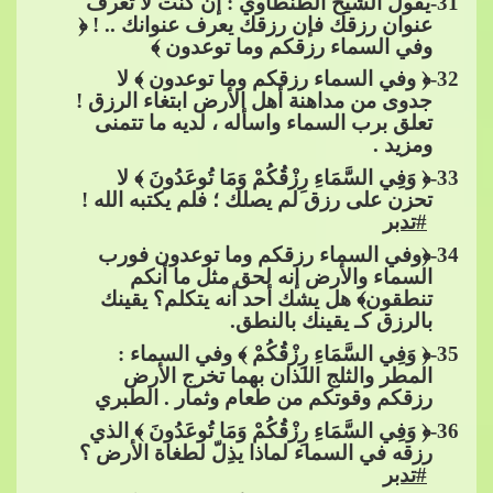
31
-يقول الشيخ الطنطاوي : إن كنت لا تعرف
عنوان رزقك فإن رزقك يعرف عنوانك .. ! ﴿
وفي السماء رزقكم وما توعدون ﴾
32
-﴿ وفي السماء رزقكم وما توعدون ﴾ لا
جدوى من مداهنة أهل الأرض ابتغاء الرزق !
تعلق برب السماء واسأله ، لديه ما تتمنى
ومزيد .
33
-
﴿ وَفِي السَّمَاءِ رِزْقُكُمْ وَمَا تُوعَدُونَ ﴾ لا
تحزن على رزق لم يصلك ؛ فلم يكتبه الله !​​
#تدبر
34
-﴿وفي السماء رزقكم وما توعدون فورب
السماء والأرض إنه لحق مثل ما أنكم
تنطقون﴾ هل يشك أحد​​
أنه يتكلم؟ يقينك
بالرزق كـ يقينك بالنطق.
35
-﴿ وَفِي السَّمَاءِ رِزْقُكُمْ ﴾ وفي السماء :
المطر والثلج اللذان بهما تخرج الأرض
رزقكم وقوتكم من طعام وثمار . الطبري
36
-﴿ وَفِي السَّمَاءِ رِزْقُكُمْ وَمَا تُوعَدُونَ ﴾ الذي
رزقه في السماء لماذا يذِلّ لطغاة الأرض
​​ ؟​​
#تدبر