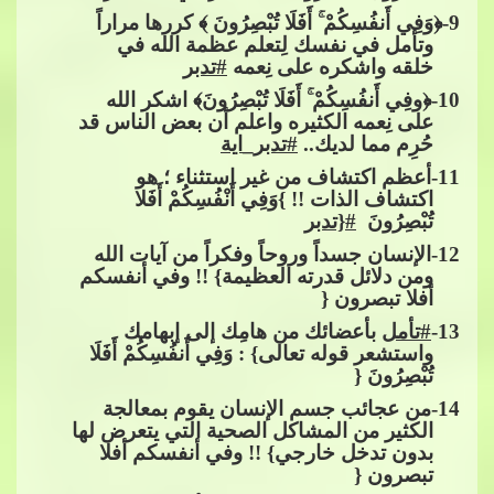
9
-﴿وَفِي أَنفُسِكُمْ​​
​​ أَفَلَا تُبْصِرُونَ ﴾ كررها مراراً
وتأمل في نفسك لِت
علم عظمة الله في
خلقه واشكره على نِعمه​​
#تدبر
10
-﴿وفِي أَنفُسِكُمْ​​
​​ أَفَلَا تُبْصِرُونَ﴾ اشكر الله
على نِعمه الكثيره واعلم أن بعض الناس قد
حُرِم مما لديك..​​
#تدبر_اية
11
-أعظم اكتشاف من غير استثناء ؛ هو
اكتشاف الذات !! }وَفِي أَنْفُسِكُمْ أَفَلا
تُبْصِرُونَ ​​
#{تدبر
​​
12
-الإنسان​​
جسداً وروحاً وفكراً من آيات الله
ومن دلائل قدرته العظيمة} !! وفي أنفسكم
أفلا تبصرون {
13
-
#تأمل
​​ بأعضائك من هامِك إلى إبهامك
واستشعر قوله تعالى} : وَفِي أَنفُسِكُمْ أَفَلَا
تُبْصِرُونَ {
14
-من​​
عجائب جسم الإنسان يقوم بمعالجة
الكثير من المشاكل الصحية التي يتعرض لها
بدون تدخل خارجي} !! وفي أنفسكم أفلا
تبصرون {