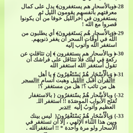
28
-﴿وباﻷسحار هم يستغفرون﴾ يدل على كمال
معرفتهم بأنفسهم يقومون الليل ثم
يستغفرون في آخرالليل خوفا من أن
​​ يكونوا
قصروا مع الله !
29
-﴿وَبِالأَسحارِ هُم يَستَغفِرونَ﴾ أي يطلبون من
الله في أوقات السحر أن يغفر ذنوبهم.
استغفر الله وأتوب إليه
30
-﴿ وبالأسحار هم يستغفرون ﴾ إن تثاقلت عن
ركعةٍ في ليلك فلا تتثاقل على فراشك أن
تقول أستغفر الله استغفر الله​​
31
-﴿​​
وَبِالْأَسْحَارِ هُمْ يَسْتَغْفِرُونَ ﴾ يا أهل​​
#القرآن
​​ أقبل​​
#الليل
​​ وهبت أنسام​​
#السحر
هل من تائب ؟! هل من مستغفر ؟!
32
-} وبالأسَّحار هُمْ يسّتغفرُون { بالاستغفار
تُفتَح الأبواب الموصَدَة !! استغفر الل
ہ
العظيم وأتوبُ إليه ​​
#تدبر
33
-} وَبِالْأَسْح
َارِ هُمْ يَسْتَغْفِرُونَ{ ​​ ليس بينك
وبين هذا الثناء الإلهي ، إلا أن تستغفر في
الأسحار ولو مرة واحدة * !! استغفرالله .