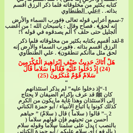
كتابه بكثير من مخلوقاته فلما ذكر الرزق أقسم
بذاته. .​​
#علي_الطنطاوي
7
-سمع أعرابي قوله تعالى ﴿فورب السماء والأرض
إنه لحق﴾ . فصاح وقال : ياسبحان الله ! من أغضب
الجليل حتى حلف ؟ ألم يصدقوه في قوله ؟!
8
-لقد أقسم بكتابه بكثير من مخلوقاته فلما ذكر
الرزق أقسم بذاته . ﴿فورب​​
السماء والأرض إنه
لحق مثل ماأنكم تنطقون﴾ . علي الطنطاوي
هَلْ أَتَاكَ حَدِيثُ ضَيْفِ إِبْرَاهِيمَ الْمُكْرَمِينَ
(24) إِذْ دَخَلُوا عَلَيْهِ فَقَالُوا سَلاماً قَالَ
سَلامٌ قَوْمٌ مُنكَرُونَ (25)
“
1
-“إذ دخلوا عليه” لم يذكر استئذانهم
كان
ﷺ
قد عرف بإكرام الضي
فان لا يحتاج
إلى الاستئذان وهذا غاية ما يكون من الكرم
كذلك كونوا يا اتباع الأنبياء / أبو حمزة الكناني
​​
2 –” قالوا ( سلاماً ) قال ( سلامٌ) ” حياهم
أحسن من تحيتهم فإن قولهم سلاما (
بالنصب ) يدل على سلمنا سلاما وقوله سلام
( بالرفع ) أي سلام عليكم / أبو​​
حمزة الكناني