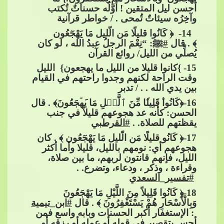
أحسن ليل المتقين ! أوَّلُه حسناتٌ تُكتب
وآخِرُه سيئاتٌ تُمحى . / خواطر قرآنية
​​​​ 14- ﴿ كَانُوا قليلًا مَن الّليل مَا يَهْجٓعُون
﴾ . قال
#
ﷺ
: “نِعْمَ الرجلُ عبدُ الله ، لو كان
يُصلِّي من الليل/ روائع القرآن
15
- }كانوا قليلا من الليل ما يهجعون} الليل
وقت الراحة لكنهم وجدوا راحتهم في القيام
بين يدي الله . . / تدبر
16
-﴿كَانُوا
​​ قَلِ
ی
ل
ا مِّنَ​​
ٱ
لَّ
یۡ
لِ مَا​​
ی
َه
جَعُونَ﴾ . قال
الحسن: كأنه ع
د هجوعهم قليلاً في جنب
يقظتهم للصلاة. .​​
#القرطبي
17
-﴿ كَانُو قليلًا مَن الّليل مَا يَهْجٓعُون ﴾ . كان
هجوعهم أي: نومهم بالليل، قليلا وأما أكثر
الليل، فإنهم قانتون لربهم، ما بين​​
صلاة،
وقراءة ، وذكر ، ودعاء، وتضرع. .​​
#تفسير_السعدي
18
-﴿ كَانُوا قَلِيلاً مِنَ اللَّيْلِ مَا يَهْجَعُونَ
وَبِالْأَسْحَارِ هُمْ يَسْتَغْفِرُونَ ﴾ . قال​​
#ابن_تيمية
: الإستغفار أكبر الحسنات وبابه واسع فمن
أحس بتقصير في قوله أو عمله أو رزقه أو