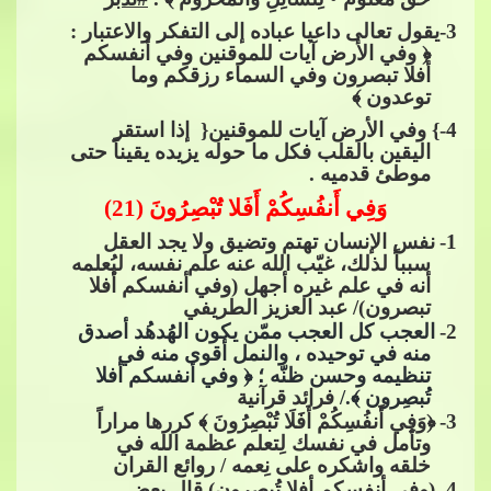
3
-يقول تعالى داعيا عباده إلى التفكر والاعتبار :
﴿ وفي الأرض آيات للموقنين وفي أنفسكم
أفلا ت
بصرون وفي السماء رزقكم وما
توعدون ﴾
4
-} وفي الأرض آيات للموقنين{ ​​ إذا استقر
اليقين بالقلب فكل ما حوله يزيده يقيناً حتى
موطئ قدميه .
وَفِي أَنفُسِكُمْ أَفَلا تُبْصِرُونَ (21)
1
-
نفس الإنسان تهتم وتضيق ولا يجد العقل
سبباً لذلك، غيّب الله عنه علم نفسه، ليُعل
مه
أنه في علم غيره أجهل (وفي أنفسكم أفلا
تبصرون)/ عبد العزيز الطريفي
2
-
العجب كل العجب ممّن يكون الهُدهُد أصدق
منه في توحيده ، والنمل أقوى منه في
تنظيمه وحسن ظنّه ؛ ﴿ وفي أنفسكم أفلا
تُبصِرون ﴾./
فرائد قرآنية
3
-
﴿وَفِي أَنفُسِكُمْ أَفَلَا تُبْصِرُونَ ﴾ ك
ررها مراراً
وتأمل في نفسك لِتعلم عظمة الله في
خلقه واشكره على نِعمه / روائع القران
4
-
(وفي أنفسكم أفلا تُبصرون) قال بعض