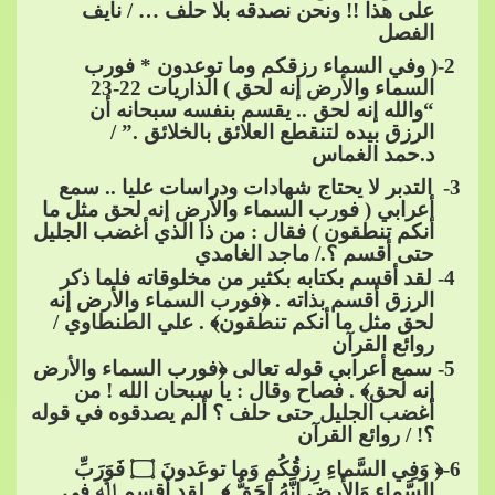
على هذا !! ونحن نصدقه بلا حلف … / نايف
الفصل
​​ 2-( وفي السماء رزقكم وما توعدون * فورب
السماء والأرض إنه لحق ) الذاريات
​​ 22-23
“والله إنه لحق .. يقسم بنفسه سبحانه أن
الرزق بيده لتنقطع العلائق بالخلائق .” /
د.حمد الغماس
3
-
التدبر لا يحتاج شهادات ودراسات عليا .. سمع
أعرابي ( فورب السماء والأرض إنه لحق مثل ما
أنكم تنطقون ) فقال : من ذا الذي أغضب الجليل
حتى أقسم ؟./ ماجد الغا
مدي
​​
4- لقد أقسم بكتابه بكثير من مخلوقاته فلما ذكر
الرزق أقسم بذاته . ﴿فورب السماء والأرض إنه
لحق مثل ما أنكم تنطقون﴾ . علي الطنطاوي /
روائع القرآن
​​
5- سمع أعرابي قوله تعالى ﴿فورب السماء والأرض
إنه لحق﴾ . فصاح وقال : يا سبحان الله ! من
أغضب ال
جليل حتى حلف ؟ ألم يصدقوه في قوله
؟! / روائع القرآن
6
-﴿ وَفِي السَّماءِ رِزقُكُم وَما توعَدونَ​​
۝
​​ فَوَرَبِّ
السَّماءِ وَالأَرضِ إِنَّهُ لَحَقٌّ ﴾ . لقد أقسم ﷲ في