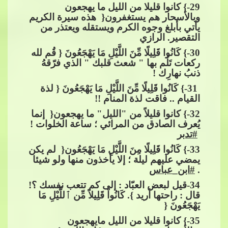
29
-} كانوا قليلا من الليل ما يهجعون
وبالأسحار هم يستغفرون{ ​​ هذه سيرة الكريم
يأتي بأبلغ وجوه الكرم ويستق
له ويعتذر من
التقصير. الرازي
30
-} كَانُوا قَلِيلًا مِّنَ اللَّيْلِ مَا يَهْجَعُونَ { قُم لله
ركعات تَلُم بها " شعث قلبك " الذي فرّقهُ
ذنبُ نهارِك !
​​ 31-} كَانُوا قَلِيلًا مِّنَ اللَّيْلِ مَا يَهْجَعُونَ { لذة
القيام .. فاقت لذة المنام !!
32
-} كانوا قليلاً​​
من "الليل" ما يهجعون{ ​​ إنما
يُعرف الصادق من المرائي ؛ ساعة الخلوات !​​
#تدبر
33
-} كَانُوا قَلِيلًا مِنَ اللَّيْلِ مَا يَهْجَعُون{ ​​ لم يكن
يمضي عليهم ليلة ؛ إلا يأخذون منها ولو شيئا
.​​
#ابن_عباس
34
-قيل لبعض العبّاد : إلى كم تتعب نفسك ؟!
قال : راحتها أريد }. كَانُواْ قَلِيلاً مِّن​​
ٱ
للَّيْلِ مَا
يَهْجَعُونَ {
35
-} كانوا قليلا من الليل مايهجعون