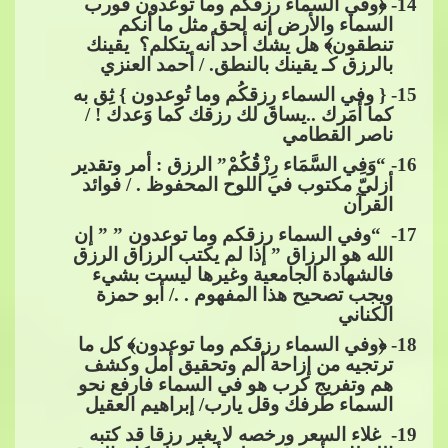
14
- ﴿وفي السماء رزقكم وما توعدون فورب
السماء والأرض إنه لحق مثل ما أنكم
تنطقون﴾ هل يشك أحد أنه يتكلم؟ ​​ يقينك
بالرزق كـ يقينك بالنطق. / أحمد ال
عنزي
15
- { وفي السماء رِزقكُم وما تُوعدون } ثِق به
كما أمَرك ..يساق لك رزقك كما وَعدك ! /
ناصر القطامي
16
- “وَفِي السَّمَاء رِزْقُكُمْ” الرزق : أمر وتقدير
أزليّ مكتوب في اللوح المحفوظ . / فوائد
القرآن
17
- “وفي السماء رزقكم وما توعدون ” ” إن
الله هو​​
الرزاق ” إذا لم يكتب الرزاق الرزق
فالشهادة الجامعية وغيرها ليست بشيء
ويجب تصحيح هذا المفهوم . ./ أبو حمزة
الكناني
18
- ﴿وفي السماء رزقكم وما توعدون﴾ كل ما
ترتجيه من إزاحة ألم وتحقيق أمل وكشف
هم وتفريج كرب هو في السماء فارفع نحو
السماء طرفك وقل يارب/ إبراهيم
​​ العقيل
19
- غلاء السعر ورخصه لا يغير رزقا قد كتبه