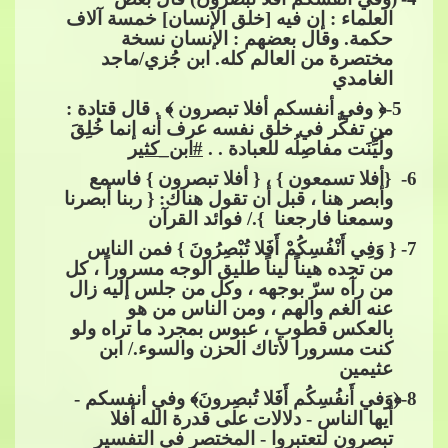
العلماء : إن فيه [خلق الإنسان] خمسة آلاف
حكمة. وقال بعضهم : الإنسان نسخة
مختصرة من العالم كله. ابن جُزي/ماجد
الغامدي
​​​​ 5-﴿ وفي أنفس
كم أفلا تبصرون ﴾ . قال قتادة :
من تفكَّر في خلق نفسه عرف أنه إنما خُلِقَ
ولُيِّنَت مفاصِلُه للعبادة . .​​
#ابن_كثير
6
- ​​ {أفلا تسمعون } ، { أفلا تبصرون } فاسمع
وأبصر هنا ، قبل أن تقول هن
اك: { ربنا أبصرنا
وسمعنا فارجعنا ​​ }./ فوائد القرآن
7
- { وَفِي أَنْفُسِكُمْ أَفَلا تُبْصِرُونَ } فمن الناس
من تجده هيناً ليناً طليق الوجه مسروراً ، كل
من رآه سرّ بوجهه ، وكل من جلس إليه زال
عنه الغم والهم ، ومن الناس من هو
بالعكس قطوب ، عبوس بمجرد ما تراه و
لو
كنت مسرورا لأتاك الحزن والسوء./ ابن
عثيمين
8
-﴿وَفي أَنفُسِكُم أَفَلا تُبصِرونَ﴾ وفي أنفسكم -
أيها الناس - دلالات على قدرة الله أفلا
تبصرون لتعتبروا - المختصر في التفسير