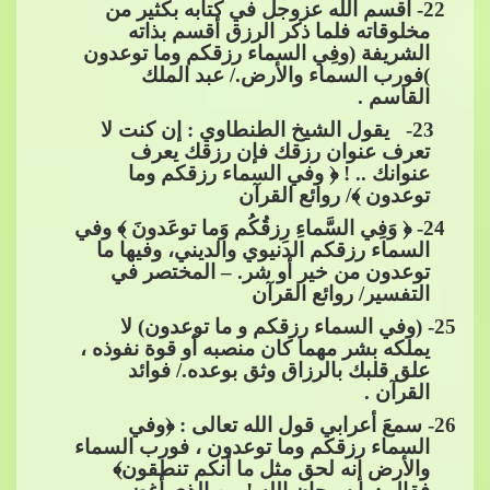
​​​​ 22- أقسم الله عزوجل في كتا
به بكثير من
مخلوقاته فلما ذكر الرزق أقسم بذاته
الشريفة (وفِي السماء رزقكم وما توعدون
)فورب السماء والأرض./ عبد الملك
القاسم .
​​​​ 23- يقول الشيخ الطنطاوي : إن كنت لا
تعرف عنوان رزقك فإن رزقك يعرف
عنوانك .. ! ﴿ وفي السماء رزقكم وما
توعدون ﴾/ روائع القرآن
​​ 24- ﴿ وَفِي السَّماءِ رِزقُكُم وَما توعَدونَ ﴾ وفي
السماء رزقكم الدنيوي والديني، وفيها ما
توعدون من خير أو شر. – المختصر في
التفسير/ روائع القرآن
25
- (وفي السماء رزقكم و ما توعدون) لا
يملكه بشر مهما كان منصبه أو قوة نفوذه ،
علق قلبك بالرزاق وثق بوعده./ ف
وائد
القرآن .
26
- سمعَ أعرابي قول الله تعالى : ﴿وفي
السماء رزقكم وما توعدون ، فورب السماء
والأرض إنه لحق مثل ما أنكم تنطقون﴾