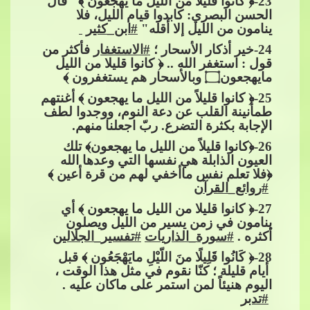
23
-﴿ كانوا قليلاً من الليل ما يَهجَعونَ ﴾ "قال
الحسن البصري: كابدوا قيام الليل، فلا
ينامون من الليل إلا أقله"​​
#ابن_كثير
​​
​​
​​
24
-خير أذكار الأسحار ؛​​
#الاستغفار
​​ ف
أكثر من
قول : استغفر الله .. ﴿ كانوا قليلا من الليل
مايهجعون
۝
​​ وبالأسحار هم يستغفرون ﴾
25
-﴿ كانوا قليلاً من الليل ما يهجعون ﴾ أغنتهم
طمأنينة القلب عن دعة النوم، ووجدوا لطف
الإجابة بكثرة التضرع. ربّ اجعلنا منهم.
26
-﴿ﻛﺎﻧﻮ
ﺍ
​​ قليلاً من الليل ما يهجعون﴾ تلك
العيو
ن الذابلة هي نفسها التي وعدها الله
﴿فلا تعلم نفس ماأخفي لهم من قرة أعين ﴾​​
#روائع_القرآن
27
-﴿ كانوا قليلا من الليل ما يهجعون ﴾ أي
ينامون في زمن يسير من الليل ويصلون
أكثره .​​
#سورة_الذاريات
​​
#تفسير_الجلالين
28
-﴿ كَانُوا قَلِيلًا منَ اللّيْلِ مايَهْجَعُون ﴾ قبل​​
أيام قليلة ؛ كنّا نقوم في مثل هذا الوقت ،
اليوم هنيئاً لمن استمر على ماكان عليه .​​
#تدبر