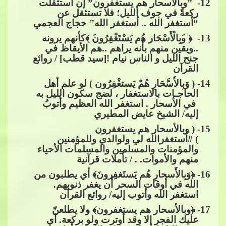
12
-
”وبالأسحار هم يستغفرون” إن استثقلت
ركعةً في جوف الليل؛ فلا تستثقل عن
“أستغفر الله .. أستغفر ا
لله” حجاج العجمي
13
- ﴿​​
ﻭ
َﺑِﺎﻟْﺄَﺳْﺤَﺎ
ﺭ
ِ ﻫُم ﻳَﺴْﺘَﻐْﻔِﺮُ
ﻭﻥ
َ ﴾كأنهم يرونه
..ويقين منهم بأنه يراهم ..هم الأيقاظ في
جنح الليل و الناس نيام ![سيد قطب] / روائع
القرآن
14
- ( وَبِالأَسَّحَارِ هُمْ يَستغْفِرُون ) لو علم أهل
الحاجـات بالاستغفار ، لضج سكون الليل به
في الأسحار . استغفر الله العظيم وأتوبُ
إليه/ الشيخ عايض المطيري
15
- ( وبالأسحار هم يستغفرون
)
#أستغفرالله
لي ولوالدي وللمؤمنين
والمؤمنات والمسلمين والمسلمات الأحياء
منهم والأموات. . / تأملات
​​ قرآنية
16
- ﴿وَبِالأَسحارِ هُم يَستَغفِرونَ﴾ أي يطلبون من
الله في أوقات السحر أن يغفر ذنوبهم.
استغفر الله وأتوب إليه/ روائع القرآن
17
- ﴿وبالأسحار هم يستغفرون﴾ ولا يطلعنّ
عليك الفجر إلا وقد أوترت ولو بركعة. أي