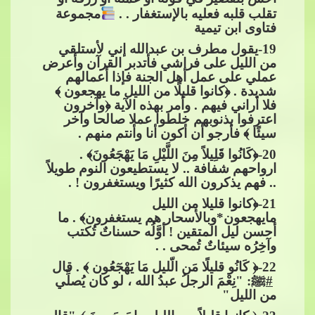
تقلب قلبه فعليه بالإستغفار . .​​
مجموعة
فتاوى ابن تيمية
19
-يقول مطرف بن عبدالله إني لأستلقي
من الليل على فراشي​​
فأتدبر القرآن وأعرض
عملي على عمل أهل الجنة فإذا أعمالهم
شديدة . ﴿كانوا قليلًا من الليل ما يهجعون ﴾
فلا أراني فيهم . وأمر بهذه الآية ﴿وآخرون
اعترفوا بذنوبهم خلطوا عملا صالحا وآخر
سيئًا ﴾ فأرجو أن أكون أنا وأنتم منهم .
20
-﴿كَانُوا قَلِيلاً مِنَ اللَّيْلِ مَا
​​ يَهْجَعُونَ﴾ .
ارواحهم شفافة .. لا يستطيعون النوم طويلاً
.. فهم يذكرون الله كثيرًا ويستغفرون ! .
21
-﴿كانوا قليلا من الليل
مايهجعون*وبالأسحار هم يستغفرون﴾ . ما
أحسن ليل المتقين ! أوَّلُه حسناتٌ تُكتب
وآخِرُه سيئاتٌ تُمحى . .
22
-﴿ كَانُو قليلًا مَن الّليل م
َا يَهْجٓعُون ﴾ . قال​​
#
ﷺ
: "نِعْمَ الرجلُ عبدُ الله ، لو كان يُصلِّي
من الليل" ​​