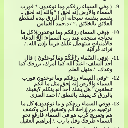
9
- ( وفي السماء رزقكم وما توعدون * فورب
السماء والأرض إنه لحق ) “والله إنه لحق ..
يقسم بنفس
ه سبحانه أن الرزق بيده لتنقطع
العلائق بالخلائق .” / د.حمد الغماس
10
- ​​ ﴿وفي السماءِ رزقكم وما توعدون﴾؛كل ما
تحتاجه ستجده عند رب السماء؛ ألِحّ الدعاء
فالأمنيات ستَهطُل عليك قريباً بإذن الله. /
فرائد قُرآنيّة
11
- {وَفِي السَّمَاءِ رِزْقُكُمْ وَمَا تُوعَدُو
نَ } قال
أحد السلف: اعبد الله كما أمرك، يرزقك كما
وعدك. / منهل العلم
12
- “وفي السماء رزقكم وما توعدون فورب
السماء والأرض إنه لحق مثل ما أنكم
تنطقون” هل يشك أحد أنه يتكلم ؟يقينك
بالرزق كـ يقينك بالنطق / أحمد العنزي
13
- ﴿وفي السماء رزقكم و ما توعدون﴾ كل ما
ترتجيه من إزاحة ألم وتحقيق أمل وكشف
هم وتفريج كرب هو في السماء فارفع نحو
السماء طرفك وقل يا رب ./ إبراهيم العقيل