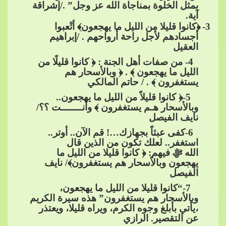
بمثل الخلوة بمناجاة ا
لله عز وجل” ./إشراقة
آية.
3
-
﴿كانوا قليلا من الليل ما يهجعون﴾ أتْعبوا
أجسادهم لأجل راحة أرواحهم . /إبراهيم
العقيل
​​ 4- من صفات أهل الجنة : ﴿ كانوا قليلًا من
الليل ما يهجعون ﴾ . ﴿ وبالأسحار هم
يستغفرون ﴾ .
/ حاتم​​
المالكي
​​ 5-﴿ كانوا قليلاً من الليل ما يهج
عون..
وبالأسحار هـم يستغفرون ﴾ وأنـــــــت ؟؟/
نايف الفيصل
​​​​ 6-كفى عبثاً بجهازك…! قم الآن.. أوتر..
استغفر.. لعلك تكون من الذين قال
الله
ﷻ
فيهم: ﴿ كانوا قليلا من الليل ما
يهجعون وبالأسحار هم يستغفرون﴾/ نايف
الفيصل
​​​​ 7-“كانوا قليلا من الليل ما​​
يهجعون،
وبالأسحار هم يستغفرون” هذه سيرة الكريم
،يأتي بأبلغ وجوه الكرم، ويراه قليلا، ويعتذر
عن التقصير. الرازي