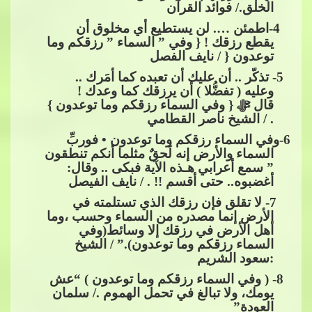
الخلق./ فوائد القرآن
​​​​ 4-اطمئن …. لن يستطيع أي مخلوق أن
يقطع رزقك ! { وفي ” السماء ” رزقكم وما
توعدون { / نايف الفصل
​​ 5- تذكّر .. أن عليك أن تعبده كما أمَرك ..
وعليه ( تفضُّلا ) أن يرزقك كما وعدك !
قال
ﷻ
{ وفي السماء رزقكم وما توعدون }
. / الشي
خ ناصر القطامي
6
-وفي السماء رزقكم وما توعدون • فوربِّ
السماء والأرض إنه لَحقٌ مثلما أنكم تنطقون
” سمع أعرابي هـذه الآية فبكى .. وقال:
أغضبوه.. حتى أقسم !! . / نايف الفيصل
​​ 7- لا تقلق فإن رزقك الذي تستلمته في
الأرض إنما مصدره من السماء وحسب ،وما
أهل ا
لأرض في رزقك إلا وسائط(وفي
السماء رزقكم وما توعدون).” / الشيخ
:سعود الشريم
​​ 8- ( وفي السماء رزقكم وما توعدون ) “عش
يومك، ولا تبالغ في تحمل الهموم ./ سلمان
العودة”