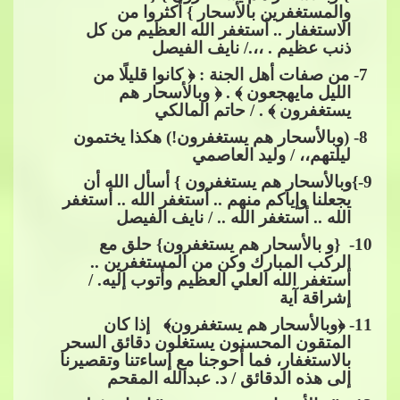
والمستغفرين بالأسحار } أكثروا من
الاستغفار .. أستغفر الله العظيم من كل
ذنب عظيم . ،،./ نايف الفيصل
​​ 7- من صفات أهل الجنة : ﴿ كانوا قليلًا من
الليل مايهجعون ﴾ . ﴿ وبالأسحار هم
يستغفرون ﴾ . / حاتم المالكي
​​ 8- (وبالأسحار هم يستغفرون!) هكذا يختمون
ليلتهم،،
​​ / وليد العاصمي
9
-}وبالأسحار هم يستغفرون } أسأل الله أن
يجعلنا وإياكم منهم .. أستغفر الله .. أستغفر
الله .. أستغفر الله .. / نايف الفيصل
10
- {و بالأسحار هم يستغفرون} حلق مع
الركب المبارك وكن من المستغفرين ..
أستغفر الله العلي العظيم وأتوب إليه. /
إشراقة آ
ية
11
- ﴿وبالأسحار هم يستغفرون﴾ إذا كان
المتقون المحسنون يستغلون دقائق السحر
بالاستغفار، فما أحوجنا مع إساءتنا وتقصيرنا
إلى هذه الدقائق / د. عبدالله المقحم