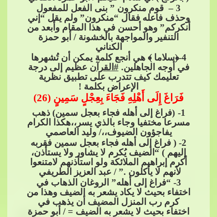
3
– قوم منكرون ” بنى الفعل للمفعول
وحذف فاعله فقال “منكرون” ولم يقل “إني
أنكركم” وهو أحسن في هذا المقام وأبعد من
التنفير والمواجهة بالخشونة / أبو حمزة
الكناني
4
-﴿سلاما ﴾ هي أنجع كلمة يمكن أن تُشهرها
في أوجه الجاهلين.​​
#القرآن
​​ عظيم إلى درجة
تعليمك كيف تتدرب على تطبيق نظرية
الإعراض بكلمة !
فَرَاغَ إِلَى أَهْلِهِ فَجَاءَ بِعِجْلٍ سَمِينٍ (26)
1
-
(فراغ إلى أهله فجاء بعجل سمين) ذهب
مسرعا مختفيا وجاء بالذي ي
سر،،هكذا الكرام
يفاجؤون الضيوف،،/ وليد العاصمي
2
- ( فراغ إلى أهله فجاء بعجل سمين فقربه
إليهم ) “الضيف يُكرم لا يشاور ولا يستأذن،
أكرم إبراهيم الملائكة ولو استأذنهم لامتنعوا
لأنهم لا يأكلون .” / عبد العزيز الطريفي
3
- “فراغ إلى أهله” الروغان الذهاب في
اختفا
ء بحيث لا يكاد يشعر به الضيف وهذا من
كرم رب المنزل المضيف أن يذهب في
اختفاء بحيث لا يشعر به الضيف = / أبو حمزة