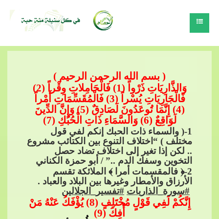
( بسم الله الرحمن الرحيم )
وَالذَّارِيَاتِ ذَرْواً (1) فَالْحَامِلاتِ وِقْراً (2)
فَالْجَارِيَاتِ يُسْراً (3) فَالْمُقَسِّمَاتِ أَمْراً
(4) إِنَّمَا تُوعَدُونَ لَصَادِقٌ (5) وَإِنَّ الدِّينَ
لَوَاقِعٌ (6) وَالسَّمَاءِ ذَاتِ الْحُبُكِ (7)
1
-( والسماء ذات الحبك إنكم لفي قول
مختلف ) “اختلاف التنوع بين الكتائب مشروع
.. لكن إذا تغير إلى اختلاف تضاد حصل
التخوين وسفك الدم ..” / أبو حمزة الكناني
2
-﴿ فالمقسمات أمرا ﴾ الملائكة تقسم
الأرزاق والأمطار وغيرها بين البلاد والعباد .​​
#سورة_الذاريات
​​
#تفسير_الجلالين
إِنَّكُمْ لَفِي قَوْلٍ مُخْتَلِفٍ (8) يُؤْفَكُ عَنْهُ مَنْ
أُفِكَ (9)