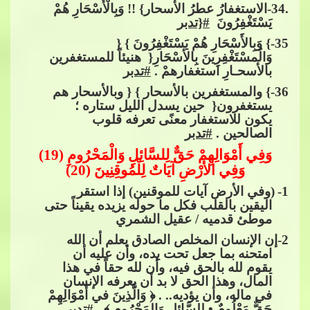
.34-الاستغفارُ عطرُ الأسحار} !! وَبِالْأَسْحَارِ هُمْ
يَسْتَغْفِرُونَ ​​
#
{تدبر
35
-} وَبِالأَسْحَارِ هُمْ يَسْتَغْفِرُونَ } {
وَالُمسْتَغْفِرِينَ بِالأسْحَارِ{ ​​ هنيئاً للمستغفرين
بالأسحـارِ استغفارهمْ .​​
#تدبر
36
-} والمستغفرين بالأسحار } { وبالأسحار هم
يستغفرون{ ​​ حي
ن يسدل الليل ستاره ؛
يكون للاستغفار معنًى تعرفه قلوب
الصالحين .​​
#تدبر
وَفِي أَمْوَالِهِمْ حَقٌّ لِلسَّائِلِ وَالْمَحْرُومِ (19)
وَفِي الأَرْضِ آيَاتٌ لِلْمُوقِنِينَ (20)
1
-
(وفي الأرض​​
آيات للموقنين) إذا استقر
اليقين بالقلب فكل ما حوله يزيده يقيناً حتى
موطئ قدميه / عقيل الشمري
2
-إن الإنسان المخلص الصادق يعلم أن الله
امتحنه بما جعل تحت يده، وأن عليه أن
يقوم لله بالحق فيه، وأن لله حقاً في هذا
المال، وهذا الحق لا بد أن يعرفه الإنسان
في ماله
، وأن يؤديه.. . ﴿ وَالَّذِينَ في أَمْوَالِهِمْ
حَقٌّ مَعْلُومٌ • لِلسَّائِلِ وَالمَحْرُوم ﴾ .​​
#تدبر