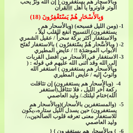
وبالأسحار هم يستغفرون { إن الله وت
رٌ يحب
الوتر فأوتروا يا أهل​​
#القرآن
وَبِالأَسْحَارِ هُمْ يَسْتَغْفِرُونَ (18)
1
-
(ومن الليل فسبحه) (وبالأسحار
هم
يستغفرون) التسبيح أنفع للقلب ليلاً ،
والاستغفار أكثر بركة سحراً / عقيل ال
شمري
2
-
( وبالأسَّحار هُمْ يسّتغفرُون ) بالاستغفار تُفتَح
الأبواب الموصَدَة !! / عايض المطيري
3
-
الاستغفار في الأسحار من أفضل القربات
إلى الله وقد أثنى الله عليهم في قوله : (
وبالأسحار هم يستغفرون ) استغفر الله
وأتوبُ إِليه / عايض المطيري
4-
(وبالأسحار هم يستغفرون) إن تثاقلت
ركعة آخر الليل ، فلا تتثاقل(أستغفر
الله)ختام ليلتك./ وليد العاصمي
5
- (والمستغفرين بالأسحار)(وبالأسحار هم
يستغفرون) حين يسدل الليل ستاره،،يكون
للاستغفار معنى تعرفه قلوب الصالحين،،/
وليد العاصمي
6
- } وبالأسحار هم يستغفرون​​
} {