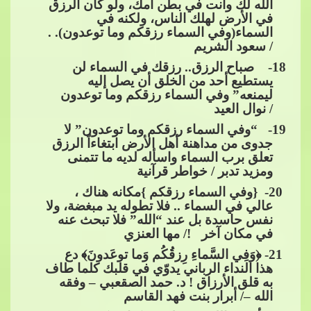
الله لك وأنت في بطن أمك، ولو كان الرزق
في اﻷرض لهلك الناس، ولكنه في
السماء(وفي السماء رزقكم وما توعدون). .
/ سعود الشريم
18- صباح الرزق.. رزقك في السماء لن
يستطيع أحد من الخلق أن يصل إليه
ليمنعه” وفي ا
لسماء رزقكم وما توعدون
/ نوال العيد
​​ 19- “وفي السماء رزقكم وما توعدون” لا
جدوى من مداهنة أهل الأرض ابتغاءاً الرزق
تعلق برب السماء واسأله لديه ما تتمنى
ومزيد تدبر / خواطر قرآنية
​​ 20- {وفي السماء رزقكم }مكانه هناك ،
عالي في السماء .. فلا تطوله يد مبغضة،​​
وﻻ
نفس حاسدة بل عند “الله” فلا تبحث عنه
في مكان آخر !/ مها العنزي
​​ 21- ﴿وَفِي السَّماءِ رِزقُكُم وَما توعَدونَ﴾ دع
هذا النداء الرباني يدوّي في قلبك كلما طاف
به قلق الأرزاق ! د. حمد الصقعبي – وفقه
الله –/ أبرار بنت فهد القاسم