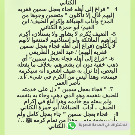
الكناني
4
- ” فراغ إلى أهله فجاء بعجل سمين فقربه
إليهم قال إلا تأكلون ” متضمن وجوها من
المدح وآداب الضيافة وإكرام الضيف/ ابن
القيم/ أبو حمزة الكن
اني
5
- الضيف يُكرم لا يشاور ولا يستأذن، أكرم
إبراهيم الملائكة ولو استأذنهم لامتنعوا لأنهم
لا يأكلون (فراغ إلى أهله فجاء بعجل سمين
فقربه إليهم) / عبد العزيز الطريفي
6
- “فراغ إلى أهله فجاء بعجل سمين” أي
ذهب خفية دون أن يشعرهم، بخلاف ما يفعله
البعض، إذا نزل​​
به ضيف أشعره أنه سيكرمه
فيمنعه، وهذا ليس من الكرم في شيء. /أ.د.
ناصر العمر
7
- ” فجاء بعجل سمين ” دل على خدمته
للضيف بنفسه وهو الذي ذهب وجاء به بنفسه
ولم يبعثه مع خادمه وهذا أبلغ في إكرام
الضيف ..
آداب_الضيافة
/ أبو حمزة الكناني
8
- فجاء بعجل سمين ” جاء بعجل كامل ولم
يأت ببضعة منه .. وهذا من تمام كرمه
ﷺ
.. /
أبو حمزة الكناني
للاشتراك في الخدمة الدعوية