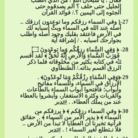
فقال : يا سبحان الله ! من الذي أغضب
الجليل حتى حلف ؟ ألم يصدقوه حتى
ألجئوه إلى اليمين ؟./ فوائد القرآن
27
-{ وفي السماء رزقكم وما تو
عدون }رزقك ..
أصله عند الله في السماء وبثَّ أسبابه لك
في الأرض فاعتقد بقلبك وجود أصله واطلب
بجوارحك أسبابه . / إشراقة أية
28
- ﴿ وَفِي السَّماءِ رِزقُكُم وَما توعَدونَ​​
۝
فَوَرَبِّ السَّماءِ وَالأَرضِ إِنَّهُ لَحَقٌّ ﴾ لقد أقسم
ﷲ في كتابه بكثير من مخلوقاته ف
لما ذكر
الرزق أقسم بذاته./ الطنطاوي
29
-﴿وَفِي السَّمَاءِ رِزْقُكُمْ وَمَا تُوعَدُونَ﴾ .
الأرزاق في السماء، وللسماء مفاتيح
وأبواب؛ فافتحوا أبواب السماء بالطاعات
والقربات وكثرة الاستغفار، وأبشروا بالعطاء
عند من يملك العطاء. .​​
#تدبر
30
-﴿ وفي السماء رزقكم ﴾ ﴿ يرزقكم من
السماء ﴾ ﴿ يدبر الأمر من السماء ﴾ . ٰ حقائق
قرآنية تخبرنا أن العطايا لا تبدأ من الأرض ..
فلا نـتطلع لغير السماء ! .​​
#تدبر