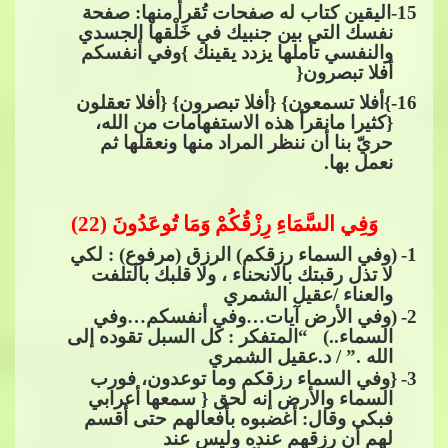
15
-اليقين كتاب له صفحات تُقرأ منها: صفحة
نفسك التي بين جنبيك في خَلْقها الجسدي
والنفسي تأملها يزدد يقينك }وفي أنفسكم
أفلا تبصرون{
16
-}أفلا ت
سمعون} {أفلا تبصرون} {أفلا تعقلون
{كثيرا مانقرأ هذه الاستفهامات من الله،
حريّ بنا أن ننظر المراد منها ونعقلها ثم
نعمل بها.​​
​​
وَفِي السَّمَاءِ رِزْقُكُمْ وَمَا تُوعَدُونَ (22)
1
-
(وفي السماء رزقكم) الرزق (مرفوع) : لكي
لا تذل رقبتك بالانحناء ، ولا قلبك بال
تلفت
والعناء /عقيل الشمري
2
-
(وفي الأرض آيات…وفي أنفسكم…وفي
السماء..) “المتفكر : كل السبل تقوده إلى
الله .” / د.عقيل الشمري
3
-
{وفي السماء رزقكم وما توعدون، فورب
السماء والأرض إنه لحق { سمعها أعرابي
فبكى وقال: أغضبوه بأفعالهم حتى أقسم
لهم أن رزقهم عنده
​​ وليس عند