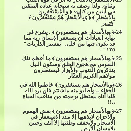
وثباته. ولذا وصف به سبحانه عباده المتقين
في آيتين من كتابه: ﴿ وَ
الْمُسْتَغْفِرِينَ
بِالْأَسْحَارِ ﴾ ﴿ وَبِالْأَسْحَارِ هُمْ يَسْتَغْفِرُونَ ﴾​​
#تدبر
24
-﴿ وبالأسحار هم يستغفرون ﴾ . يشرع في
نهاية العبادات أن يستغفر الإنسان ربه مما
قد يكون فيها من خلل. .​​
تفسير الذاريات"
١٢٥" .
25
-﴿ وباﻷسحار هم يستغفرون ﴾ ما أعظم تلك
النفوس مع هجوع الخلق وسكون الليل
يتذكرون الذنوب والأوزار فيستغفرون
مولاهم الكريم الغفّار
26
-﴿وبالأسحار هم يستغفرون﴾ خاطبوا الله في
الخفاء ،، واطلبو منه ماشئتم فلن يرد الله
قلبا أتاه يستظل برحمت
ه من متاعب الحياة
،،!!
27
-﴿ وبالأسحار هم يستغفرون ﴾ بعض الهموم
والأحزان لايذهبها إلا مدد الاستغفار في
الأسحار ولايخفف وطئتها إلا أنف وجبين
يلامسان الأرض.