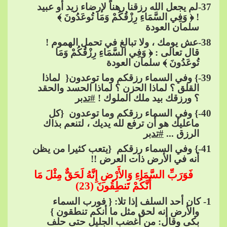
37
-لم يجعل الله رزقنا رهناً لإرضاء زيد أو عبيد
! ﴿ وَفِي السَّمَاءِ رِزْقُكُمْ وَمَا تُوعَدُونَ ﴾
سلمان العودة
38
-عش يومك ، ولا تبالغ في تحمل الهموم !
قال تعالى : ﴿ وَفِي السَّمَاءِ​​
رِزْقُكُمْ وَمَا
تُوعَدُونَ ﴾ سلمان العودة
39
-} وفي السماء رزقكم وما توعدون{ ​​ لماذا
القلق ؟ لماذا الحزن ؟ لماذا الحسد والحقد
؟ ورزقك بيد ملك الملوك !​​
#تدبر
40
-} وفي السماء رزقكم وما​​
توعدون ​​ {كل
ماعليك هو أن ترفع لله يديك ، لتنعم بذاك
الرزق ...​​
#تدبر
41
-} وفي السماء رزقكم ​​ {يتعب كثيرا من يظن
أنه في الأرض ذات العرض !!
فَوَرَبِّ السَّمَاءِ وَالأَرْضِ إِنَّهُ لَحَقٌّ مِثْلَ​​
مَا
أَنَّكُمْ تَنطِقُونَ (23)
1
- كان أحد السلف إذا تلا: { فورب السماء
والأرض إنه لحق مثل ما أنكم تنطقون }
بكى وقال: من أغضب الجليل حتى حلف