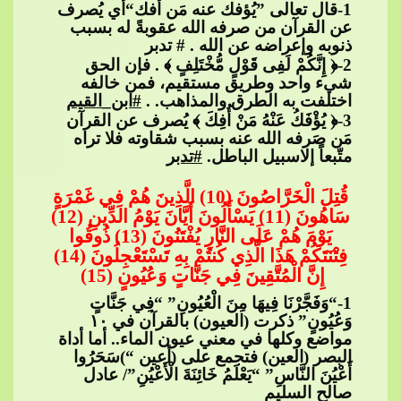
1
-قال تعال
ى ”يُؤفك عنه مَن أُفك“أي يُصرف
عن القرآن من صرفه الله عقوبةً له بسبب
ذنوبه وإعراضه عن الله . # تدبر
2
-﴿ إِنَّكُمْ لَفِى قَوْلٍ مُّخْتَلِفٍ ﴾ . فإن الحق
شيء واحد وطريق مستقيم، فمن خالفه
اختلفت به الطرق والمذاهب. .​​
#ابن_القيم
3
-﴿ يُؤْفَكُ عَنْهُ مَنْ أُفِكَ ﴾ يُصرف عن القرآن
مَن صَرفه الله عنه بسبب شقاوته فلا تراه
متّبعاً إلاسبيل الباطل.​​
#تدبر
​​
قُتِلَ الْخَرَّاصُونَ (10)
​​ الَّذِينَ هُمْ فِي غَمْرَةٍ
سَاهُونَ (11) يَسْأَلُونَ أَيَّانَ يَوْمُ الدِّينِ (12)
يَوْمَ هُمْ عَلَى النَّارِ يُفْتَنُونَ (13) ذُوقُوا
فِتْنَتَكُمْ هَذَا الَّذِي كُنتُمْ بِهِ تَسْتَعْجِلُونَ (14)
إِنَّ الْمُتَّقِينَ فِي جَنَّاتٍ وَعُيُونٍ (15)
1
-“وَفَجَ
ّرْنَا فِيهَا مِنَ الْعُيُونِ” “فِي جَنَّاتٍ
وَعُيُونٍ” ذكرت (العيون) بالقرآن في ١٠
مواضع وكلها في معني عيون الماء.. أما أداة
البصر (العين) فتجمع على (أعين “)سَحَرُوا
أَعْيُنَ النَّاسِ” “يَعْلَمُ خَائِنَةَ الْأَعْيُنِ”/ عادل
صالح السليم