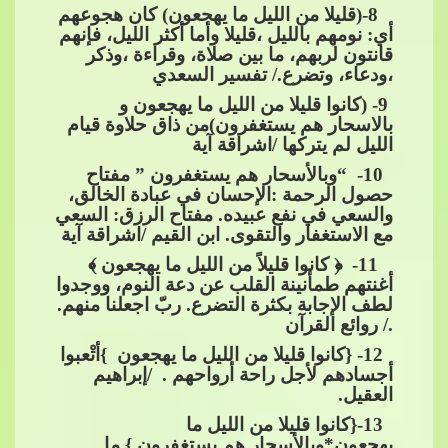
​​​​ 8-
(قليلا من الليل ما يهجعون) كان هجوعهم
أي: نومهم بالليل ،قليلا وأما أكثر الليل، فإنهم
قانتون لربهم، ما بين صلاة، وقراءة ،وذكر
،ودعاء، وتضرع./
تفسير السعدي
​​ 9- (كانوا قليلا من الليل ما يهجعون و
بالاسحار هم يستغفرون)من ذاق حلاوة قيام
الليل لم يتركها /اشراقة آية
​​​​ 10- “وبالأسحار هم يستغفرون ” مفتاح
حصول الرحمة :الإحسان في عبادة الخالق،
والسعي في نفع عبيده. مفتاح الرزق: السعي
مع الاستغفار والتقوى.
ابن القيم /اشراقة آية
​​​​ 11- ﴿ كانوا قليلاً من الليل ما يهجعون ﴾
أغنتهم طمأنينة القلب عن دعة النوم، ووجدوا
لطف الإجابة بكثرة التضرع. ربّ اجعلنا منهم.
./ روائع القرآن
​​ 12- {كانوا قليلا من الليل ما يهجعون }أتْعبوا
أجسادهم لأجل راحة أرواحهم . /إبراهيم
ال
عقيل.
​​​​ 13-{كانوا قليلا من الليل ما
يهجعون*وبالأسحار هم يستغفرون.} ما