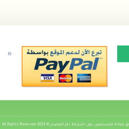
 للمسلمين دون اشتراط ذكر المصدر © 2023 7a9ad.com. All Rights Reserved