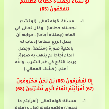
لَوْ نَشَاءُ لَجَعَلْنَاهُ حُطَاماً فَظَلَلْتُمْ
تَتَفَكَّهُونَ (65)
1-
مسألة: قوله تعالى: (لو نشاء
لجعلناه حطاما) . وقال تعالى في
الماء: (جعلناه أجاجا) . جوابه: أن
جعل الزرع حطاما إذهاب له
بالكلية صورة ومنفعة. وجعل
الماء أجاجا لم يذهب به صورة،
وربما انتفع في غير الشرب. والله
أعلم. ( كشف المعاني )
إِنَّا لَمُغْرَمُونَ (66) بَلْ نَحْنُ مَحْرُومُونَ
(67) أَفَرَأَيْتُمْ الْمَاءَ الَّذِي تَشْرَبُونَ (68)
1-
مسألة: قوله تعالى: (أفرأيتم ما
تمنون) وختمه بقوله تعالى: (فلولا