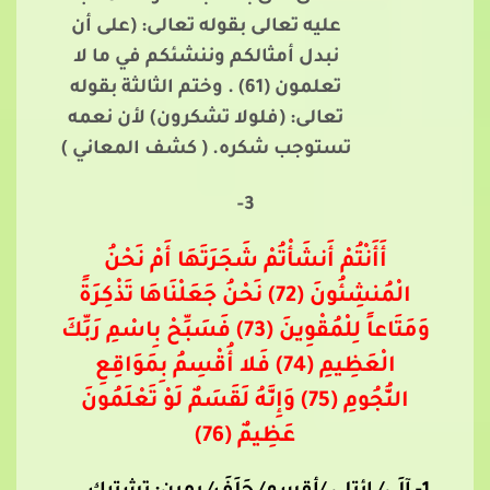
عليه تعالى بقوله تعالى: (على أن
نبدل أمثالكم وننشئكم في ما لا
تعلمون (61) . وختم الثالثة بقوله
تعالى: (فلولا تشكرون) لأن نعمه
تستوجب شكره. ( كشف المعاني )
3-
أَأَنْتُمْ أَنشَأْتُمْ شَجَرَتَهَا أَمْ نَحْنُ
الْمُنشِئُونَ (72) نَحْنُ جَعَلْنَاهَا تَذْكِرَةً
وَمَتَاعاً لِلْمُقْوِينَ (73) فَسَبِّحْ بِاسْمِ رَبِّكَ
الْعَظِيمِ (74) فَلا أُقْسِمُ بِمَوَاقِعِ
النُّجُومِ (75) وَإِنَّهُ لَقَسَمٌ لَوْ تَعْلَمُونَ
عَظِيمٌ (76)