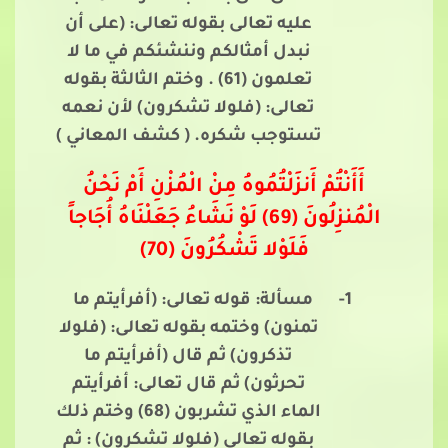
عليه تعالى بقوله تعالى: (على أن
نبدل أمثالكم وننشئكم في ما لا
تعلمون (61) . وختم الثالثة بقوله
تعالى: (فلولا تشكرون) لأن نعمه
تستوجب شكره. ( كشف المعاني )
أَأَنْتُمْ أَنزَلْتُمُوهُ مِنْ الْمُزْنِ أَمْ نَحْنُ
الْمُنزِلُونَ (69) لَوْ نَشَاءُ جَعَلْنَاهُ أُجَاجاً
فَلَوْلا تَشْكُرُونَ (70)
1-
مسألة: قوله تعالى: (أفرأيتم ما
تمنون) وختمه بقوله تعالى: (فلولا
تذكرون) ثم قال (أفرأيتم ما
تحرثون) ثم قال تعالى: أفرأيتم
الماء الذي تشربون (68) وختم ذلك
بقوله تعالى (فلولا تشكرون) : ثم