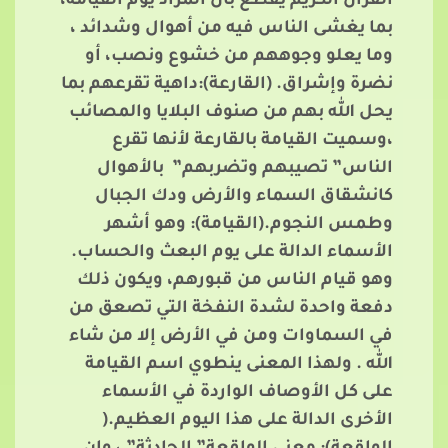
القرآن الكريم يقطع بأن المراد يوم القيامة،
بما يغشى الناس فيه من أهوال وشدائد ،
وما يعلو وجوههم من خشوع ونصب، أو
نضرة وإشراق. (القارعة):داهية تقرعهم بما
يحل الله بهم من صنوف البلايا والمصائب
،وسميت القيامة بالقارعة لأنها تقرع
الناس” تصيبهم وتضربهم” بالأهوال
كانشقاق السماء والأرض ودك الجبال
وطمس النجوم.(القيامة): وهو أشهر
الأسماء الدالة على يوم البعث والحساب.
وهو قيام الناس من قبورهم، ويكون ذلك
دفعة واحدة لشدة النفخة التي تصعق من
في السماوات ومن في الأرض إلا من شاء
الله . ولهذا المعنى ينطوي اسم القيامة
على كل الأوصاف الواردة في الأسماء
الأخرى الدالة على هذا اليوم العظيم.(