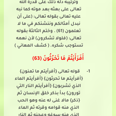
وترتيبه دله ذلك على قدرة الله
تعالى على بعثه بعد موته كما نبه
عليه تعالى بقوله تعالى: (على أن
نبدل أمثالكم وننشئكم في ما لا
تعلمون (61) . وختم الثالثة بقوله
تعالى: (فلولا تشكرون) لأن نعمه
تستوجب شكره. ( كشف المعاني )
أَفَرَأَيْتُمْ مَا تَحْرُثُونَ (63)
1-
قوله تعالى {أفرأيتم ما تمنون}
{أفرأيتم ما تحرثون} {أفرأيتم الماء
الذي تشربون} {أفرأيتم النار التي
تورون} بدأ بذكر خلق الإنسان ثم
{ذكر} مالا غنى له عنه وهو الحب
الذي منه قوامه وقرته ثم الماء
الذي منه سوغه وعجنه ثم النار