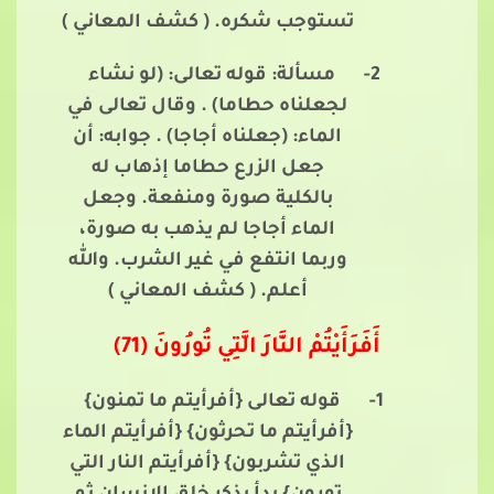
تستوجب شكره. ( كشف المعاني )
2-
مسألة: قوله تعالى: (لو نشاء
لجعلناه حطاما) . وقال تعالى في
الماء: (جعلناه أجاجا) . جوابه: أن
جعل الزرع حطاما إذهاب له
بالكلية صورة ومنفعة. وجعل
الماء أجاجا لم يذهب به صورة،
وربما انتفع في غير الشرب. والله
أعلم. ( كشف المعاني )
أَفَرَأَيْتُمْ النَّارَ الَّتِي تُورُونَ (71)
1-
قوله تعالى {أفرأيتم ما تمنون}
{أفرأيتم ما تحرثون} {أفرأيتم الماء
الذي تشربون} {أفرأيتم النار التي