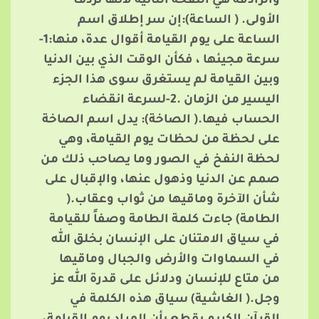
والرادفة هي النفخة الثانية لأنها تردف
الأولى. ( الساعة):إن سر إطلاق اسم
الساعة على يوم القيامة أقوال عدة، منها:1-
سرعة مجيئها ، فكأن الوقت الذي بين الدنيا
وبين القيامة لم يستغرق سوى هذا الجزء
اليسير من الزمان .2-لسرعة انقضاء
الحساب فيها.( الصاخة): يدل اسم الصاخة
على لحظة من لحظات يوم القيامة، وهي
لحظة النفخ في الصور وما يصاحب ذلك من
صمم عن الدنيا وذهول عنها، والإقبال على
شأن الآخرة وماقيها من ثواب وعقاب.(
الطامة) جاءت كلمة الطامة وصفاً للقيامة
في سياق الامتنان على الإنسان بخلق الله
في السماوات والأرض والجبال وماقيها
من متاع للإنسان ودلائل على قدرة الله عز
وجل.( الغاشية) سياق هذه الكلمة في