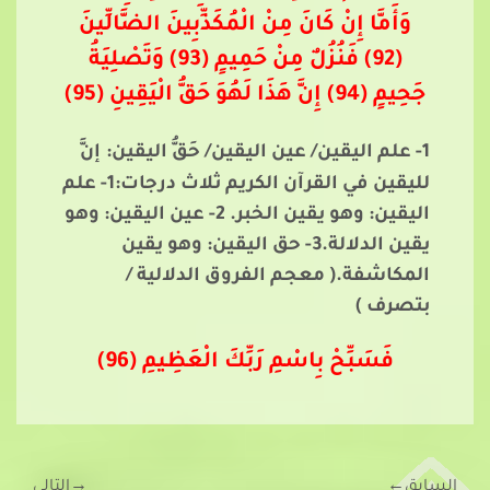
وَأَمَّا إِنْ كَانَ مِنْ الْمُكَذِّبِينَ الضَّالِّينَ
(92) فَنُزُلٌ مِنْ حَمِيمٍ (93) وَتَصْلِيَةُ
جَحِيمٍ (94) إِنَّ هَذَا لَهُوَ حَقُّ الْيَقِينِ (95)
1- علم اليقين/ عين اليقين/ حَقُّ اليقين:
إنَّ
لليقين في القرآن الكريم ثلاث درجات:1- علم
اليقين: وهو يقين الخبر. 2- عين اليقين: وهو
يقين الدلالة.3- حق اليقين: وهو يقين
المكاشفة.( معجم الفروق الدلالية /
بتصرف )
فَسَبِّحْ بِاسْمِ رَبِّكَ الْعَظِيمِ (96)
السابق
←
→
التالي