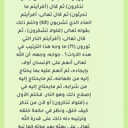
تذكرون) ثم قال (أفرأيتم ما
تحرثون) ثم قال تعالى: أفرأيتم
الماء الذي تشربون (68) وختم ذلك
بقوله تعالى (فلولا تشكرون) : ثم
قال تعالى: (أفرأيتم النار التي
تورون (71) ما وجه هذا الترتيب في
هذه الآيات؟ . جوابه: وجهه: أن الله
تعالى أنعم على الإنسان أولا،
بإيجاده، ثم أنعم عليه بما يحتاج
إليه من طعامه، ثم مايحتاج إليه
من شرابه، ثم مايحتاج إليه في
إصلاح ذلك وهو النار. فختم الأول
بـ (فلولا تذكرون) أو لأن من تذكر
كيف خلق، ونظر في حكمة خلقه
وترتيبه دله ذلك على قدرة الله
تعالى على بعثه بعد موته كما نبه