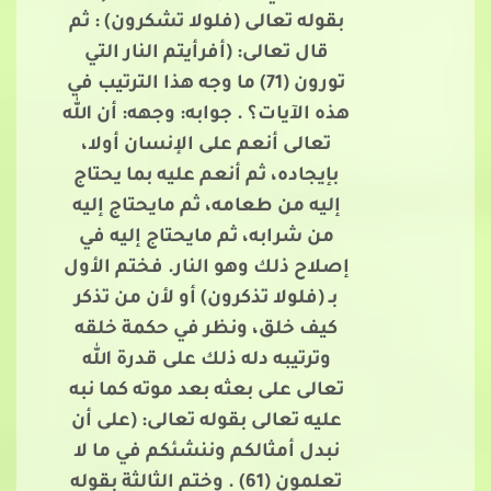
بقوله تعالى (فلولا تشكرون) : ثم
قال تعالى: (أفرأيتم النار التي
تورون (71) ما وجه هذا الترتيب في
هذه الآيات؟ . جوابه: وجهه: أن الله
تعالى أنعم على الإنسان أولا،
بإيجاده، ثم أنعم عليه بما يحتاج
إليه من طعامه، ثم مايحتاج إليه
من شرابه، ثم مايحتاج إليه في
إصلاح ذلك وهو النار. فختم الأول
بـ (فلولا تذكرون) أو لأن من تذكر
كيف خلق، ونظر في حكمة خلقه
وترتيبه دله ذلك على قدرة الله
تعالى على بعثه بعد موته كما نبه
عليه تعالى بقوله تعالى: (على أن
نبدل أمثالكم وننشئكم في ما لا
تعلمون (61) . وختم الثالثة بقوله