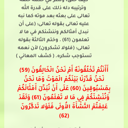
كيف خلق، ونظر في حكمة خلقه
وترتيبه دله ذلك على قدرة الله
تعالى على بعثه بعد موته كما نبه
عليه تعالى بقوله تعالى: (على أن
نبدل أمثالكم وننشئكم في ما لا
تعلمون (61) . وختم الثالثة بقوله
تعالى: (فلولا تشكرون) لأن نعمه
تستوجب شكره. ( كشف المعاني )
أَأَنْتُمْ تَخْلُقُونَهُ أَمْ نَحْنُ الْخَالِقُونَ (59)
نَحْنُ قَدَّرْنَا بَيْنَكُمْ الْمَوْتَ وَمَا نَحْنُ
بِمَسْبُوقِينَ (60) عَلَى أَنْ نُبَدِّلَ أَمْثَالَكُمْ
وَنُنْشِئَكُمْ فِي مَا لا تَعْلَمُونَ (61) وَلَقَدْ
عَلِمْتُمْ النَّشْأَةَ الأُولَى فَلَوْلا تَذكَّرُونَ
(62)