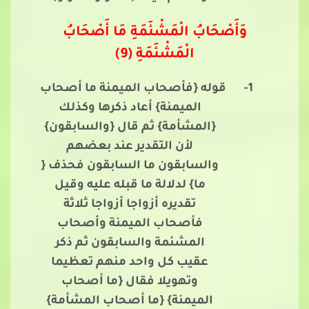
وَأَصْحَابُ الْمَشْئَمَةِ مَا أَصْحَابُ
الْمَشْئَمَةِ (9)
1-
قوله {فأصحاب الميمنة ما أصحاب
الميمنة} أعاد ذكرها وكذلك
{المشأمة} ثم قال {والسابقون}
لأن التقدير عند بعضهم
والسابقون ما السابقون فحذف {
ما} لدلالة ما قبله عليه وقيل
تقديره أزواجا أزواجا ثلاثة
فأصحاب الميمنة وأصحاب
المشئمة والسابقون ثم ذكر
عقيب كل واحد منهم تعظيما
وتهويلا فقال {ما أصحاب
الميمنة} {ما أصحاب المشأمة}