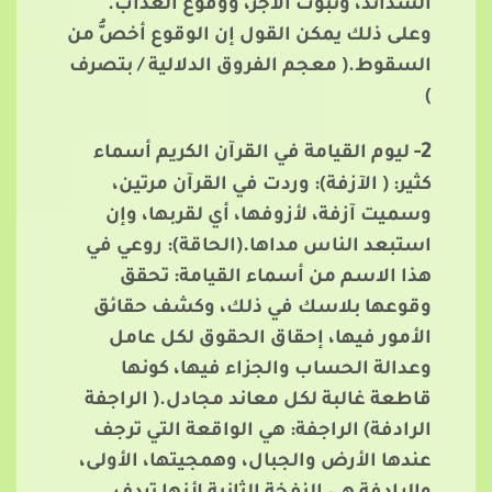
الشدائد، وثبوت الأجر، ووقوع العذاب.
وعلى ذلك يمكن القول إن الوقوع أخصُّ من
السقوط.( معجم الفروق الدلالية / بتصرف
)
2-
ليوم القيامة في القرآن الكريم أسماء
كثير: ( الآزفة): وردت في القرآن مرتين،
وسميت آزفة، لأزوفها، أي لقربها، وإن
استبعد الناس مداها.(الحاقة): روعي في
هذا الاسم من أسماء القيامة: تحقق
وقوعها بلاسك في ذلك، وكشف حقائق
الأمور فيها، إحقاق الحقوق لكل عامل
وعدالة الحساب والجزاء فيها، كونها
قاطعة غالبة لكل معاند مجادل.( الراجفة
الرادفة) الراجفة: هي الواقعة التي ترجف
عندها الأرض والجبال، وهمجيتها، الأولى،