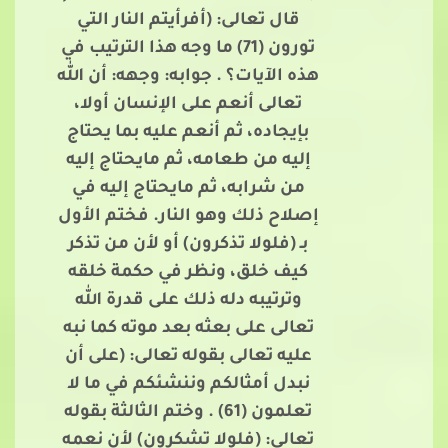
قال تعالى: (أفرأيتم النار التي
تورون (71) ما وجه هذا الترتيب في
هذه الآيات؟ . جوابه: وجهه: أن الله
تعالى أنعم على الإنسان أولا،
بإيجاده، ثم أنعم عليه بما يحتاج
إليه من طعامه، ثم مايحتاج إليه
من شرابه، ثم مايحتاج إليه في
إصلاح ذلك وهو النار. فختم الأول
بـ (فلولا تذكرون) أو لأن من تذكر
كيف خلق، ونظر في حكمة خلقه
وترتيبه دله ذلك على قدرة الله
تعالى على بعثه بعد موته كما نبه
عليه تعالى بقوله تعالى: (على أن
نبدل أمثالكم وننشئكم في ما لا
تعلمون (61) . وختم الثالثة بقوله
تعالى: (فلولا تشكرون) لأن نعمه