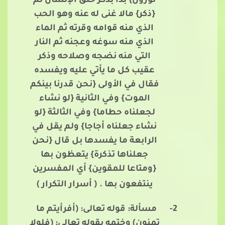
تورون} بدأ بذكر خلق الإنسان ثم
{ذكر} مالا غنى له عنه وهو الحب
الذي منه قوامه وقرته ثم الماء
الذي منه سوغه وعجنه ثم النار
التي منه نضجه وصلاحه وذكر
عقيب كل ما يأتي عليه ويفسده
فقال في الأولى {نحن قدرنا بينكم
الموت} وفي الثانية {لو نشاء
لجعلناه حطاما} وفي الثالثة {لو
نشاء جعلناه أجاجا} ولم يقل في
الرابعة ما يفسدها بل قال {نحن
جعلناها تذكرة} يتعظون بها
{ومتاعا للمقوين} أي المفسرين
ينتفعون بها .
( أسرار التكرار )
2-
مسألة: قوله تعالى: (أفرأيتم ما
تمنون) وختمه بقوله تعالى: (فلولا