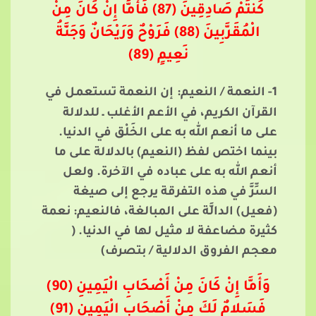
كُنتُمْ صَادِقِينَ (87) فَأَمَّا إِنْ كَانَ مِنْ
الْمُقَرَّبِينَ (88) فَرَوْحٌ وَرَيْحَانٌ وَجَنَّةُ
نَعِيمٍ (89)
1- النعمة / النعيم:
إن النعمة تستعمل في
القرآن الكريم، في الأعم الأغلب ـ للدلالة
على ما أنعم الله به على الخَلْق في الدنيا.
بينما اختص لفظ (النعيم) بالدلالة على ما
أنعم الله به على عباده في الآخرة. ولعل
السِّرَّ في هذه التفرقة يرجع إلى صيغة
(فعيل) الدالَّة على المبالغة، فالنعيم: نعمة
كثيرة مضاعفة لا مثيل لها في الدنيا. (
معجم الفروق الدلالية / بتصرف)
وَأَمَّا إِنْ كَانَ مِنْ أَصْحَابِ الْيَمِينِ (90)
فَسَلامٌ لَكَ مِنْ أَصْحَابِ الْيَمِينِ (91)