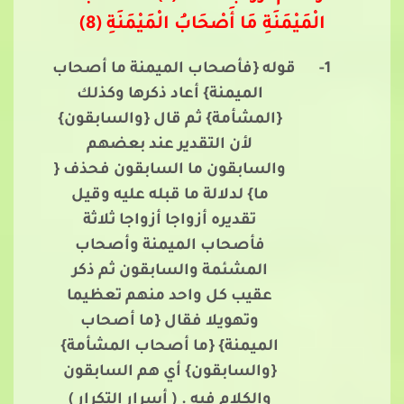
الْمَيْمَنَةِ مَا أَصْحَابُ الْمَيْمَنَةِ (8)
1-
قوله {فأصحاب الميمنة ما أصحاب
الميمنة} أعاد ذكرها وكذلك
{المشأمة} ثم قال {والسابقون}
لأن التقدير عند بعضهم
والسابقون ما السابقون فحذف {
ما} لدلالة ما قبله عليه وقيل
تقديره أزواجا أزواجا ثلاثة
فأصحاب الميمنة وأصحاب
المشئمة والسابقون ثم ذكر
عقيب كل واحد منهم تعظيما
وتهويلا فقال {ما أصحاب
الميمنة} {ما أصحاب المشأمة}
{والسابقون} أي هم السابقون
والكلام فيه .
( أسرار التكرار )