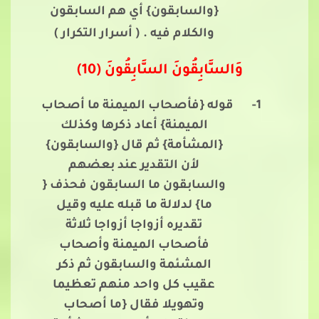
{والسابقون} أي هم السابقون
والكلام فيه .
( أسرار التكرار )
وَالسَّابِقُونَ السَّابِقُونَ (10)
1-
قوله {فأصحاب الميمنة ما أصحاب
الميمنة} أعاد ذكرها وكذلك
{المشأمة} ثم قال {والسابقون}
لأن التقدير عند بعضهم
والسابقون ما السابقون فحذف {
ما} لدلالة ما قبله عليه وقيل
تقديره أزواجا أزواجا ثلاثة
فأصحاب الميمنة وأصحاب
المشئمة والسابقون ثم ذكر
عقيب كل واحد منهم تعظيما
وتهويلا فقال {ما أصحاب