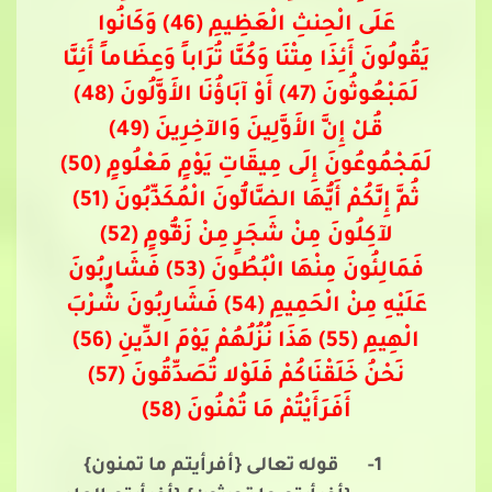
عَلَى الْحِنثِ الْعَظِيمِ (46) وَكَانُوا
يَقُولُونَ أَئِذَا مِتْنَا وَكُنَّا تُرَاباً وَعِظَاماً أَئِنَّا
لَمَبْعُوثُونَ (47) أَوْ آبَاؤُنَا الأَوَّلُونَ (48)
قُلْ إِنَّ الأَوَّلِينَ وَالآخِرِينَ (49)
لَمَجْمُوعُونَ إِلَى مِيقَاتِ يَوْمٍ مَعْلُومٍ (50)
ثُمَّ إِنَّكُمْ أَيُّهَا الضَّالُّونَ الْمُكَذِّبُونَ (51)
لآكِلُونَ مِنْ شَجَرٍ مِنْ زَقُّومٍ (52)
فَمَالِئُونَ مِنْهَا الْبُطُونَ (53) فَشَارِبُونَ
عَلَيْهِ مِنْ الْحَمِيمِ (54) فَشَارِبُونَ شُرْبَ
الْهِيمِ (55) هَذَا نُزُلُهُمْ يَوْمَ الدِّينِ (56)
نَحْنُ خَلَقْنَاكُمْ فَلَوْلا تُصَدِّقُونَ (57)
أَفَرَأَيْتُمْ مَا تُمْنُونَ (58)
1-
قوله تعالى {أفرأيتم ما تمنون}