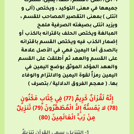
1- آلَى/ ائتلى /أقسم/ حَلَفَ/ يمين:
تشترك
جميعها في معنى التوكيد ، ويختص (آلى و
ائتلى ) بمعنى التقصير المصاحب للقسم ،
ويزيد ائتلى بصيغته الصرفية ملمح
المبالغة ويختص الحلف باقترانه بالكذب أو
إضمار الكذب فيه ويختص القسم باقترانه
بالصدق أما اليمين فهي في الأصل علامة
على القسم والعهد ثم أطلقت على القسم
والعهد المؤكد الموثق بوضع اليمين في
اليمين رمزاً لقوة اليمين والالتزام والوفاء
بها. ( معجم الفروق الدلالية / بتصرف )
إِنَّهُ لَقُرْآنٌ كَرِيمٌ (77) فِي كِتَابٍ مَكْنُونٍ
(78) لا يَمَسُّهُ إِلاَّ الْمُطَهَّرُونَ (79) تَنزِيلٌ
مِنْ رَبِّ الْعَالَمِينَ (80)
1- التنزيل: سمي القرآن تنزيلاً