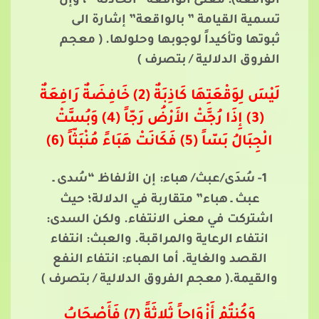
الواقعة): معنى الواقعة” الحادثة” ، وإن
تسمية القيامة ” بالواقعة” إشارة الى
ثبوتها وتأكيداً لوجوبها وحلولها. ( معجم
الفروق الدلالية / بتصرف )
لَيْسَ لِوَقْعَتِهَا كَاذِبَةٌ (2) خَافِضَةٌ رَافِعَةٌ
(3) إِذَا رُجَّتْ الأَرْضُ رَجّاً (4) وَبُسَّتْ
الْجِبَالُ بَسّاً (5) فَكَانَتْ هَبَاءً مُنْبَثّاً (6)
1- سُدَى/عبث/ هباء:
إن الألفاظ “سُدى ـ
عبث ـ هباء” متقاربة في الدلالة؛ حيث
اشتركت في معنى الانتفاء. ولكن السدى:
انتفاء الرعاية والمراقبة. والعبث: انتفاء
القصد والغاية. أما الهباء: انتفاء النفع
والقيمة.( معجم الفروق الدلالية / بتصرف )
وَكُنتُمْ أَزْوَاجاً ثَلاثَةً (7) فَأَصْحَابُ