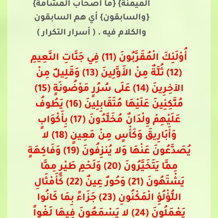
الميمنة} {ما أصحاب المشأمة}
{والسابقون} أي هم السابقون
والكلام فيه .
( أسرار التكرار )
أُوْلَئِكَ الْمُقَرَّبُونَ (11) فِي جَنَّاتِ النَّعِيمِ
(12) ثُلَّةٌ مِنْ الأَوَّلِينَ (13) وَقَلِيلٌ مِنْ
الآخِرِينَ (14) عَلَى سُرُرٍ مَوْضُونَةٍ (15)
مُتَّكِئِينَ عَلَيْهَا مُتَقَابِلِينَ (16) يَطُوفُ
عَلَيْهِمْ وِلْدَانٌ مُخَلَّدُونَ (17) بِأَكْوَابٍ
وَأَبَارِيقَ وَكَأْسٍ مِنْ مَعِينٍ (18) لا
يُصَدَّعُونَ عَنْهَا وَلا يُنزِفُونَ (19) وَفَاكِهَةٍ
مِمَّا يَتَخَيَّرُونَ (20) وَلَحْمِ طَيْرٍ مِمَّا
يَشْتَهُونَ (21) وَحُورٌ عِينٌ (22) كَأَمْثَالِ
اللُّؤْلُؤِ الْمَكْنُونِ (23) جَزَاءً بِمَا كَانُوا
يَعْمَلُونَ (24) لا يَسْمَعُونَ فِيهَا لَغْواً