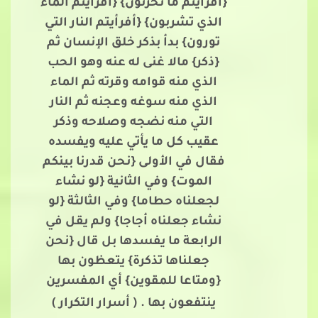
{أفرأيتم ما تحرثون} {أفرأيتم الماء
الذي تشربون} {أفرأيتم النار التي
تورون} بدأ بذكر خلق الإنسان ثم
{ذكر} مالا غنى له عنه وهو الحب
الذي منه قوامه وقرته ثم الماء
الذي منه سوغه وعجنه ثم النار
التي منه نضجه وصلاحه وذكر
عقيب كل ما يأتي عليه ويفسده
فقال في الأولى {نحن قدرنا بينكم
الموت} وفي الثانية {لو نشاء
لجعلناه حطاما} وفي الثالثة {لو
نشاء جعلناه أجاجا} ولم يقل في
الرابعة ما يفسدها بل قال {نحن
جعلناها تذكرة} يتعظون بها
{ومتاعا للمقوين} أي المفسرين
ينتفعون بها .
( أسرار التكرار )