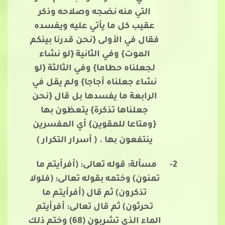
التي منه نضجه وصلاحه وذكر
عقيب كل ما يأتي عليه ويفسده
فقال في الأولى {نحن قدرنا بينكم
الموت} وفي الثانية {لو نشاء
لجعلناه حطاما} وفي الثالثة {لو
نشاء جعلناه أجاجا} ولم يقل في
الرابعة ما يفسدها بل قال {نحن
جعلناها تذكرة} يتعظون بها
{ومتاعا للمقوين} أي المفسرين
ينتفعون بها .
( أسرار التكرار )
2-
مسألة: قوله تعالى: (أفرأيتم ما
تمنون) وختمه بقوله تعالى: (فلولا
تذكرون) ثم قال (أفرأيتم ما
تحرثون) ثم قال تعالى: أفرأيتم
الماء الذي تشربون (68) وختم ذلك