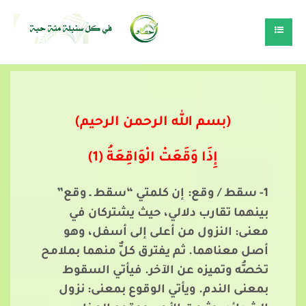
(بسم
الله
الرحمن
الرحيم)
إِذَا وَقَعَتْ الْوَاقِعَةُ (1)
1- سقط / وقع:
إن كلمتي “سقط ـ وقع”
بينهما تقارب دلالي، حيث يشتركان في
معنى: النزول من أعلى إلى أسفل، وهو
أصل معناهما. ثم يفترق كلٌّ منهما بملامح
تخصُّه وتميزه عن الآخر. فيأتي السقوط
بمعنى الندم. ويأتي الوقوع بمعنى: نزول