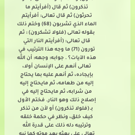
تذكرون) ثم قال (أفرأيتم ما
تحرثون) ثم قال تعالى: أفرأيتم
الماء الذي تشربون (68) وختم ذلك
بقوله تعالى (فلولا تشكرون) : ثم
قال تعالى: (أفرأيتم النار التي
تورون (71) ما وجه هذا الترتيب في
هذه الآيات؟ . جوابه: وجهه: أن الله
تعالى أنعم على الإنسان أولا،
بإيجاده، ثم أنعم عليه بما يحتاج
إليه من طعامه، ثم مايحتاج إليه
من شرابه، ثم مايحتاج إليه في
إصلاح ذلك وهو النار. فختم الأول
بـ (فلولا تذكرون) أو لأن من تذكر
كيف خلق، ونظر في حكمة خلقه
وترتيبه دله ذلك على قدرة الله
تعالى على بعثه بعد موته كما نبه