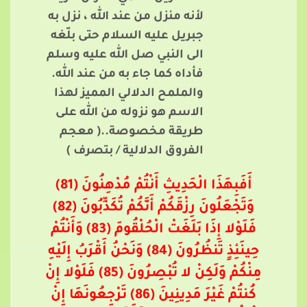
لأنه منزل من عند الله ، نزل به
جبريل عليه السلام حتى بلّغه
الى النبي صل الله عليه وسلم
فأداه كما جاء به من عند الله.
والملمح الدلالي المميز لهذا
الاسم هو نزوله من الله على
طريقة مخصوصة..( معجم
الفروق الدلالية / بتصرف )
أَفَبِهَذَا الْحَدِيثِ أَنْتُمْ مُدْهِنُونَ (81)
وَتَجْعَلُونَ رِزْقَكُمْ أَنَّكُمْ تُكَذِّبُونَ (82)
فَلَوْلا إِذَا بَلَغَتْ الْحُلْقُومَ (83) وَأَنْتُمْ
حِينَئِذٍ تَنظُرُونَ (84) وَنَحْنُ أَقْرَبُ إِلَيْهِ
مِنْكُمْ وَلَكِنْ لا تُبْصِرُونَ (85) فَلَوْلا إِنْ
كُنتُمْ غَيْرَ مَدِينِينَ (86) تَرْجِعُونَهَا إِنْ