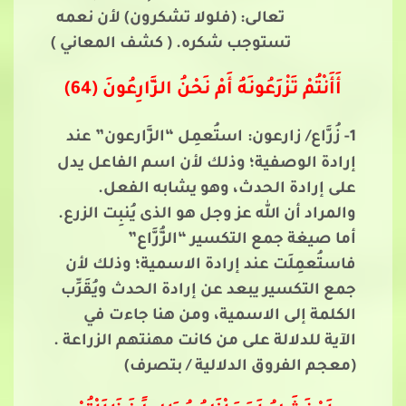
تعالى: (فلولا تشكرون) لأن نعمه
تستوجب شكره. ( كشف المعاني )
أَأَنْتُمْ تَزْرَعُونَهُ أَمْ نَحْنُ الزَّارِعُونَ (64)
1- زُرَّاع/ زارعون:
استُعمِل “الزَّارعون” عند
إرادة الوصفية؛ وذلك لأن اسم الفاعل يدل
على إرادة الحدث، وهو يشابه الفعل.
والمراد أن الله عز وجل هو الذى يُنبِت الزرع.
أما صيغة جمع التكسير “الزُّرَّاع”
فاستُعمِلَت عند إرادة الاسمية؛ وذلك لأن
جمع التكسير يبعد عن إرادة الحدث ويُقَرِّب
الكلمة إلى الاسمية، ومن هنا جاءت في
الآية للدلالة على من كانت مهنتهم الزراعة .
(معجم الفروق الدلالية / بتصرف)