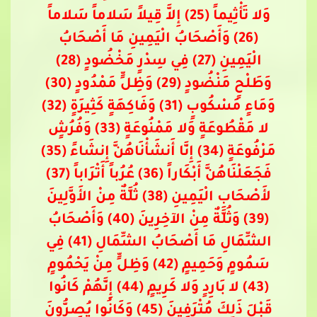
وَلا تَأْثِيماً (25) إِلاَّ قِيلاً سَلاماً سَلاماً
(26) وَأَصْحَابُ الْيَمِينِ مَا أَصْحَابُ
الْيَمِينِ (27) فِي سِدْرٍ مَخْضُودٍ (28)
وَطَلْحٍ مَنْضُودٍ (29) وَظِلٍّ مَمْدُودٍ (30)
وَمَاءٍ مَسْكُوبٍ (31) وَفَاكِهَةٍ كَثِيرَةٍ (32)
لا مَقْطُوعَةٍ وَلا مَمْنُوعَةٍ (33) وَفُرُشٍ
مَرْفُوعَةٍ (34) إِنَّا أَنشَأْنَاهُنَّ إِنشَاءً (35)
فَجَعَلْنَاهُنَّ أَبْكَاراً (36) عُرُباً أَتْرَاباً (37)
لأَصْحَابِ الْيَمِينِ (38) ثُلَّةٌ مِنْ الأَوَّلِينَ
(39) وَثُلَّةٌ مِنْ الآخِرِينَ (40) وَأَصْحَابُ
الشِّمَالِ مَا أَصْحَابُ الشِّمَالِ (41) فِي
سَمُومٍ وَحَمِيمٍ (42) وَظِلٍّ مِنْ يَحْمُومٍ
(43) لا بَارِدٍ وَلا كَرِيمٍ (44) إِنَّهُمْ كَانُوا
قَبْلَ ذَلِكَ مُتْرَفِينَ (45) وَكَانُوا يُصِرُّونَ