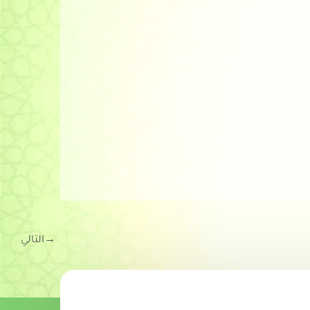
→
التالي