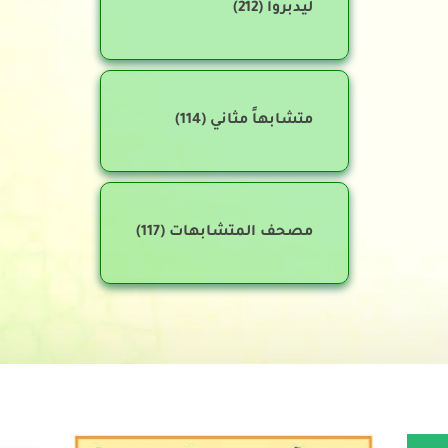
ليدبروا
(212)
متشابهاً مثاني
(114)
مصحف المتشابهات
(117)