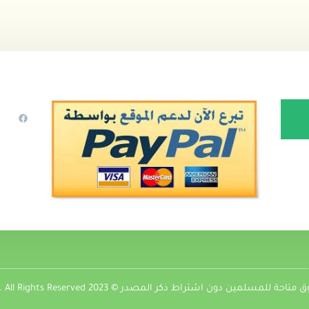
 للمسلمين دون اشتراط ذكر المصدر © 2023 7a9ad.com. All Rights Reserved