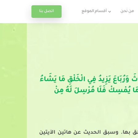
اتصل بنا
من نحن
أقسام الموقع
اثَ وَرُبَاعَ يَزِيدُ فِي الْخَلْقِ مَا يَشَاءُ
ُمْسِكَ لَهَا وَمَا يُمْسِكْ فَلَا مُرْسِلَ لَهُ مِنْ
علق بها. وسبق الحديث عن هاتين الآيتين