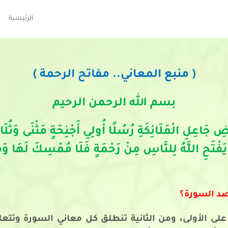
الرئيسية
( منبع المعاني.. مفاتح الرحمة )
بسم الله الرحمن الرحيم
ْضِ جَاعِلِ الْمَلَائِكَةِ رُسُلًا أُولِي أَجْنِحَةٍ مَثْنَى وَثُلَ
لَّهَ عَلَى كُلِّ شَيْءٍ قَدِيرٌ (1) مَا يَفْتَحِ اللَّهُ لِلنَّاسِ مِنْ رَحْمَةٍ فَلَا م
صد السورة؟
ة على الأولى، ومن الثانية تنطلق كل معاني السورة وتت