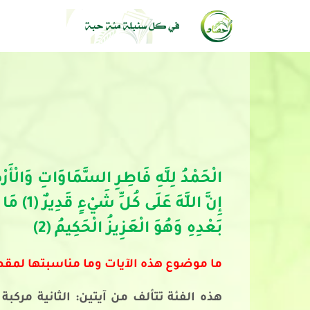
الْحَمْدُ لِلَّهِ فَاطِرِ السَّمَاوَاتِ وَالْأَر
إِنَّ ال
بَعْدِهِ وَهُوَ الْعَزِيزُ الْحَكِيمُ (2)
ما موضوع هذه الآيات وما مناسبتها لمق
هذه الفئة تتألف من آيتين: الثانية مركب