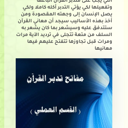
التي يجب على متدبر القرآن اتباعها
وتفعيلها لكي يؤتي التدبر أكله كاملا ولكي
يصل الإنسان إلى وجهته المقصودة ومن
أخذ بهذه الأساليب سيجد أن معاني القرآن
ستتدفق عليه وسيشعر بما كان يشعر به
السلف من متعة تتجلى في ترديد الآية مرات
ومرات قبل تجاوزها تتفتح عليهم فيها
معانيها