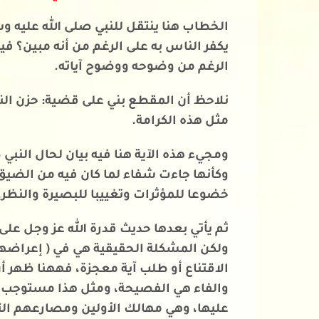
الخطاب هنا ينتقل للنبي صلى الله عليه و
يكفر الناس به على الرغم من أنه مبين؟ ف
الرغم من وضوحه ووضوح آياته.
نلاحظ أن المقطع بني على قضية: حزن النبي
مثل هذه الكرامة.
ومجيء هذه الآية هنا فيه بيان لحال النبي
وكأنها جاءت شفاء لما كان فيه من الضيق 
خضوعا للمؤثرات وتغييبا للبصيرة والنظر.
ثم يأتي بعدها حديث قدرة الله عز وجل على
ولكن المشكلة الحقيقية هي في ( إعراضهم )
الاقتناع أو طلب آية معجزة، فههنا ظهر أ
والفاء هي الفصيحة، ومثل هذا مستوجب للعذ
عليها، وهي مهالك الأولين ومصارعهم التي