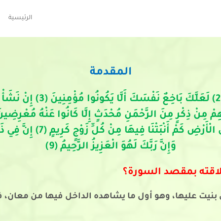
الرئيسية
المقدمة
طسم (1) تِلْكَ آَيَاتُ الْكِتَابِ ال
وَإِنَّ رَبَّكَ لَهُوَ الْعَزِيزُ الرَّحِيمُ (9)
اقته بمقصد السورة؟
يت عليها، وهو أول ما يشاهده الداخل فيها من معان، فيجب