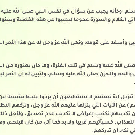
سلم، وكأنه يجيب عن سؤال في نفس النبي صلى الله عليه و
ياتي الكلام والسورة عموما ليجيبوا عن هذه القضية ويبين
 وأسفه على قومه، ونهي الله عز وجل له عن هذا الأمر الذ
 صلى الله عليه وسلم في تلك الفترة، وما كان يعتوره من ال
والهم والحزن صلى الله عليه وسلم، ولتبين له أن الأمر ل
 تنزيل آية تبهتهم لا يستطيعون أن يردوا عليها بشبهة من 
 عن الآيات التي ينزلها عليهم الله عز وجل، وتركهم النظر
ن تكذيبهم تكذيب إعراض لا تكذيب عدم تصديق، ولأجل ذلك 
اب، فسيأتيهم قريبا ولا بد كما أتى من كان قبلهم، وهذا 
 تكاد أن تدركهم.