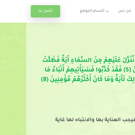
اتصل بنا
من نحن
أقسام الموقع
ْمُبِينِ (2) لَعَلَّكَ بَاخِعٌ نَفْسَكَ أَلَّا يَكُونُوا مُؤْمِنِينَ (3) إِنْ نَشَأْ نُنَزِّلْ عَلَيْهِمْ مِنَ السَّمَاءِ آَيَةً فَظَلَّتْ
أَعْنَاقُهُمْ لَهَا خَاضِعِينَ (4) وَمَا يَأْتِيهِمْ مِنْ ذِكْرٍ مِنَ الرَّحْمَنِ مُحْدَثٍ إِلَّا كَانُوا عَنْهُ مُعْرِضِينَ (5) فَقَدْ كَذَّبُوا فَسَيَأْتِيهِمْ أَنْبَاءُ مَا
كَانُوا بِهِ يَسْتَهْزِءُونَ (6) أَوَلَمْ يَرَوْا إِلَى الْأَرْضِ كَمْ أَنْبَتْنَا فِيهَا مِنْ كُلِّ زَوْجٍ كَرِيمٍ (7) إِنَّ فِي ذَلِكَ لَآَيَةً وَمَا كَانَ أَكْثَرُهُمْ مُؤْمِنِينَ (8)
 العناية بها والانتباه لها غاية