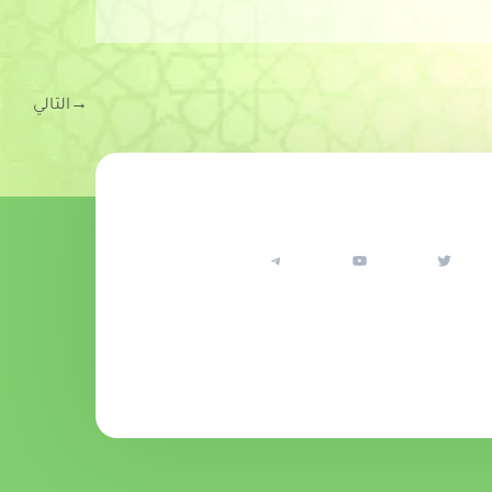
→
التالي