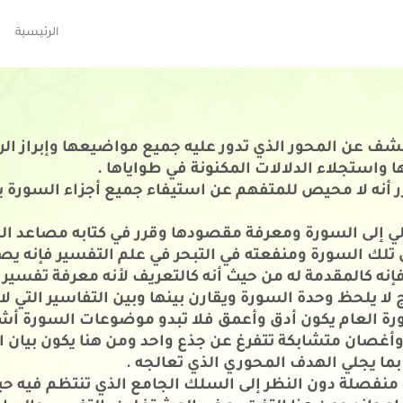
الرئيسية
ف عن المحور الذي تدور عليه جميع مواضيعها وإبراز الرو
 واستجلاء الدلالات المكنونة في طواياها .
ر أنه لا محيص للمتفهم عن استيفاء
جميع أجزاء السورة با
ي إلى السورة ومعرفة مقصودها وقرر في كتابه مصاعد الن
 تلك السورة ومنفعته في التبحر في علم التفسير فإنه يص
إنه كالمقدمة له من حيث أنه كالتعريف لأنه معرفة تفسير 
ا يلحظ وحدة السورة ويقارن بينها وبين التفاسير التي لاح
 العام يكون أدق وأعمق فلا تبدو موضوعات السورة أشتاتا
أغصان متشابكة تتفرغ عن جذع واحد ومن هنا يكون بيان 
ا يجلي الهدف المحوري الذي تعالجه .
ا منفصلة دون النظر إلى السلك الجامع الذي تنتظم فيه ح