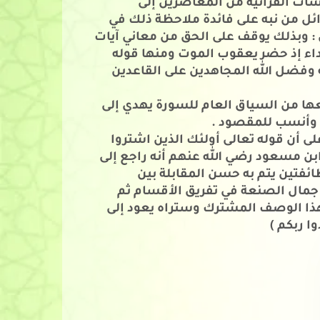
ات القرآنية من المعاصرين إلى
ئل من نبه على فائدة ملاحظة ذلك في
: وبذلك يوقف على الحق من معاني آيات
داء إذ حضر يعقوب الموت ومنها قوله
 وفضل الله المجاهدين على القاعدين
عها من السياق العام للسورة يهدي إلى
م وأنسب للمقصود .
 أن قوله تعالى أولئك الذين اشتروا
بن مسعود رضي الله عنهم أنه راجع إلى
ائفتين يتم به حسن المقابلة بين
تم جمال الصنعة في تفريق الأقسام ثم
هذا الوصف المشترك وستراه يعود إلى
وا ربكم )