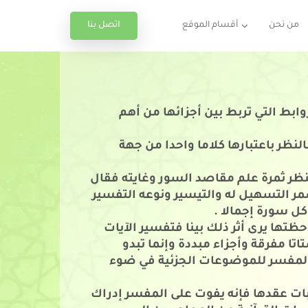
اتصل بنا
من نحن
أقسام الموقع
ابط التي تربط بين أجزائها من أهم
لنظر باعتبارها كلاما واحدا من جهة
ظر ثمرة علم مقاصد السور وغايته فقال
مر التسهيل له والتيسير ونوعه التفسير
كل سورة إجمالا .
ظتها يرى أثر ذلك بينا فتفسير الآيات
 مفرقة وأجزاء مبددة وإنما تبدو
المفسر للموضوعات الجزئية في ضوء
بات عقدها فإنه يفوت على المفسر إدراك