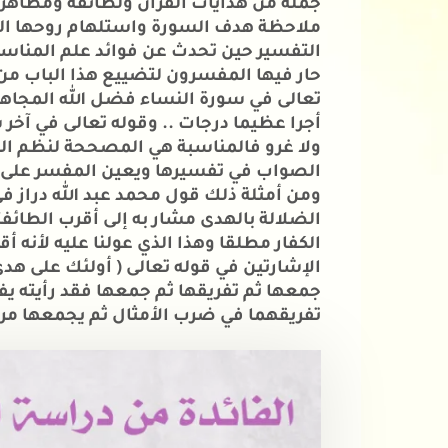
جملة من هدايات القرآن ولطائفه ومظاهر 
ملاحظة هدف السورة واستلهام روحها الخا
التفسير حين تحدث عن فوائد علم المناسب
حار فيها المفسرون لتضييع هذا الباب من 
تعالى في سورة النساء فضل الله المجاهد
أجرا عظيما درجات .. وقوله تعالى في آخر 
ولا غرو فالمناسبة هي المصححة لنظم الك
الصواب في تفسيرها ويعين المفسر على تر
ومن أمثلة ذلك قول محمد عبد الله دراز ف
الضلالة بالهدى مشار به إلى أقرب الطائف
الكفار مطلقا وهذا الذي عولنا عليه لأنه 
الإشارتين في قوله تعالى ( أولئك على هدى
جمعها ثم تفريقها ثم جمعها فقد رأيته ي
تفريقهما في ضرب الأمثال ثم يجمعها مرة أخ