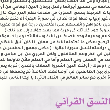
إعجازه ومن هنا التفت بعض المشتغلين بالتفسير والدراس
صة في تفسير أجزائها ولعل برهان الدين البقاعي من أوا
ات المرتبط بنسق السورة في مقدمة نظم الدرر حيث قال 
غير ارتياب منها قوله تعالى في سورة البقرة أم كنتم شه
ين بأمواهم وأنفسهم على القاعدين درجة مع قوله عقيبه
سورة هود فلا تك في مرية مما يعبد هؤلاء إلى غير ذلك )
لام ومعرفة وجه الصلة بين الآية وسابقاتها وإدراك موق
جيح بعض ما تحتمله الآية من معان إذا كان أليق بالنظ
ي دراسته لنسق سورة البقرة : ( مضى جمهور المفسرين على
تين في اذكر وهم المنافقون ولكن المروي عن ابن عباس وا
أقعد في المعنى وفي النظم وأما في النظم فلأن تناولها للط
 ) وقوله ( أولئك الذين اشتروا الضلالة بالهدى ) ثم به ي
فرق بين الطائفتين في أوصافهما الخاصة ثم يجمعها في 
رى مع سائر العالم في النداء الآتي ( يا أيها الناس اعبد