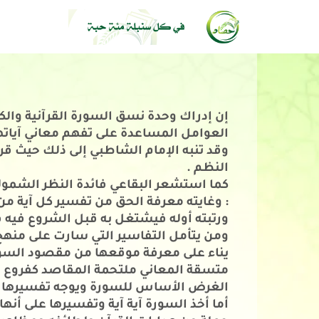
إن
إدراك وحدة نسق السورة القرآنية والكش
العوامل المساعدة على تفهم معاني آياتها
وقد تنبه الإمام الشاطبي إلى ذلك حيث قر
النظم .
كما استشعر البقاعي فائدة النظر الشمول
: وغايته معرفة الحق من تفسير كل آية من
ورتبته أوله فيشتغل به قبل الشروع فيه ف
ومن يتأمل التفاسير التي سارت على منهج ل
يناء على معرفة موقعها من مقصود السورة
متسقة المعاني ملتحمة المقاصد كفروع و
الغرض الأساس للسورة ويوجه تفسيرها بم
أما
أخذ السورة آية آية وتفسيرها على أنه