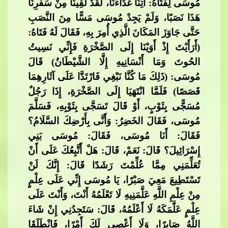
مُوسَى لِفَتَاهُ: آتِنَا غَدَاءَنَا، لَقَدْ لَقِينَا مِنْ سَفَرِنَا
هَذَا نَصَبًا، وَلَمْ يَجِدْ مُوسَى مَسًّا مِنَ النَّصَبِ
حَتَّى جَاوَزَ المَكَانَ الَّذِ
ي أُمِرَ بِهِ، فَقَالَ لَهُ فَتَاهُ:
(أَرَأَيْتَ إِذْ أَوَيْنَا إِلَى الصَّخْرَةِ فَإِنِّي نَسِيتُ
الحُوتَ وَمَا أَنْسَانِيهِ إِلَّا الشَّيْطَانُ) قَالَ
مُوسَى: (ذَلِكَ مَا كُنَّا نَبْغِي فَارْتَدَّا عَلَى آثَارِهِمَا
قَصَصًا) فَلَمَّا انْتَهَيَا إِلَى الص
َّخْرَةِ، إِذَا رَجُلٌ
مُسَجًّى بِثَوْبٍ، أَوْ قَالَ تَسَجَّى بِثَوْبِهِ، فَسَلَّمَ
مُوسَى، فَقَالَ ‌الخَضِرُ: وَأَنَّى بِأَرْضِكَ السَّلَامُ؟
فَقَالَ: أَنَا مُوسَى، فَقَالَ: مُوسَى بَنِي
إِسْرَائِيلَ؟ قَالَ: نَعَمْ، قَالَ: هَلْ أَتَّبِعُكَ عَلَى أَنْ
تُعَ
لِّمَنِي مِمَّا عُلِّمْتَ رَشَدًا قَالَ: إِنَّكَ لَنْ
تَسْتَطِيعَ مَعِيَ صَبْرًا، يَا مُوسَى إِنِّي عَلَى عِلْمٍ
مِنْ عِلْمِ اللَّهِ عَلَّمَنِيهِ لَا تَعْلَمُهُ أَنْتَ، وَأَنْتَ عَلَى
عِلْمٍ عَلَّمَكَهُ لَا أَعْلَمُهُ، قَالَ: سَتَجِدُنِي إِنْ شَاءَ
اللَّهُ
​​ صَابِرًا، وَلَا أَعْصِي لَكَ أَمْرًا، فَانْطَلَقَا