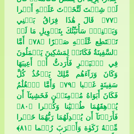
لَوۡ شِئۡتَ لَتَّخَذۡتَ عَلَيۡهِ أَجۡرا
﴿٧٧﴾ قَالَ هَٰذَا فِرَاقُ بَيۡنِي
وَبَيۡنِكَۚ سَأُنَبِّئُكَ بِتَأۡوِيلِ مَا لَمۡ
تَسۡتَطِع عَّلَيۡهِ صَبۡرًا ﴿٧٨﴾ أَمَّا
ٱلسَّفِينَةُ فَكَان
َتۡ لِمَسَٰكِينَ يَعۡمَلُونَ
فِي ٱلۡبَحۡرِ فَأَرَدتُّ أَنۡ أَعِيبَهَا
وَكَانَ وَرَآءَهُم مَّلِك
​​ يَأۡخُذُ كُلَّ
سَفِينَةٍ غَصۡبا ﴿٧٩﴾ وَأَمَّا ٱلۡغُلَٰمُ
فَكَانَ أَبَوَاهُ مُؤۡمِنَيۡنِ فَخَشِينَآ أَن
يُرۡهِقَهُمَا طُغۡيَٰنا وَكُفۡرا ﴿٨٠﴾
فَأَرَدۡنَآ أَن
​​ يُبۡدِلَهُمَا رَبُّهُمَا خَيۡرا
مِّنۡهُ زَكَوٰة وَأَقۡرَبَ رُحۡما ﴿٨١﴾