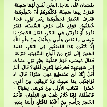
يَمْشِيَانِ عَلَى سَاحِلِ البَحْرِ، لَيْسَ لَهُمَا سَفِينَةٌ،
فَمَرَّتْ بِهِمَا سَفِينَةٌ، فَكَلَّمُوهُمْ أَنْ يَحْمِلُوهُمَا،
فَعُرِفَ ‌الخَضِرُ فَحَمَلُوهُمَا بِغَيْرِ نَوْلٍ، فَجَاءَ
عُصْفُورٌ، فَوَقَع
َ عَلَى حَرْفِ السَّفِينَةِ، فَنَقَرَ
نَقْرَةً أَوْ نَقْرَتَيْنِ فِي البَحْرِ، فَقَالَ ‌الخَضِرُ: يَا
مُوسَى مَا نَقَصَ عِلْمِي وَعِلْمُكَ مِنْ عِلْمِ اللَّهِ
إِلَّا كَنَقْرَةِ هَذَا العُصْفُورِ فِي البَحْرِ، فَعَمَدَ
‌الخَضِرُ إِلَى لَوْحٍ مِنْ أَلْوَاحِ​​
السَّفِينَةِ، فَنَزَعَهُ،
فَقَالَ مُوسَى: قَوْمٌ حَمَلُونَا بِغَيْرِ نَوْلٍ عَمَدْتَ
إِلَى سَفِينَتِهِمْ فَخَرَقْتَهَا لِتُغْرِقَ أَهْلَهَا؟ قَالَ: أَلَمْ
أَقُلْ إِنَّكَ لَنْ تَسْتَطِيعَ مَعِيَ صَبْرًا؟ قَالَ: لَا
تُؤَاخِذْنِي بِمَا نَسِيتُ وَلَا تُرْهِقْن
ِي مِنْ أَمْرِي
عُسْرًا - فَكَانَتِ الأُولَى مِنْ مُوسَى نِسْيَانًا -،
فَانْطَلَقَا، فَإِذَا غُلَامٌ يَلْعَبُ مَعَ الغِلْمَانِ، فَأَخَذَ
‌الخَضِرُ بِرَأْسِهِ مِنْ أَعْلَاهُ فَاقْتَلَعَ رَأْسَهُ بِيَدِهِ،