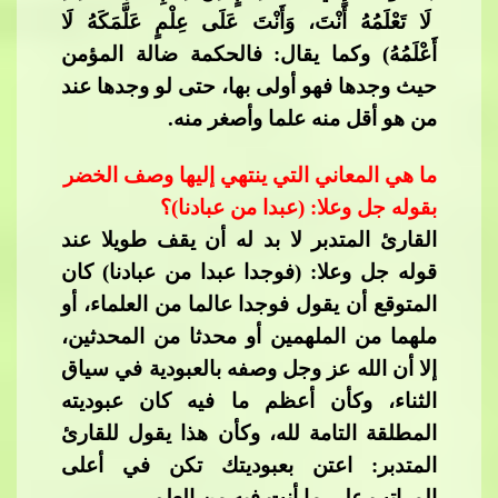
لَا تَعْلَمُهُ أَنْتَ، وَأَنْتَ عَلَى عِلْمٍ عَلَّمَكَهُ لَا
أَعْلَمُهُ) وكما يقال: فالحكمة ضالة المؤمن
حيث وجدها فهو أولى بها، حتى لو وجدها عند
من هو أقل منه علما وأصغر منه.​​
ما هي المعاني التي ينتهي إليها وصف الخضر
بقوله جل وعلا: (عبدا من عبادنا)؟
القارئ المتدبر لا بد له أن يقف طويلا عند
قوله جل وعلا: (فوجدا عبدا من عبادنا) كان
المتوقع أن يقول فوجدا عالما من العلماء، أو
ملهما من الملهمين أو محدثا من المحدثين،
إلا أن الله عز وجل وصفه بالعبودية في سياق
الثناء، وكأن أعظم ما فيه كان عبوديته
المطلقة التا
مة لله، وكأن هذا يقول للقارئ
المتدبر: اعتن بعبوديتك تكن في أعلى
المراتب على ما أنت فيه من العلم.