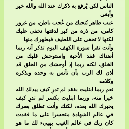
الناس لكن يُرفع به ذكرك عند الله والله خير
وأبقى
عيب ظاهر يُنجيك من عُجب باطن، من غرور
كامن، من ذرة من كبر لدقتها تخفى عليك
لكنها لا تخفى على اللطيف فيطهرك منها
وأنت تقرأ سورة
​​ الكهف اليوم تذكر أنه ربما
أضناك فقد الأحبة واستوحش قلبك من
الخلق، لكنه ربما إذ أوحشك من الخلق قد
أذن لك الرب بأن تأنس به وحده وبذكره
وكلامه
نعم ربما ابتليت بفقد لم تدرِ كيف يبدلك الله
خيرا منه، وربما ابتليت بكسر لم تدرِ كيف
يجبرك الله بعده، لكنك وأنت تطلق
​​ بصرك
في عالم الشهادة متحسرا على ما فقدت
كان ربك في عالم الغيب يهييء لك ما هو