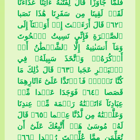
فَلَمَّا جَ
اوَزَا قَالَ لِفَتَىٰهُ ءَاتِنَا غَدَآءَنَا
لَقَدۡ لَقِينَا مِن سَفَرِنَا هَٰذَا نَصَبا
﴿٦٢﴾ قَالَ أَرَءَيۡتَ إِذۡ أَوَيۡنَآ إِلَى
ٱلصَّخۡرَةِ فَإِنِّي نَسِيتُ ٱلۡحُوتَ
وَمَآ أَنسَىٰنِيهُ إِلَّا ٱلشَّيۡطَٰنُ أَنۡ
أَذۡكُرَهُۥۚ وَٱتَّخَذَ سَبِيلَهُۥ فِي
ٱ
لۡبَحۡرِ عَجَبا ﴿٦٣﴾ قَالَ ذَٰلِكَ مَا
كُنَّا نَبۡغِۚ فَٱرۡتَدَّا عَلَىٰٓ ءَاثَارِهِمَا
قَصَصا ﴿٦٤﴾ فَوَجَدَا عَبۡدا مِّنۡ
عِبَادِنَآ ءَاتَيۡنَٰهُ رَحۡمَة مِّنۡ عِندِنَا
وَعَلَّمۡنَٰهُ مِن لَّدُنَّا عِلۡما ﴿٦٥﴾ قَالَ
لَهُۥ مُوسَىٰ هَلۡ أَتَّبِعُكَ عَلَىٰٓ
​​ أَن
تُعَلِّمَنِ مِمَّا عُلِّمۡتَ رُشۡدا ﴿٦٦﴾