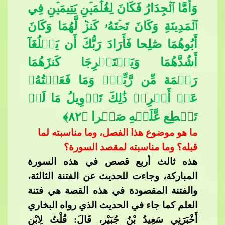
وَأَمَّا ٱلۡجِدَارُ فَكَانَ لِغُلَٰمَيۡنِ يَتِيمَيۡنِ فِي
ٱلۡمَدِينَةِ وَكَانَ تَحۡتَهُۥ كَنز
​​ لَّهُمَا وَكَانَ
أَبُوهُمَا صَٰلِحا فَأَرَادَ رَبُّكَ أَن يَبۡلُغَآ
أَشُدَّهُمَا وَيَسۡت
َخۡرِجَا كَنزَهُمَا
رَحۡمَة مِّن رَّبِّكَۚ وَمَا فَعَلۡتُهُۥ
عَنۡ أَمۡرِيۚ ذَٰلِكَ تَأۡوِيلُ مَا لَمۡ
تَسۡطِع عَّلَيۡهِ صَبۡرا ﴿٨٢﴾
ما هو موضوع هذا الفصل، وما مناسبته لما
قبله؟ وما مناسبته لمقصد السورة؟
هذه ثالث أربع قصص في هذه السورة
المباركة، وجاءت للحدي
ث عن الفتنة الثالثة،
والفتنة المقصودة في هذه القصة هي فتنة
العلم كما جاء في الحديث الذي رواه البخاري
أَخْبَرَنِي سَعِيدُ بْنُ جُبَيْرٍ، قَالَ: قُلْتُ لِابْنِ