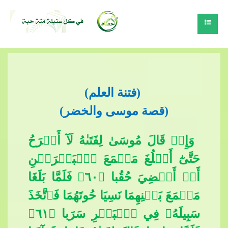
​​
(فتنة​​
العلم)
(قصة موسى والخضر)
​​ وَإِذۡ قَالَ مُوسَىٰ لِفَتَىٰهُ لَآ أَبۡرَحُ
حَتَّىٰٓ أَبۡلُغَ مَجۡمَعَ ٱلۡبَحۡرَيۡنِ
أَوۡ أَمۡضِيَ حُقُبا ﴿٦٠﴾ فَلَمَّا بَلَغَا
مَجۡمَعَ بَيۡنِهِمَا نَسِيَا حُوتَهُمَا فَٱتَّخَذَ
سَبِيلَهُۥ فِي ٱلۡبَحۡرِ سَرَبا ﴿٦١﴾