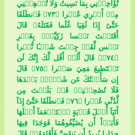
تُؤَاخِذۡنِي بِمَا نَسِيتُ وَلَا تُرۡهِقۡنِي
مِنۡ أَمۡرِي عُسۡرا ﴿٧٣﴾ فَٱنطَلَقَا
حَتَّىٰٓ إِذَا لَقِيَا غُلَٰما فَقَتَلَهُۥ قَالَ
أَقَتَلۡتَ نَفۡسا زَكِيَّةَۢ بِغَيۡرِ
نَفۡس لَّقَدۡ جِئۡتَ شَيۡـٔا نُّكۡرا
﴿٧٤﴾۞ قَالَ أَلَمۡ​​
أَقُل لَّكَ إِنَّكَ لَن
تَسۡتَطِيعَ مَعِيَ صَبۡرا ﴿٧٥﴾ قَالَ
إِن سَأَلۡتُكَ عَن شَيۡءِۭ بَعۡدَهَا
فَلَا تُصَٰحِبۡنِيۖ قَدۡ بَلَغۡتَ مِن
لَّدُنِّي عُذۡرا ﴿٧٦﴾ فَٱنطَلَقَا حَتَّىٰٓ إِذَآ
أَتَيَآ أَهۡلَ قَرۡيَةٍ ٱسۡتَطۡعَمَآ أَهۡلَهَا
فَأَبَوۡاْ أَن يُضَيّ
ِفُوهُمَا فَوَجَدَا فِيهَا
جِدَارا يُرِيدُ أَن يَنقَضَّ فَأَقَامَهُۥۖ قَالَ