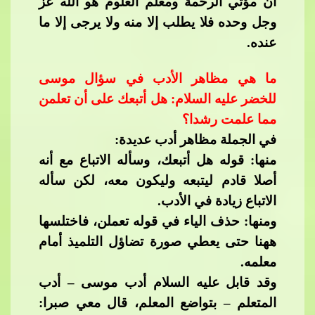
أن مؤتي الرحمة ومعلم العلوم هو الله عز
وجل وحده فلا يطلب إلا منه ولا يرجى إلا ما
عنده.
ما هي مظاهر الأدب في سؤال موسى
للخضر عليه السلام
: هل أتبعك على أن تعلمن
مما علمت رشدا؟
في الجملة مظاهر أدب عديدة:​​
منها: قوله هل أتبعك، وسأله الاتباع مع أنه
أصلا قادم ليتبعه وليكون معه، لكن سأله
الاتباع زيادة في الأدب.
ومنها: حذف الياء في قوله تعملن، فاختلسها
ههنا حتى يعطي صورة تضاؤل التلميذ أمام
معلمه.
وقد قابل عليه السلام أدب موسى – أدب
المتعلم – بتواضع المعلم، قال معي صبرا: