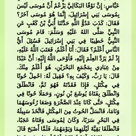
عَبَّاسٍ: إِنَّ نَوْفًا البَكَالِيَّ يَزْعُمُ أَنَّ مُوسَى لَيْسَ
بِمُوسَى بَنِي إِسْرَائِيلَ، إِن
َّمَا هُوَ مُوسَى آخَرُ؟
فَقَالَ: كَذَبَ عَدُوُّ اللَّهِ حَدَّثَنَا أُبَيُّ بْنُ كَعْبٍ عَنِ
النَّبِيِّ صَلَّى اللهُ عَلَيْهِ وَسَلَّمَ: قَامَ مُوسَى
النَّبِيُّ خَطِيبًا فِي بَنِي إِسْرَائِيلَ فَسُئِلَ أَيُّ
النَّاسِ أَعْلَمُ؟ فَقَالَ: أَنَا أَعْلَمُ، فَعَ
تَبَ اللَّهُ عَلَيْهِ،
إِذْ لَمْ يَرُدَّ العِلْمَ إِلَيْهِ، فَأَوْحَى اللَّهُ إِلَيْهِ: أَنَّ عَبْدًا
مِنْ عِبَادِي بِمَجْمَعِ البَحْرَيْنِ، هُوَ أَعْلَمُ مِنْكَ.
قَالَ: يَا رَبِّ، وَكَيْفَ بِهِ؟ فَقِيلَ لَهُ: احْمِلْ حُوتًا
فِي مِكْتَلٍ، فَإِذَا فَقَدْتَه
ُ فَهُوَ ثَمَّ، فَانْطَلَقَ
وَانْطَلَقَ بِفَتَاهُ يُوشَعَ بْنِ نُونٍ، وَحَمَلَا حُوتًا فِي
مِكْتَلٍ، حَتَّى كَانَا عِنْدَ الصَّخْرَةِ وَضَعَا رُءُوسَهُمَا
وَنَامَا، فَانْسَلَّ الحُوتُ مِنَ المِكْتَلِ فَاتَّخَذَ سَبِيلَهُ
فِي البَحْرِ سَرَبًا، وَكَانَ لِمُو
سَى وَفَتَاهُ عَجَبًا،
فَانْطَلَقَا بَقِيَّةَ لَيْلَتِهِمَا وَيَوْمَهُمَا، فَلَمَّا أَصْبَحَ قَالَ