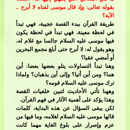
بقوله تعالى: وإذ قال موسى لفتاه لا أبرح ..
الآية؟
طريقة القرآن ببدء القصة عجيبة، فهي تبدأ
في لحظة معينة، فهي تبدأ في لحظة يكون
فيها موسى عليه السلام جالسا مع غلام له،
وهو يقول له
: لا أبرح حتى أبلغ مجمع البحرين
أو أمضي عقبا؟
وهنا تبدأ التساولات يتلو بعضها بعضا: أين
هما؟ ومن أين أتيا؟ وإلى أين يذهبان؟ ولماذا
ترك موسى عليه السلام قومه؟​​
وههنا تأتي الأحاديث لتبين خلفيات القصة
وهذا يؤكد على أهمية الآثار في فهم القرآن.
لكن يبقى السؤال ع
ن هذه البداية، كلمات
قالها موسى عليه السلام لغلامه، وما فيها من
عزم وإصرار على بلوغ الغاية مهما كانت