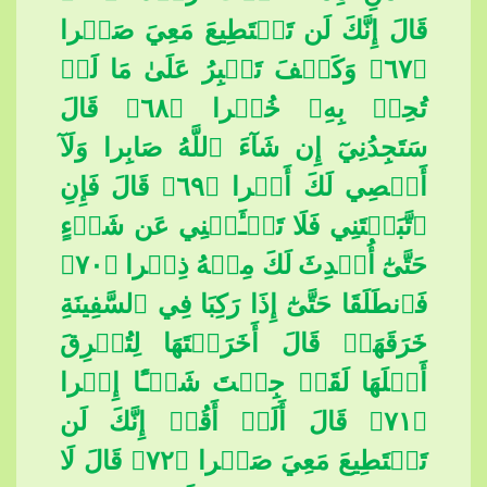
قَالَ إِنَّكَ لَن تَسۡتَطِيعَ مَعِيَ صَبۡرا
﴿٦٧﴾ وَكَيۡفَ تَصۡبِرُ عَلَىٰ مَا لَمۡ
تُحِطۡ بِهِۦ خُبۡرا ﴿٦٨﴾ قَالَ
سَتَجِدُنِيٓ إِن شَآءَ ٱللَّهُ صَابِرا وَلَآ
أَعۡصِي لَكَ أَمۡرا ﴿٦٩﴾ قَالَ فَإِنِ
ٱتَّبَعۡتَن
ِي فَلَا تَسۡـَٔلۡنِي عَن شَيۡءٍ
حَتَّىٰٓ أُحۡدِثَ لَكَ مِنۡهُ ذِكۡرا ﴿٧٠﴾
فَٱنطَلَقَا حَتَّىٰٓ إِذَا رَكِبَا فِي ٱلسَّفِينَةِ
خَرَقَهَاۖ قَالَ أَخَرَقۡتَهَا لِتُغۡرِقَ
أَهۡلَهَا لَقَدۡ جِئۡتَ شَيۡـًٔا إِمۡرا
﴿٧١﴾ قَالَ أَلَمۡ أَقُلۡ إِنَّكَ لَن
تَسۡتَطِيع
َ مَعِيَ صَبۡرا ﴿٧٢﴾ قَالَ لَا