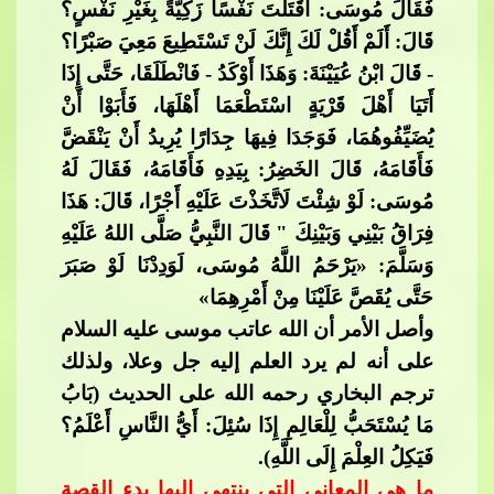
فَقَالَ مُوسَى: أَقَتَلْتَ نَفْسًا زَكِيَّةً بِغَيْر
ِ نَفْسٍ؟
قَالَ: أَلَمْ أَقُلْ لَكَ إِنَّكَ لَنْ تَسْتَطِيعَ مَعِيَ صَبْرًا؟
- قَالَ ابْنُ عُيَيْنَةَ: وَهَذَا أَوْكَدُ - فَانْطَلَقَا، حَتَّى إِذَا
أَتَيَا أَهْلَ قَرْيَةٍ اسْتَطْعَمَا أَهْلَهَا، فَأَبَوْا أَنْ
يُضَيِّفُوهُمَا، فَوَجَدَا فِيهَا جِدَارًا ي
ُرِيدُ أَنْ يَنْقَضَّ
فَأَقَامَهُ، قَالَ ‌الخَضِرُ: بِيَدِهِ فَأَقَامَهُ، فَقَالَ لَهُ
مُوسَى: لَوْ شِئْتَ لَاتَّخَذْتَ عَلَيْهِ أَجْرًا، قَالَ: هَذَا
فِرَاقُ بَيْنِي وَبَيْنِكَ " قَالَ النَّبِيُّ صَلَّى اللهُ عَلَيْهِ
وَسَلَّمَ: «يَرْحَمُ اللَّهُ مُوسَى،​​
لَوَدِدْنَا لَوْ صَبَرَ
حَتَّى يُقَصَّ عَلَيْنَا مِنْ أَمْرِهِمَا»
وأصل الأمر أن الله عاتب موسى عليه السلام
على أنه لم يرد العلم إليه جل وعلا، ولذلك
ترجم البخاري رحمه الله على الحديث (‌‌بَابُ
مَا يُسْتَحَبُّ لِلْعَالِمِ إِذَا سُئِلَ: أَيُّ النَّاسِ أَعْلَم
ُ؟
فَيَكِلُ العِلْمَ إِلَى اللَّهِ).
ما هي المعاني التي ينتهي إليها بدء القصة