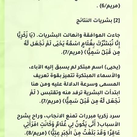
{مريم/6} .
[2] بشريات النتائج
جاءت الموافقة وانهالت البشريات. ﴿يَا زَكَرِيَّا
إِنَّا نُبَشِّرُكَ بِغُلَامٍ اسْمُهُ يَحْيَى لَمْ نَجْعَل لَّهُ
مِن قَبْلُ سَمِيًّا﴾ {مريم/7}.
(يحيى) اسم مبتكر لم يسبق إليه الآباء،
والأسماء المبتكرة تتميز بقوة تعريف
المسمى وسرعة الدلالة عليه ومن هنا
ابتدأت البشرية ترفد منه وتقتبس ﴿ لَمْ
نَجْعَل لَّهُ مِن قَبْلُ سَمِيًّا﴾ {مريم/7}.
سرد زكريا مبررات تمنع الانجاب، وراح يشرح
الأسباب﴿ أَنَّى يَكُونُ لِي غُلَامٌ وَكَانَتِ امْرَأَتِي
عَاقِرًا وَقَدْ بَلَغْتُ مِنَ الْكِبَرِ عِتِيًّا﴾ {مريم/8}.