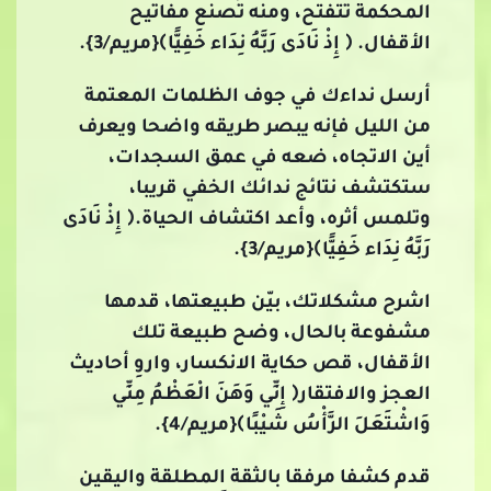
المحكمة تتفتح، ومنه تُصنع مفاتيح
الأقفال. ﴿ إِذْ نَادَى رَبَّهُ نِدَاء خَفِيًّا﴾{مريم/3}.
أرسل نداءك في جوف الظلمات المعتمة
من الليل فإنه يبصر طريقه واضحا ويعرف
أين الاتجاه، ضعه في عمق السجدات،
ستكتشف نتائج ندائك الخفي قريبا،
وتلمس أثره، وأعد اكتشاف الحياة.﴿ إِذْ نَادَى
رَبَّهُ نِدَاء خَفِيًّا﴾{مريم/3}.
اشرح مشكلاتك، بيّن طبيعتها، قدمها
مشفوعة بالحال، وضح طبيعة تلك
الأقفال، قص حكاية الانكسار، واروِ أحاديث
العجز والافتقار﴿ إِنِّي وَهَنَ الْعَظْمُ مِنِّي
وَاشْتَعَلَ الرَّأْسُ شَيْبًا﴾{مريم/4}.
قدم كشفا مرفقا بالثقة المطلقة واليقين