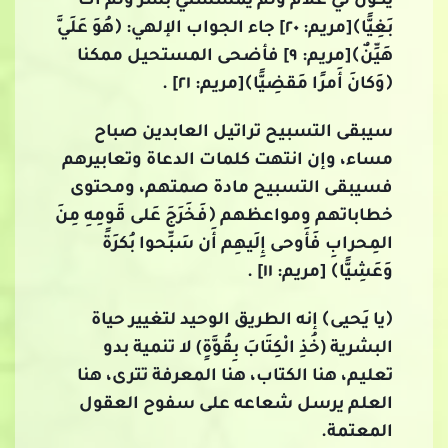
يَكونُ لي غُلامٌ وَلَم يَمسَسني بَشَرٌ وَلَم أَكُ
بَغِيًّا﴾[مريم: ٢٠] جاء الجواب الإلهي: ﴿هُوَ عَلَيَّ
هَيِّنٌ﴾[مريم: ٩] فأضحى المستحيل ممكنا
﴿وَكانَ أَمرًا مَقضِيًّا﴾[مريم: ٢١] .
سيبقى التسبيح تراتيل العابدين صباح
مساء، وإن انتهت كلمات الدعاة وتعابيرهم
فسيبقى التسبيح مادة صمتهم، ومحتوى
خطاباتهم ومواعظهم ﴿فَخَرَجَ عَلى قَومِهِ مِنَ
المِحرابِ فَأَوحى إِلَيهِم أَن سَبِّحوا بُكرَةً
وَعَشِيًّا﴾ [مريم: ١١] .
﴿يا يَحيى﴾ إنه الطريق الوحيد لتغيير حياة
البشرية (خُذِ الْكِتَابَ بِقُوَّةٍ) لا تنمية بدو
تعليم، هنا الكتاب، هنا المعرفة تترى، هنا
العلم يرسل شعاعه على سفوح العقول
المعتمة.