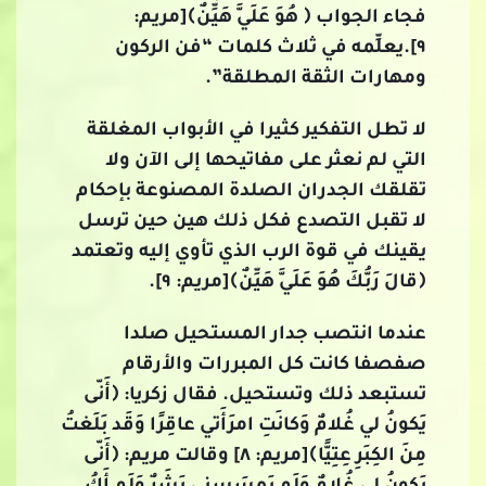
فجاء الجواب ﴿ هُوَ عَلَيَّ هَيِّنٌ﴾[مريم:
٩].يعلِّمه في ثلاث كلمات “فن الركون
ومهارات الثقة المطلقة”.
لا تطل التفكير كثيرا في الأبواب المغلقة
التي لم نعثر على مفاتيحها إلى الآن ولا
تقلقك الجدران الصلدة المصنوعة بإحكام
لا تقبل التصدع فكل ذلك هين حين ترسل
يقينك في قوة الرب الذي تأوي إليه وتعتمد
﴿قالَ رَبُّكَ هُوَ عَلَيَّ هَيِّنٌ﴾[مريم: ٩].
عندما انتصب جدار المستحيل صلدا
صفصفا كانت كل المبررات والأرقام
تستبعد ذلك وتستحيل. فقال زكريا: ﴿أَنّى
يَكونُ لي غُلامٌ وَكانَتِ امرَأَتي عاقِرًا وَقَد بَلَغتُ
مِنَ الكِبَرِ عِتِيًّا﴾[مريم: ٨] وقالت مريم: ﴿أَنّى