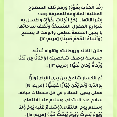
(خُذِ الْكِتَابَ بِقُوَّةٍ) ورمم تلك السطوح
العقلية المقاومة للمعرفة وجدد
إشراقاتها.. (خُذِ الْكِتَابَ بِقُوَّةٍ) واغسل به
شوارع العقول المتسخة ونظف ساحاتها,
يا يحيى المهمة عظمى والوقت لا يسمح
﴿وَآتَيناهُ الحُكمَ صَبِيًّا﴾ [مريم: ١٢].
حنان القائد وروحانيته وتقواه ثلاثية
حساسة لوصف شخصيته ﴿وَحَنانًا مِن لَدُنّا
وَزَكاةً وَكانَ تَقِيًّا﴾ [مريم: ١٣] .
ثم انكسار شامخ بين يدي الآباء ﴿وَبَرًّا
بِوالِدَيهِ وَلَم يَكُن جَبّارًا عَصِيًّا﴾ [مريم: ١٤]
فعلى يحيى السلام في كل محطات حياته،
سلام عند الابتداء، وسلام عند الانتهاء،
وسلام يوم الالتقاء.﴿وَسَلامٌ عَلَيهِ يَومَ وُلِدَ
وَيَومَ يَموتُ وَيَومَ يُبعَثُ حَيًّا﴾ [مريم: ١٥] .