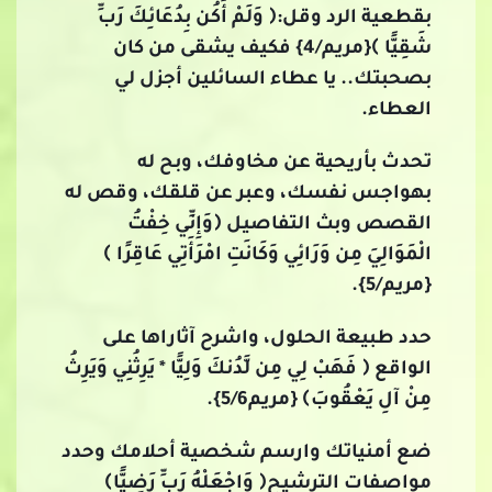
بقطعية الرد وقل:﴿ وَلَمْ أَكُن بِدُعَائِكَ رَبِّ
شَقِيًّا ﴾{مريم/4} فكيف يشقى من كان
بصحبتك.. يا عطاء السائلين أجزل لي
العطاء.
تحدث بأريحية عن مخاوفك، وبح له
بهواجس نفسك، وعبر عن قلقك، وقص له
القصص وبث التفاصيل ﴿وَإِنِّي خِفْتُ
الْمَوَالِيَ مِن وَرَائِي وَكَانَتِ امْرَأَتِي عَاقِرًا ﴾
{مريم/5}.
حدد طبيعة الحلول، واشرح آثاراها على
الواقع ﴿ فَهَبْ لِي مِن لَّدُنكَ وَلِيًّا * يَرِثُنِي وَيَرِثُ
مِنْ آلِ يَعْقُوبَ﴾ {مريم5/6}.
ضع أمنياتك وارسم شخصية أحلامك وحدد
مواصفات الترشيح﴿ وَاجْعَلْهُ رَبِّ رَضِيًّا﴾