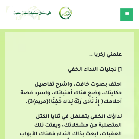
علمني زكريا ..
1] تجليات النداء الخفي
اهتف بصوت خافت، واشرح تفاصيل
حكايتك، وضع هناك أمنياتك، واسرد قصة
أحلامك﴿ إِذْ نَادَى رَبَّهُ نِدَاء خَفِيًّا﴾{مريم/3}.
نداؤك الخفي يتغلغل في ثنايا الكتل
المتصلبة من مشكلاتك، ويفتت تلك
العقبات، ابعث بذاك النداء فهناك الأبواب