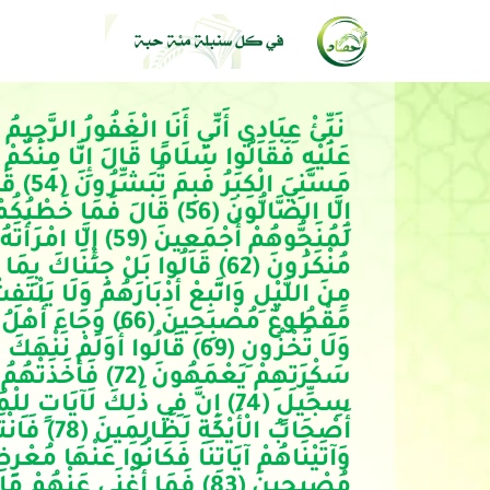
مُصْبِحِينَ (83) فَمَا أَغْنَى عَنْهُمْ مَا كَانُوا يَكْسِبُونَ (84)