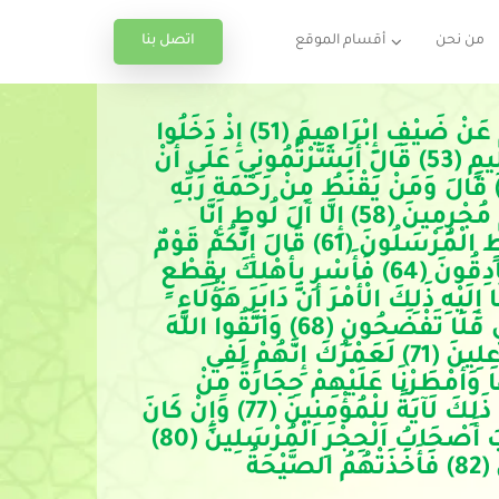
اتصل بنا
من نحن
أقسام الموقع
 نَبِّئْ عِبَادِي أَنِّي أَنَا الْغَفُورُ الرَّحِيمُ (49) وَأَنَّ عَذَابِي هُوَ الْعَذَابُ الْأَلِيمُ (50) وَنَبِّئْهُمْ عَنْ ضَيْفِ إِبْرَاهِيمَ (51) إِذْ دَخَلُوا 
عَلَيْهِ فَقَالُوا سَلَامًا قَالَ إِنَّا مِنْكُمْ وَجِلُونَ (52) قَالُوا لَا تَوْجَلْ إِنَّا نُبَشِّرُكَ بِغُلَامٍ عَلِيمٍ (53) قَالَ أَبَشَّرْتُمُونِي عَلَى أَنْ 
مَسَّنِيَ الْكِبَرُ فَبِمَ تُبَشِّرُونَ (54) قَالُوا بَشَّرْنَاكَ بِالْحَقِّ فَلَا تَكُنْ مِنَ الْقَانِطِينَ (55) قَالَ وَمَنْ يَقْنَطُ مِنْ رَحْمَةِ رَبِّهِ 
إِلَّا الضَّالُّونَ (56) قَالَ فَمَا خَطْبُكُمْ أَيُّهَا الْمُرْسَلُونَ (57) قَالُوا إِنَّا أُرْسِلْنَا إِلَى قَوْمٍ مُجْرِمِينَ (58) إِلَّا آلَ لُوطٍ إِنَّا 
لَمُنَجُّوهُمْ أَجْمَعِينَ (59) إِلَّا امْرَأَتَهُ قَدَّرْنَا إِنَّهَا لَمِنَ الْغَابِرِينَ (60) فَلَمَّا جَاءَ آلَ لُوطٍ الْمُرْسَلُونَ (61) قَالَ إِنَّكُمْ قَوْمٌ 
مُنْكَرُونَ (62) قَالُوا بَلْ جِئْنَاكَ بِمَا كَانُوا فِيهِ يَمْتَرُونَ (63) وَأَتَيْنَاكَ بِالْحَقِّ وَإِنَّا لَصَادِقُونَ (64) فَأَسْرِ بِأَهْلِكَ بِقِطْعٍ 
مِنَ اللَّيْلِ وَاتَّبِعْ أَدْبَارَهُمْ وَلَا يَلْتَفِتْ مِنْكُمْ أَحَدٌ وَامْضُوا حَيْثُ تُؤْمَرُونَ (65) وَقَضَيْنَا إِلَيْهِ ذَلِكَ الْأَمْرَ أَنَّ دَابِرَ هَؤُلَاءِ 
مَقْطُوعٌ مُصْبِحِينَ (66) وَجَاءَ أَهْلُ الْمَدِينَةِ يَسْتَبْشِرُونَ (67) قَالَ إِنَّ هَؤُلَاءِ ضَيْفِي فَلَا تَفْضَحُونِ (68) وَاتَّقُوا اللَّهَ 
وَلَا تُخْزُونِ (69) قَالُوا أَوَلَمْ نَنْهَكَ عَنِ الْعَالَمِينَ (70) قَالَ هَؤُلَاءِ بَنَاتِي إِنْ كُنْتُمْ فَاعِلِينَ (71) لَعَمْرُكَ إِنَّهُمْ لَفِي 
سَكْرَتِهِمْ يَعْمَهُونَ (72) فَأَخَذَتْهُمُ الصَّيْحَةُ مُشْرِقِينَ (73) فَجَعَلْنَا عَالِيَهَا سَافِلَهَا وَأَمْطَرْنَا عَلَيْهِمْ حِجَارَةً مِنْ 
سِجِّيلٍ (74) إِنَّ فِي ذَلِكَ لَآيَاتٍ لِلْمُتَوَسِّمِينَ (75) وَإِنَّهَا لَبِسَبِيلٍ مُقِيمٍ (76) إِنَّ فِي ذَلِكَ لَآيَةً لِلْمُؤْمِنِينَ (77) وَإِنْ كَانَ 
أَصْحَابُ الْأَيْكَةِ لَظَالِمِينَ (78) فَانْتَقَمْنَا مِنْهُمْ وَإِنَّهُمَا لَبِإِمَامٍ مُبِينٍ (79) وَلَقَدْ كَذَّبَ أَصْحَابُ الْحِجْرِ الْمُرْسَلِينَ (80) 
وَآتَيْنَاهُمْ آيَاتِنَا فَكَانُوا عَنْهَا مُعْرِضِينَ (81) وَكَانُوا يَنْحِتُونَ مِنَ الْجِبَالِ بُيُوتًا آمِنِينَ (82) فَأَخَذَتْهُمُ الصَّيْحَةُ 