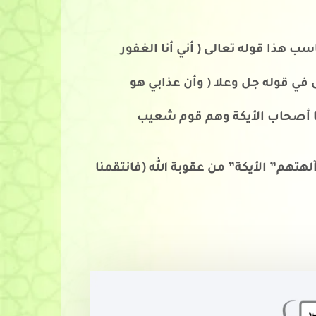
الأول: حققوا هذه العبودية المذكورة في بداية المقطع ( نبئ عبادي ) فكلأهم الله بحفظه ورعايته، وناسب هذا قوله تعالى ( أني أنا الغفور 
الثاني: قوم استكبروا عن هذه العبودية فأنزل عليهم الله سخطه وعذابه وهم المقصودون بالتعريض في قوله جل وعلا ( وأن عذابي هو 
وقص الله علينا في هذا المقطع مثالين لأوليائه، وهما ابراهيم ولوط، وقص علينا مثالين لأعدائه هما أصحاب الأيكة وهم قوم شعيب 
الأيكة: شجرة كانوا يعبدونها من دون الله ومناسبتها لمقصد سورة الحجر، “الحفظ” فلم تحفظهم آلهتهم” الأيكة” من عقوبة الله (فانتقمنا 