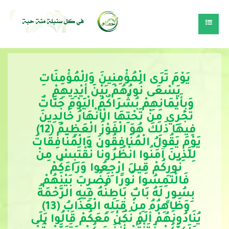
 يَوْمَ تَرَى الْمُؤْمِنِينَ وَالْمُؤْمِنَاتِ 
يَسْعَى نُورُهُمْ بَيْنَ أَيْدِيهِمْ 
وَبِأَيْمَانِهِمْ بُشْرَاكُمُ الْيَوْمَ جَنَّاتٌ 
تَجْرِي مِنْ تَحْتِهَا الْأَنْهَارُ خَالِدِينَ 
فِيهَا ذَلِكَ هُوَ الْفَوْزُ الْعَظِيمُ (12) 
يَوْمَ يَقُولُ الْمُنَافِقُونَ وَالْمُنَافِقَاتُ 
لِلَّذِينَ آمَنُوا انْظُرُونَا نَقْتَبِسْ مِنْ 
نُورِكُمْ قِيلَ ارْجِعُوا وَرَاءَكُمْ 
فَالْتَمِسُوا نُورًا فَضُرِبَ بَيْنَهُمْ 
بِسُورٍ لَهُ بَابٌ بَاطِنُهُ فِيهِ الرَّحْمَةُ 
وَظَاهِرُهُ مِنْ قِبَلِهِ الْعَذَابُ (13) 
يُنَادُونَهُمْ أَلَمْ نَكُنْ مَعَكُمْ قَالُوا بَلَى 