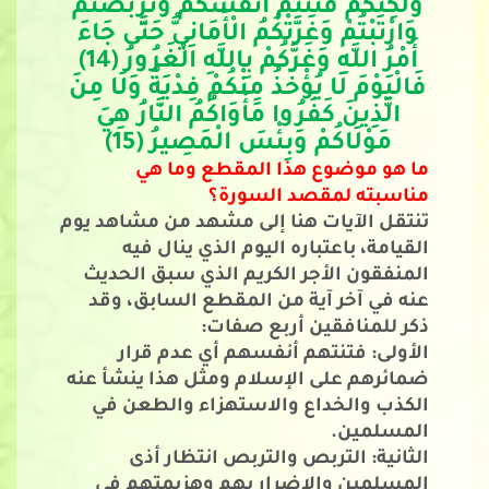
وَلَكِنَّكُمْ فَتَنْتُمْ أَنْفُسَكُمْ وَتَرَبَّصْتُمْ 
وَارْتَبْتُمْ وَغَرَّتْكُمُ الْأَمَانِيُّ حَتَّى جَاءَ 
أَمْرُ اللَّهِ وَغَرَّكُمْ بِاللَّهِ الْغَرُورُ (14) 
فَالْيَوْمَ لَا يُؤْخَذُ مِنْكُمْ فِدْيَةٌ وَلَا مِنَ 
الَّذِينَ كَفَرُوا مَأْوَاكُمُ النَّارُ هِيَ 
مَوْلَاكُمْ وَبِئْسَ الْمَصِيرُ (15) 
ما هو موضوع هذا المقطع وما هي 
مناسبته لمقصد السورة؟
تنتقل الآيات هنا إلى مشهد من مشاهد يوم 
القيامة، باعتباره اليوم الذي ينال فيه 
المنفقون الأجر الكريم الذي سبق الحديث 
عنه في آخر آية من المقطع السابق، وقد 
ذكر للمنافقين أربع صفات: 
الأولى: فتنتهم أنفسهم أي عدم قرار 
ضمائرهم على الإسلام ومثل هذا ينشأ عنه 
الكذب والخداع والاستهزاء والطعن في 
المسلمين.
الثانية: التربص والتربص انتظار أذى 
المسلمين والاضرار بهم وهزيمتهم في 