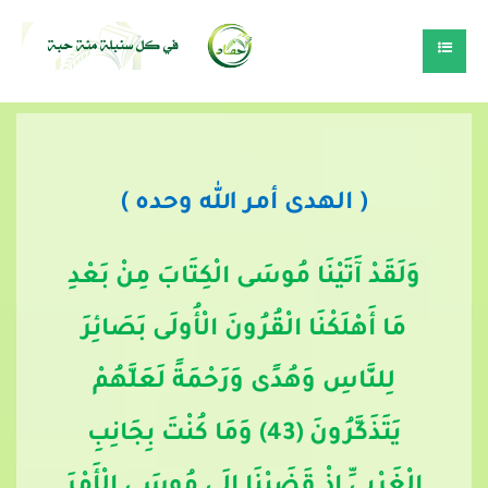
( الهدى أمر الله وحده )
وَلَقَدْ آَتَيْنَا مُوسَى الْكِتَابَ مِنْ بَعْدِ
مَا أَهْلَكْنَا الْقُرُونَ الْأُولَى بَصَائِرَ
لِلنَّاسِ وَهُدًى وَرَحْمَةً لَعَلَّهُمْ
يَتَذَكَّرُونَ (43) وَمَا كُنْتَ بِجَانِبِ