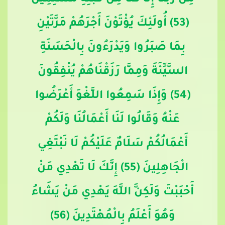
مِنْ رَبِّنَا إِنَّا كُنَّا مِنْ قَبْلِهِ مُسْلِمِينَ
(53) أُولَئِكَ يُؤْتَوْنَ أَجْرَهُمْ مَرَّتَيْنِ
بِمَا صَبَرُوا وَيَدْرَءُونَ بِالْحَسَنَةِ
السَّيِّئَةَ وَمِمَّا رَزَقْنَاهُمْ يُنْفِقُونَ
(54) وَإِذَا سَمِعُوا اللَّغْوَ أَعْرَضُوا
عَنْهُ وَقَالُوا لَنَا أَعْمَالُنَا وَلَكُمْ
أَعْمَالُكُمْ سَلَامٌ عَلَيْكُمْ لَا نَبْتَغِي
الْجَاهِلِينَ (55) إِنَّكَ لَا تَهْدِي مَنْ
أَحْبَبْتَ وَلَكِنَّ اللَّهَ يَهْدِي مَنْ يَشَاءُ
وَهُوَ أَعْلَمُ بِالْمُهْتَدِينَ (56)