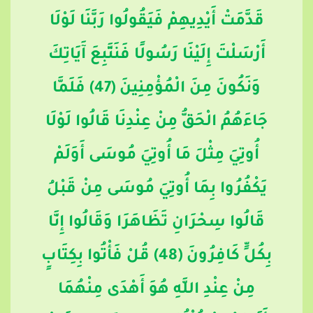
قَدَّمَتْ أَيْدِيهِمْ فَيَقُولُوا رَبَّنَا لَوْلَا
أَرْسَلْتَ إِلَيْنَا رَسُولًا فَنَتَّبِعَ آَيَاتِكَ
وَنَكُونَ مِنَ الْمُؤْمِنِينَ (47) فَلَمَّا
جَاءَهُمُ الْحَقُّ مِنْ عِنْدِنَا قَالُوا لَوْلَا
أُوتِيَ مِثْلَ مَا أُوتِيَ مُوسَى أَوَلَمْ
يَكْفُرُوا بِمَا أُوتِيَ مُوسَى مِنْ قَبْلُ
قَالُوا سِحْرَانِ تَظَاهَرَا وَقَالُوا إِنَّا
بِكُلٍّ كَافِرُونَ (48) قُلْ فَأْتُوا بِكِتَابٍ
مِنْ عِنْدِ اللَّهِ هُوَ أَهْدَى مِنْهُمَا