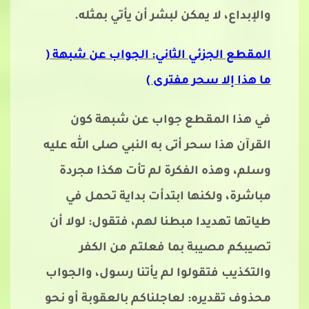
والإبداع، لا يمكن لبشر أن يأتي بمثله.
المقطع الجزئي الثاني: الجواب عن شبهة (
ما هذا إلا سحر مفترى )
في هذا المقطع جواب عن شبهة كون
القرآن هذا سحر أتى به النبي صلى الله عليه
وسلم، وهذه الفكرة لم تأت هكذا مجردة
مباشرة، ولكنها ابتدأت بداية تحمل في
طياتها تهديدا مبطنا لهم، فتقول: لولا أن
تصيبكم مصيبة بما فعلتم من الكفر
والتكذيب فتقولوا لم يأتنا رسول، والجواب
محذوف تقديره: لعاجلناكم بالعقوبة أو نحو