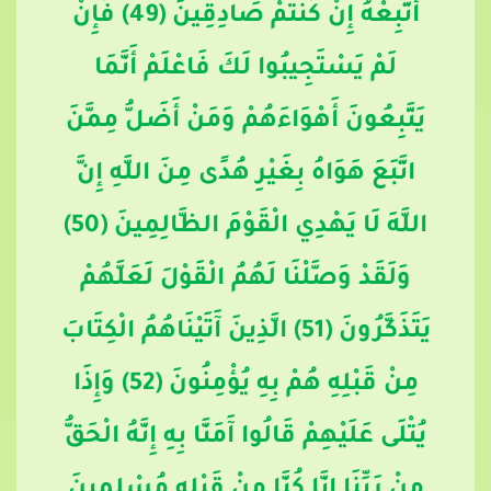
أَتَّبِعْهُ إِنْ كُنْتُمْ صَادِقِينَ (49) فَإِنْ
لَمْ يَسْتَجِيبُوا لَكَ فَاعْلَمْ أَنَّمَا
يَتَّبِعُونَ أَهْوَاءَهُمْ وَمَنْ أَضَلُّ مِمَّنَ
اتَّبَعَ هَوَاهُ بِغَيْرِ هُدًى مِنَ اللَّهِ إِنَّ
اللَّهَ لَا يَهْدِي الْقَوْمَ الظَّالِمِينَ (50)
وَلَقَدْ وَصَّلْنَا لَهُمُ الْقَوْلَ لَعَلَّهُمْ
يَتَذَكَّرُونَ (51) الَّذِينَ آَتَيْنَاهُمُ الْكِتَابَ
مِنْ قَبْلِهِ هُمْ بِهِ يُؤْمِنُونَ (52) وَإِذَا
يُتْلَى عَلَيْهِمْ قَالُوا آَمَنَّا بِهِ إِنَّهُ الْحَقُّ