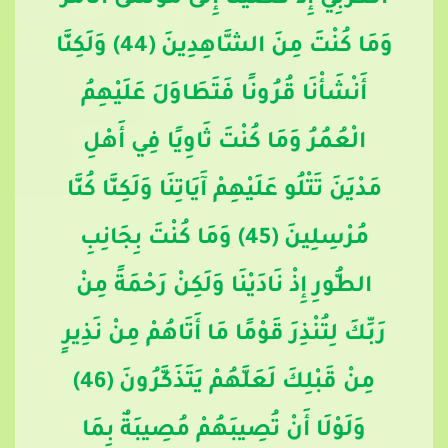
الْغَرْبِيِّ إِذْ قَضَيْنَا إِلَى مُوسَى الْأَمْرَ
وَمَا كُنْتَ مِنَ الشَّاهِدِينَ (44) وَلَكِنَّا
أَنْشَأْنَا قُرُونًا فَتَطَاوَلَ عَلَيْهِمُ
الْعُمُرُ وَمَا كُنْتَ ثَاوِيًا فِي أَهْلِ
مَدْيَنَ تَتْلُو عَلَيْهِمْ آَيَاتِنَا وَلَكِنَّا كُنَّا
مُرْسِلِينَ (45) وَمَا كُنْتَ بِجَانِبِ
الطُّورِ إِذْ نَادَيْنَا وَلَكِنْ رَحْمَةً مِنْ
رَبِّكَ لِتُنْذِرَ قَوْمًا مَا أَتَاهُمْ مِنْ نَذِيرٍ
مِنْ قَبْلِكَ لَعَلَّهُمْ يَتَذَكَّرُونَ (46)
وَلَوْلَا أَنْ تُصِيبَهُمْ مُصِيبَةٌ بِمَا