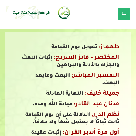
طهماز:
تهويل يوم القيامة
المختصر – فايز السريح:
إثبات البعث
والجزاء بالأدلة والبراهين
التفسير المباشر:
البعث ومابعد
البعث.
جميلة خليف:
النهاية العادلة
عدنان عبد القادر:
عبادة الله وحده.
نظم الدرر:
الدلالة على أن يوم القيامة
ثابت ثباتاً لا يحتمل شكاً ولا خلافاً.
أول مرة أتدبر القرآن:
إثبات عقيدة