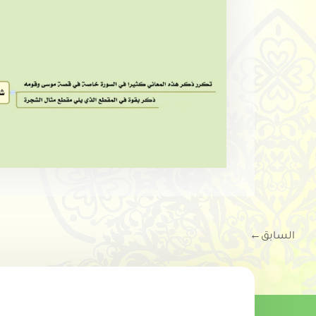
السابق
←