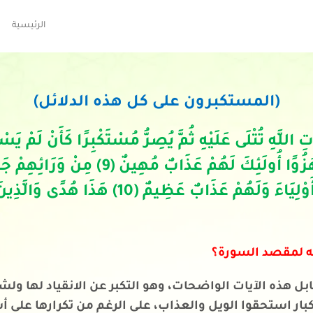
الرئيسية
(المستكبرون على كل هذه الدلائل)
وَإِذَا عَلِمَ مِنْ آيَاتِنَا شَيْئًا اتَّخَذَهَا هُ
شَيْئًا وَلَا مَا اتَّخَذُوا مِنْ دُونِ اللَّهِ أَوْلِيَا
ه لمقصد السورة؟
هذه الآيات الواضحات، وهو التكبر عن الانقياد لها ولشرع
تكبار استحقوا الويل والعذاب، على الرغم من تكرارها ع