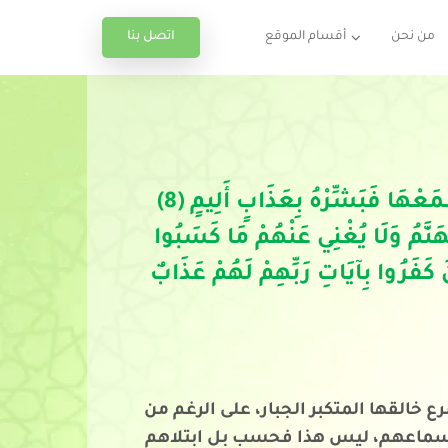
اتصل بنا
من نحن
أقسام الموقع
وَيْلٌ لِكُلِّ أَفَّاكٍ أَثِيمٍ (7) يَسْمَعُ آيَاتِ اللَّهِ تُتْلَى عَلَيْهِ ثُمَّ يُصِرُّ مُسْتَكْبِرًا كَأَنْ لَمْ يَسْمَعْهَا فَبَشِّرْهُ بِعَذَابٍ أَلِيمٍ (8)
زُوًا أُولَئِكَ لَهُمْ عَذَابٌ مُهِينٌ (9) مِنْ وَرَائِهِمْ جَهَنَّمُ وَلَا يُغْنِي عَنْهُمْ مَا كَسَبُوا
ءَ وَلَهُمْ عَذَابٌ عَظِيمٌ (10) هَذَا هُدًى وَالَّذِينَ كَفَرُوا بِآيَاتِ رَبِّهِمْ لَهُمْ عَذَابٌ
 خالقها المتكبر الجبار، على الرغم من
لى أسماعهم، ليس هذا فحسب بل ابتلاهم