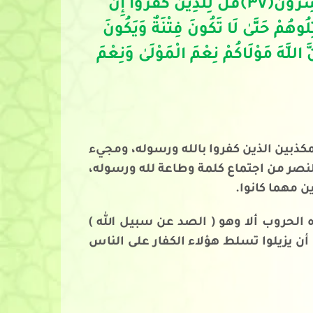
سِرُونَ
﴿
٣٧
﴾
قُلْ لِلَّذِينَ كَفَرُوا إِنْ
لُوهُمْ حَتَّىٰ لَا تَكُونَ فِتْنَةٌ وَيَكُونَ
َّ اللَّهَ مَوْلَاكُمْ نِعْمَ الْمَوْلَىٰ وَنِعْمَ
مكذبين الذين كفروا بالله ورسوله، ومجيء
نصر من اجتماع كلمة وطاعة لله ورسوله،
ن مهما كانوا.
 الحروب ألا وهو ( الصد عن سبيل الله )
ن يزيلوا تسلط هؤلاء الكفار على الناس