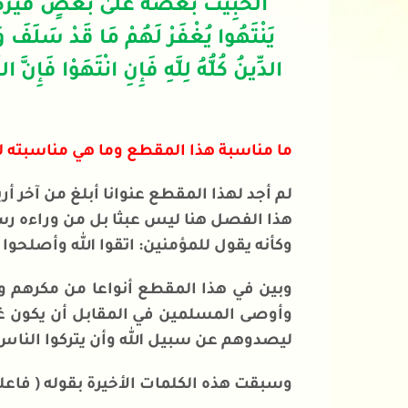
الْخَبِيثَ بَعْضَهُ عَلَىٰ بَعْضٍ فَيَرْكُ
يَنْتَهُوا يُغْفَرْ لَهُمْ مَا قَدْ سَلَفَ و
الدِّينُ كُلُّهُ لِلَّهِ فَإِنِ انْتَهَوْا فَإِنَّ 
ما مناسبة هذا المقطع وما هي مناسبته 
لم أجد لهذا المقطع عنوانا أبلغ من آخر أ
هذا الفصل هنا ليس عبثا بل من وراءه رس
وكأنه يقول للمؤمنين: اتقوا الله وأصلحوا 
وبين في هذا المقطع أنواعا من مكرهم وأن
وأوصى المسلمين في المقابل أن يكون غرض
ليصدوهم عن سبيل الله وأن يتركوا الناس 
وسبقت هذه الكلمات الأخيرة بقوله ( فاعلم