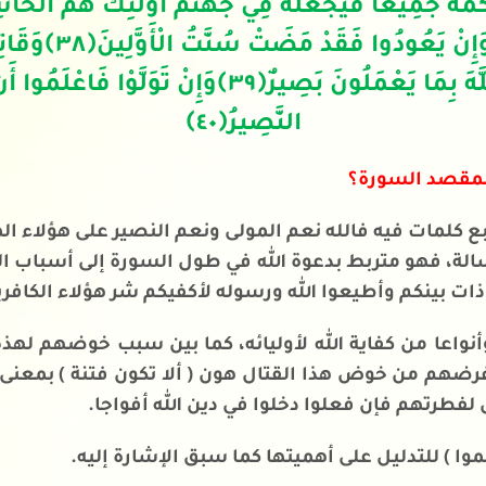
مَهُ جَمِيعًا فَيَجْعَلَهُ فِي جَهَنَّمَ أُولَٰئِكَ هُمُ الْخَا
َإِنْ يَعُودُوا فَقَدْ مَضَتْ سُنَّتُ الْأَوَّلِينَ
﴿
٣٨
﴾وَقَاتِ
اللَّهَ بِمَا يَعْمَلُونَ بَصِيرٌ
﴿
٣٩
﴾
وَإِنْ تَوَلَّوْا فَاعْلَمُوا أَن
النَّصِيرُ
﴿
٤٠
﴾
لمقصد السورة؟
ربع كلمات فيه فالله نعم المولى ونعم النصير على هؤلاء ال
الة، فهو متربط بدعوة الله في طول السورة إلى أسباب ال
ذات بينكم وأطيعوا الله ورسوله لأكفيكم شر هؤلاء الكافري
واعا من كفاية الله لأوليائه، كما بين سبب خوضهم لهذه
هم من خوض هذا القتال هون ( ألا تكون فتنة ) بمعنى أ
لفطرتهم فإن فعلوا دخلوا في دين الله أفواجا.
وا ) للتدليل على أهميتها كما سبق الإشارة إليه.