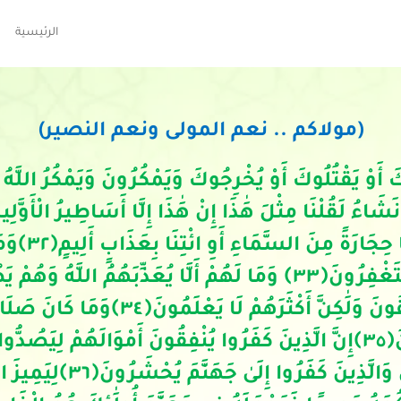
الرئيسية
(مولاكم .. نعم المولى ونعم النصير)
كَ أَوْ يَقْتُلُوكَ أَوْ يُخْرِجُوكَ وَيَمْكُرُونَ وَيَمْكُرُ اللَّهُ و
شَاءُ لَقُلْنَا مِثْلَ هَٰذَا إِنْ هَٰذَا إِلَّا أَسَاطِيرُ الْأَوَّلِي
 حِجَارَةً مِنَ السَّمَاءِ أَوِ ائْتِنَا بِعَذَابٍ أَلِيمٍ
﴿
٣٢
﴾وَمَ
تَغْفِرُونَ
﴿
٣٣
﴾ وَمَا لَهُمْ أَلَّا يُعَذِّبَهُمُ اللَّهُ وَهُمْ
َّقُونَ وَلَٰكِنَّ أَكْثَرَهُمْ لَا يَعْلَمُونَ
﴿
٣٤
﴾
وَمَا كَانَ صَلَاتُه
َ
﴿
٣٥
﴾
إِنَّ الَّذِينَ كَفَرُوا يُنْفِقُونَ أَمْوَالَهُمْ لِيَصُدُّ
 وَالَّذِينَ كَفَرُوا إِلَىٰ جَهَنَّمَ يُحْشَرُونَ
﴿
٣٦
﴾
لِيَمِيزَ 