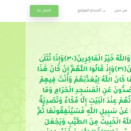
اتصل بنا
من نحن
أقسام الموقع
َاللَّهُ خَيْرُ الْمَاكِرِينَ
﴿
٣٠
﴾
وَإِذَا تُتْلَىٰ
نَ
﴿
٣١
﴾
وَإِذْ قَالُوا اللَّهُمَّ إِنْ كَانَ هَٰذَا
ا كَانَ اللَّهُ لِيُعَذِّبَهُمْ وَأَنْتَ فِيهِمْ
 يَصُدُّونَ عَنِ الْمَسْجِدِ الْحَرَامِ وَمَا
ُمْ عِنْدَ الْبَيْتِ إِلَّا مُكَاءً وَتَصْدِيَةً
وا عَنْ سَبِيلِ اللَّهِ فَسَيُنْفِقُونَهَا ثُمَّ
اللَّهُ الْخَبِيثَ مِنَ الطَّيِّبِ وَيَجْعَلَ