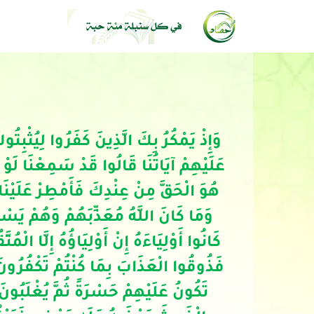
وَإِذْ يَمْكُرُ بِكَ الَّذِينَ كَفَرُوا لِيُثْبِتُو
عَلَيْهِمْ آيَاتُنَا قَالُوا قَدْ سَمِعْنَا لَوْ نَ
هُوَ الْحَقَّ مِنْ عِنْدِكَ فَأَمْطِرْ عَلَيْنَا
وَمَا كَانَ اللَّهُ مُعَذِّبَهُمْ وَهُمْ يَسْ
كَانُوا أَوْلِيَاءَهُ إِنْ أَوْلِيَاؤُهُ إِلَّا الْمُت
فَذُوقُوا الْعَذَابَ بِمَا كُنْتُمْ تَكْفُرُون
تَكُونُ عَلَيْهِمْ حَسْرَةً ثُمَّ يُغْلَبُونَ