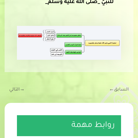
للنّبيّ _صلّى الله عليه وسلّم_
السابق
←
→
التالي
روابط مهمة