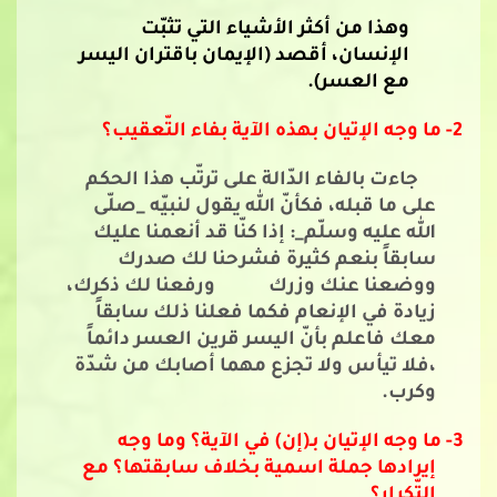
وهذا من أكثر الأشياء التي تثبّت
الإنسان، أقصد (الإيمان باقتران اليسر
مع العسر).
2-
ما وجه الإتيان بهذه الآية بفاء التّعقيب؟
جاءت بالفاء الدّالة على ترتّب هذا الحكم
على ما قبله، فكأنّ الله يقول لنبيّه _صلّى
الله عليه وسلّم_: إذا كنّا قد أنعمنا عليك
سابقاً بنعم كثيرة فشرحنا لك صدرك
ووضعنا عنك وزرك ورفعنا لك ذكرك،
زيادة في الإنعام فكما فعلنا ذلك سابقاً
معك فاعلم بأنّ اليسر قرين العسر دائماً
،فلا تيأس ولا تجزع مهما أصابك من شدّة
وكرب.
3-
ما وجه الإتيان بـ(إن) في الآية؟ وما وجه
إيرادها جملة اسمية بخلاف سابقتها؟ مع
التّكرار؟