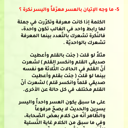
5-
ما وجه الإتيان بالعسر معرّفاً واليسر نكرة ؟
الكلمة إذا كانت معرفة وتكرّرت في جملة
لها رابط واحد في الغالب تكون واحدة،
فالنّكرة تشعرك بالتّعدد بينما المعرفة
تشعرك بالواحديّة .
مثلاً لو قلت ( جئت بالقلم وأعطيت
صديقي القلم وانكسر القلم ) لشعرت
أنّ القلم في الحالات الثّلاثة هو نفسه
بينما لو قلت ( جئت بقلم وأعطيت
صديقي قلماً وانكسر قلم ) لشعرت أنّ
القلم مختلف في كل حالة عن الأخرى.
على ما سبق يكون العسر واحداً واليسر
يسرين والحديث لا يصحّ مرفوعاً
والظّاهر أنّه من كلام بعض الصّحابة،
وفي ما سبق من الكلام غاية التّسلية