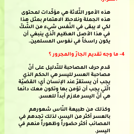
هذه الأمور الثّلاثة هي مؤكّدات لمحتوى
هذه الجملة ونلاحظ الاهتمام بمثل هذا
لكي لا يبقى في النّفس شيء من الشّكّ
في هذا الأصل العظيم الّذي ينبغي أن
يكون راسخاً في نفوس المسلمين.
4-
ما وجه تقديم الجارّ والمجرور ؟
قدم حرف المصاحبة للتّدليل على أنّ
مصاحبة العسر لليسر هي الحكم الذي
يجب أن يستقرّ عند الإنسان أي: القضيّة
الّتي يجب أن تؤمن بها وتكون معك دائما
هي أنّ اليسر ملازم أبداً للعسر.
وكذلك من طبيعة النّاس شعورهم
بالعسر أكثر من اليسر، لذلك تجدهم في
المصائب أكثر حضوراً وظهوراً منهم في
اليسر.