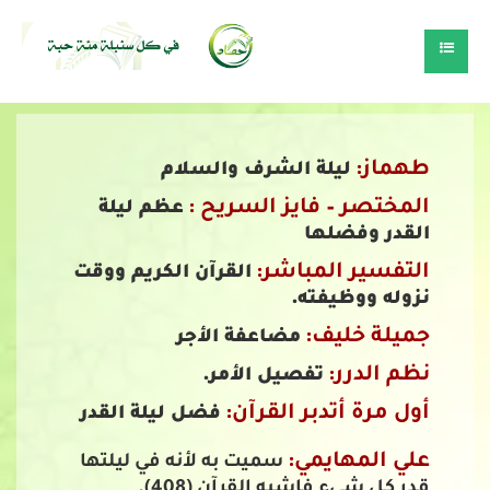
طهماز:
ليلة الشرف والسلام
المختصر – فايز السريح :
عظم ليلة
القدر وفضلها
التفسير المباشر:
القرآن الكريم ووقت
نزوله ووظيفته.
جميلة خليف:
مضاعفة الأجر
نظم الدرر:
تفصيل الأمر.
أول مرة أتدبر القرآن:
فضل ليلة القدر
علي المهايمي:
سميت به لأنه في ليلتها
قدر كل شيء فاشبه القرآن (408).