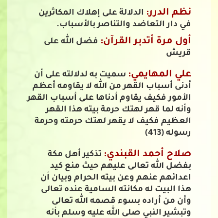
نظم الدرر:
الدلالة على إهلاك المكاثرين
في دار التعاضد والتناصر بالأسباب.
أول مرة أتدبر القرآن:
فضل الله على
قريش
علي المهايمي:
سميت به لدلالته على أن
أدنى أسباب القهر من الله لا يقاومه أعظم
الأمور فكيف يقاوم أدناها على أسباب القهر
وأنه لما قهر لهتك حرمة بيته هذا القهر
العظيم فكيف لا يقهر لهتك حرمته وحرمة
رسوله (413)
صلاح أحمد القبندي:
تذكير أهل مكة
بفضل الله تعالى عليهم حيث منع كيد
اعدائهم عنهم وعن بيته الحرام وبيان أن
هذا البيت له مكانته السامية عنده تعالى
وأن من أراده بسوء قصمه الله تعالى
وتبشير النبي صلى الله عليه وسلم بأنه