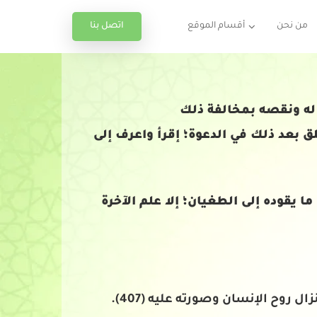
اتصل بنا
من نحن
أقسام الموقع
 له ونقصه بمخالفة ذلك
لق بعد ذلك في الدعوة؛ إقرأ واعرف إلى
ا يقوده إلى الطغيان؛ إلا علم الآخرة
ل روح الإنسان وصورته عليه (407).