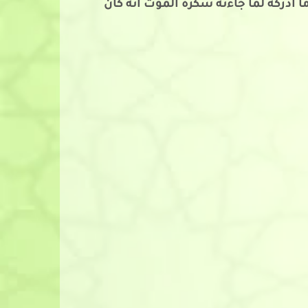
ا أدركه لما جاءته سكرة الموت أنه كان