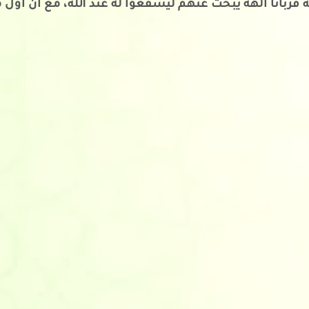
قربانا آلهة يبحث عنهم ليشفعوا له عند الله، مع أن أول م