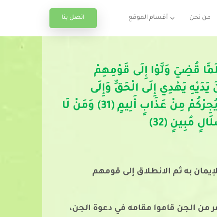
اتصل بنا
من نحن
أقسام الموقع
مَّا قُضِيَ وَلَّوْا إِلَى قَوْمِهِمْ
يْنَ يَدَيْهِ يَهْدِي إِلَى الْحَقِّ وَإِلَى
طَرِيقٍ مُسْتَقِيمٍ (30) يَاقَوْمَنَا أَجِيبُوا دَاعِيَ اللَّهِ وَآمِنُوا بِهِ يَغْفِرْ لَكُمْ مِنْ ذُنُوبِكُمْ وَيُجِرْكُمْ مِنْ عَذَابٍ أَلِيمٍ (31) وَمَنْ لَا
الٍ مُبِينٍ (32)
يمان به ثم الانطلاق إلى قومهم
ر من الجن قاموا مقامه في دعوة الجن،