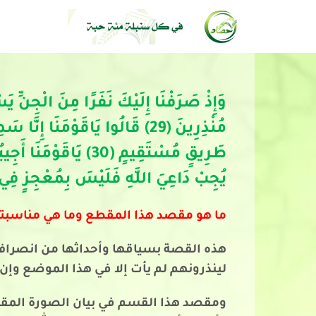
وَإِذْ صَرَفْنَا إِلَيْكَ نَفَرًا مِنَ الْجِنِّ 
مُنْذِرِينَ (29) قَالُوا يَاقَوْمَنَ
يُجِبْ دَاعِيَ اللَّهِ فَلَيْسَ بِمُعْجِزٍ فِي ا
ما هو مقصد هذا المقطع وما هي مناسبته
هذه القصة بسياقها وأحداثها من انصراف 
لينذرونهم لم يأت إلا في هذا الموضع وإن
ومقصد هذا القسم في بيان الصورة المقابل