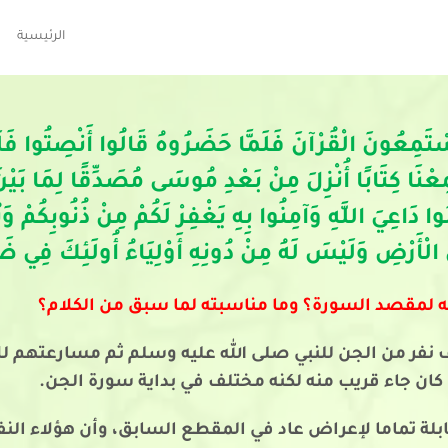
الرئيسية
يَسْتَمِعُونَ الْقُرْآنَ فَلَمَّا حَضَرُوهُ قَالُوا أَنْصِتُوا فَلَ
ا إِنَّا سَمِعْنَا كِتَابًا أُنْزِلَ مِنْ بَعْدِ مُوسَى مُصَدِّقًا لِمَا بَ
لْأَرْضِ وَلَيْسَ لَهُ مِنْ دُونِهِ أَوْلِيَاءُ أُولَئِكَ فِي ضَلَ
 لمقصد السورة؟ وما مناسبته لما سبق من الكلام؟
نفر من الجن للنبي صلى الله عليه وسلم ثم مسارعتهم للإ
 كان جاء قريب منه لكنه مختلف في بداية سورة الجن.
ة تماما لإعراض عاد في المقطع السابق، وأن هؤلاء النف