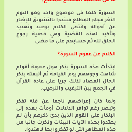
ما هي مناسبة المقطع للمطلع؟
السورة كلها في موضوع واحد وهو اليوم
الآخر فجاء المطلع مبتدءا بالتشويق للإخبار
عن أحواله وانتهى الكلام بوعيد وتهديد
وتأكيد لهذه القضية وهي قضية رجوع
الخلق لله ثم حسابهم على ما مضى
الكلام عن عموم السورة؟
ابتدأت هذه السورة بذكر هول عقوبة أقوام
شاهت وجوههم يوم القيامة ثم أتبعته بذكر
الحال المضاد لذلك جريا على عادة القرآن
في الجمع بين الترغيب والترهيب.
ولما كان إعراضهم ناجما عن قلة تفكر
وتبصر رغم توافر الدلالات أومأت بعده إلى
الإنكار على القوم الذين بدئ ذكرهم بأن لم
يهتدوا بهذه الآيات البينات وذكرت جانبا من
هذه المظاهر التي لو تفكروا بها لاهتدوا.