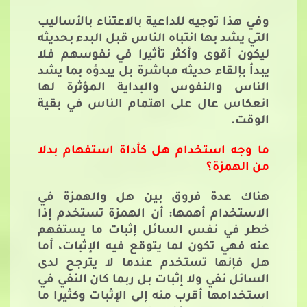
وفي هذا توجيه للداعية بالاعتناء بالأساليب
التي يشد بها انتباه الناس قبل البدء بحديثه
ليكون أقوى وأكثر تأثيرا في نفوسهم فلا
يبدأ بإلقاء حديثه مباشرة بل يبدؤه بما يشد
الناس والنفوس والبداية المؤثرة لها
انعكاس عال على اهتمام الناس في بقية
الوقت.
ما وجه استخدام هل كأداة استفهام بدلا
من الهمزة؟
هناك عدة فروق بين هل والهمزة في
الاستخدام أهمها: أن الهمزة تستخدم إذا
خطر في نفس السائل إثبات ما يستفهم
عنه فهي تكون لما يتوقع فيه الإثبات، أما
هل فإنها تستخدم عندما لا يترجح لدى
السائل نفي ولا إثبات بل ربما كان النفي في
استخدامها أقرب منه إلى الإثبات وكثيرا ما