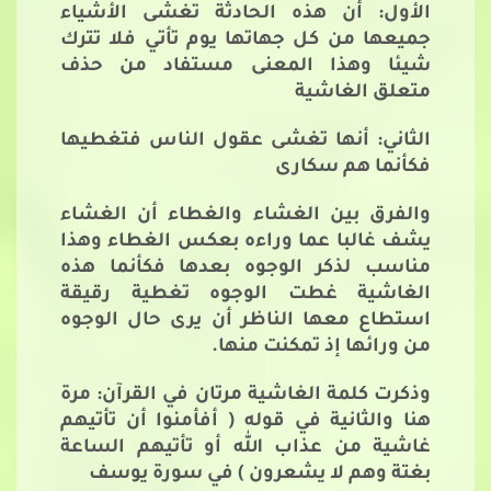
الأول: أن هذه الحادثة تغشى الأشياء
جميعها من كل جهاتها يوم تأتي فلا تترك
شيئا وهذا المعنى مستفاد من حذف
متعلق الغاشية
الثاني: أنها تغشى عقول الناس فتغطيها
فكأنما هم سكارى
والفرق بين الغشاء والغطاء أن الغشاء
يشف غالبا عما وراءه بعكس الغطاء وهذا
مناسب لذكر الوجوه بعدها فكأنما هذه
الغاشية غطت الوجوه تغطية رقيقة
استطاع معها الناظر أن يرى حال الوجوه
من ورائها إذ تمكنت منها.
وذكرت كلمة الغاشية مرتان في القرآن: مرة
هنا والثانية في قوله ( أفأمنوا أن تأتيهم
غاشية من عذاب الله أو تأتيهم الساعة
بغتة وهم لا يشعرون ) في سورة يوسف