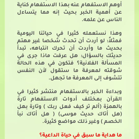
أوهم الاستفهام عنه بهذا الاستفهام كناية
عن أهمية الخبر بحيث إنه مما يتساءل
الناس عن علمه.
وهذا نستعمله كثيرا في حياتنا اليومية
فمثلاً: لو أردت أن تحدث شخصا غير مهتم
بحديث ما وأردت أن تحرك انتباهه، تبدأ
حديثك بالسؤال: هل عرفت ماذا جرى في
المسألة الفلانية؟ فتكون في هذه الحالة
شوقته لمعرفة ما ستقول لأن النفس
تتشوف إلى المعرفة ما تجهل.
وبداءة الخبر بالاستفهام منتشر كثيرا في
القرآن بمختلف أدوات الاستفهام تارة
بالهمزة (ألم تر كيف فعل ربك ) وتارة بهل
(هل أتاك حديث موسى) ( هل أتاك نبأ
الخصم ) وغير ذلك مواضع كثيرة.
ما هداية ما سبق في حياة الداعية؟