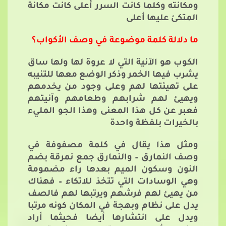
ومكانته وكلما كانت السرر أعلى كانت مكانة
المتكئ عليها أعلى
ما دلالة كلمة موضوعة في وصف الأكواب؟
الكوب هو الآنية التي لا عروة لها ولها ساق
يشرب فيها الخمر وذكر الوضع معها للتنيبه
على تهيئتها لهم وعلى وجود من يخدمهم
ويهيئ لهم شرابهم وطعامهم وآنيتهم
فعبر عن كل هذا المعنى وهذا الجو المليء
بالخيرات بلفظة واحدة
ومثل هذا يقال في كلمة مصفوفة في
وصف النمارق – والنمارق جمع نمرقة بضم
النون وسكون الميم بعدها راء مضمومة
وهي الوسادات التي تتخذ للاتكاء – فهناك
من يهيئ لهم فرشهم ويرتبها لهم فالصف
يدل على نظام وبهجة في المكان كونه مرتبا
ويدل على انتشارها أيضا فحيثما أراد