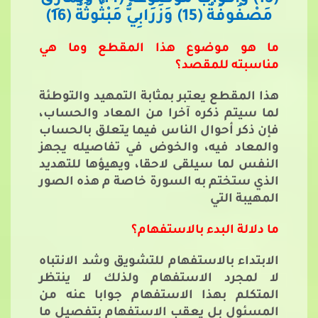
(13) وَأَكْوَابٌ مَوْضُوعَةٌ (14) وَنَمَارِقُ
مَصْفُوفَةٌ (15) وَزَرَابِيُّ مَبْثُوثَةٌ (16)
ما هو موضوع هذا المقطع وما هي
مناسبته للمقصد؟
هذا المقطع يعتبر بمثابة التمهيد والتوطئة
لما سيتم ذكره آخرا من المعاد والحساب،
فإن ذكر أحوال الناس فيما يتعلق بالحساب
والمعاد فيه، والخوض في تفاصيله يجهز
النفس لما سيلقى لاحقا، ويهيؤها للتهديد
الذي ستختم به السورة خاصة م هذه الصور
المهيبة التي
ما دلالة البدء بالاستفهام؟
الابتداء بالاستفهام للتشويق وشد الانتباه
لا لمجرد الاستفهام ولذلك لا ينتظر
المتكلم بهذا الاستفهام جوابا عنه من
المسئول بل يعقب الاستفهام بتفصيل ما