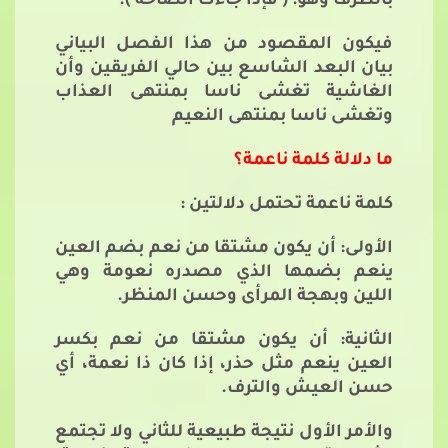
بالظرف وهو: ( فإذا جاءت الصاخة ).
فيكون المقصود من هذا الفصل البياني
بيان البعد الشاسع بين حالي الفريقين وأن
الغاشية تغشى ناسا بمنتهى العذاب
وتغشى ناسا بمنتهى النعيم
ما دلالة كلمة ناعمة؟
كلمة ناعمة تحتمل دلالتين :
الأولى: أن يكون مشتقا من نعم بضم العين
ينعم بضمها الذي مصدره نعومة وهي
اللين وبهجة المرأى وحسن المنظر.
الثانية: أن يكون مشتقا من نعم بكسر
العين ينعم مثل حذر، إذا كان ذا نعمة، أي
حسن العيش والترف.
والأمر الأول نتيجة طبيعية للثاني ولا تجتمع