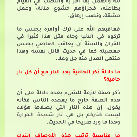
لله والعمل بما أمر به والنصب في القيام
بطاعته، فجزاؤهم خشوع مذلة، وعمل
مشقة، ونصب إرهاق.
فعاقبهم الله على ترك أوامره بجنس ما
تركوه في الدنيا وجاء مثل هذا كثيرا في
القرآن والسنة أن يعاقب العاصي بجنس
معصيته كما في حديث قاتل نفسه وهذا
منتهى العدل منه جل وعلا.
ما دلالة ذكر الحامية بعد النار مع أن كل نار
حامية؟
ذكر صفة لازمة للشيء بعده دلالة على أن
هذه الصفة خارج ما يعهده الناس فكأنه
يقول: إن هذه النار التي يصلاها هؤلاء
ليست كناركم بل هي نار شديدة الحرارة
وهذا ما ورد صريحا في الحديث.
ما مناسبة ترتيب هذه الأوصاف ابتداء