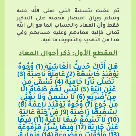
ثم عقبت بتسلية النبي صلى الله عليه
وسلم وبيان اقتصار مهمته على التذكير
فقط وأن المعاد والحساب إنما هو إلى الله
تعالى فإليه معادهم وعليه حسابهم وفي
هذا من التهديد والتخويف ما فيه.
المقطع الأول: ذكر أحوال المعاد
هَلْ أَتَاكَ حَدِيثُ الْغَاشِيَةِ (1)
وُجُوهٌ
يَوْمَئِذٍ خَاشِعَةٌ (2) عَامِلَةٌ نَاصِبَةٌ (3)
تَصْلَى نَارًا حَامِيَةً (4) تُسْقَى مِنْ
عَيْنٍ آنِيَةٍ (5) لَيْسَ لَهُمْ طَعَامٌ إِلَّا
مِنْ ضَرِيعٍ (6) لَا يُسْمِنُ وَلَا يُغْنِي
مِنْ جُوعٍ (7)
وُجُوهٌ يَوْمَئِذٍ نَاعِمَةٌ (8)
لِسَعْيِهَا رَاضِيَةٌ (9) فِي جَنَّةٍ عَالِيَةٍ
(10) لَا تَسْمَعُ فِيهَا لَاغِيَةً (11) فِيهَا
عَيْنٌ جَارِيَةٌ (12) فِيهَا سُرُرٌ مَرْفُوعَةٌ