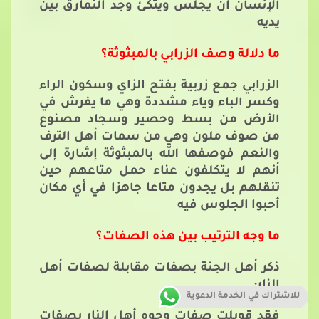
الإنسان أن يجلس ويتكئ وجد النمارق بين
يديه
ما دلالة وصف الزرابي بالمبثوثة؟
الزرابي جمع زربية بفتح الزاي وسكون الراء
وكسر الباء وياء مشددة وهي ما يفرش في
الأرض من بسط وحصير وسجاد مصنوع
من صوف ملون وهي من سمات أهل الترف
والنعم فوصفها الله بالمبثوثة إشارة إلى
أنهم لا يتكلفون عناء حمل متاعهم حين
تنقلهم بل يجدون متاعا جاهزا في أي مكان
أحبوا الجلوس فيه
ما وجه الترتيب بين هذه الصفات؟
ذكر أهل الجنة بصفات مقابلة لصفات أهل
النار:
للاشتراك في الخدمة الدعوية
فقد قوبلت صفات وجوه أهل النار بصفات