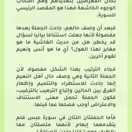
بحال المعرضين بتهديدهم وهم أصحاب
الوجوه الخاشعة فهذا هو المقصد الرئيسي
للسورة.
فبعد أن وصف حالهم، جاءت الجملة بعدها
مفصولة لأنها جعلت استئنافا بيانيا لسؤال
قد يخطر: هل من حديث الغاشية ما هو
مغاير لهذا الهول؟ أي ما هو أنس ونعيم
لقوم آخرين.
فجاء الترتيب بهذا الشكل مفصولا لأن
الجملة الثانية وهي وصف حال أهل النعيم
إنما جاءت للاستطراد والتتميم وإظهار
الفرق بين الحالين وإتباع الترهيب بالترغيب،
فكون الجملة تحمل معنى الاستئناف
والاعتراض أوجب فصلها عما قبلها.
فأما الجملتان اللتان في سورة عبس فلم
يتقدمهما إبهام لأنهما متصلتان معا