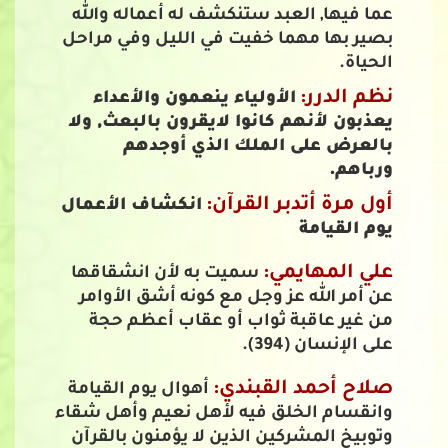
عما فيها, العبد ستنكشف له أعماله والله
بصير بها مهما خفيت في الليل وفي مراحل
الحياة.
نظم الدرر:
الأولياء ينعمون والأعداء
يعذبون لأنهم كانوا لايقرون بالبعث, ولا
بالعرض على الملك الذي أوجدهم
ورباهم.
أول مرة أتدبر القرآن:
انكشاف الأعمال
يوم القيامة
علي المهايمي:
سميت به لأن انشقاقها
عن أمر الله عز وجل مع كونه أشق الأوامر
من غير عاقبة ثواب أو عقاب أعظم حجة
على الإنسان (394).
صلاح أحمد القبندي:
أهوال يوم القيامة
وانقسام الخلق فيه لأهل نعيم وأهل شقاء
وتوبيخ المشركين الذين لا يؤمنون بالقرآن