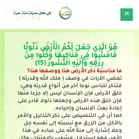
هُوَ الَّذِي جَعَلَ لَكُمُ الْأَرْضَ ذَلُولًا 
فَامْشُوا فِي مَنَاكِبِهَا وَكُلُوا مِنْ 
رِزْقِهِ وَإِلَيْهِ النُّشُورُ (15)
ما مناسبة ذكر الأرض هنا ووصفها هنا؟
تمضي الآيات في وصف ( ملك الله وقدرته ) 
فتذكر للناس نوعا آخر من أنواع قدرته وهي: 
خلق الأرض فإن الإنسان ليس إلا جزءا منها 
فإن خلق هذه الأرض وجعلها ذلولا قادر على 
إعادة بعث الإنسان وإحياءه.
كما أن في التنصيص على ذكر التذليل والأمر 
بالأكل من الزرق مع نسبته إلى نفسه جل 
وعلا إشارة إلى منة الله على عباده في هذا 
الأمر، فهو استدلال مشوب بالامتنان، وكل 