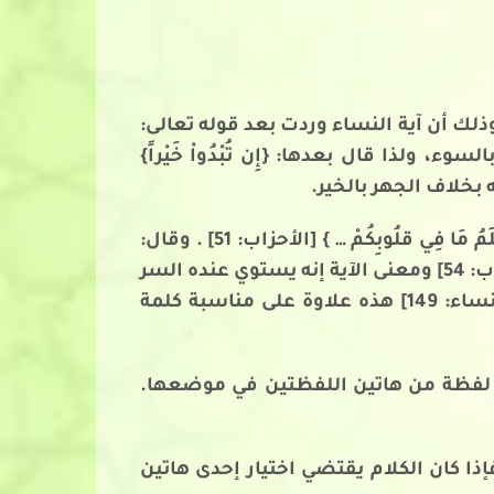
ية النساء: {إِن تُبْدُواْ خَيْراً} [النساء: 149] وفي الأحزاب: {إِن تُبْدُواْ شَيْئاً} [الأحزاب: 54] ، وذلك أن آية النساء وردت بعد قوله تعالى:
 [النساء: 148] فذكر أنّ الله لا يحب الجهر بالسوء، ولذا قال بعدها: {إِن تُبْدُواْ خَيْراً}
وأما في آية الأحزاب فالسياق يتعلق بعلم الله بالأشياء الخافية والظاهرة فقد قال قبلها: {والله يَعْلَمُ مَا فِي قلُوبِكُمْ … } [الأحزاب: 51] . وقال:
{وَكَانَ الله على كُلِّ شَيْءٍ رَّقِيباً} [الأحزاب: 52] وختم الآية بقوله: {فَإِنَّ الله كَانَ بِكُلِّ شَيْءٍ عَلِيماً} [الأحزاب: 54] ومعنى الآية إنه يستوي عنده السر
والجهر، فناسبَ أن يقول: {إِن تُبْدُواْ شَيْئاً أَوْ تُخْفُوهُ} [الأحزاب: 54] لا أن يقول: {إِن تُبْدُواْ خَيْراً} [النساء: 149] هذه علاوة على مناسبة كلمة
ل لفظة من هاتين اللفظتين في موضعها.
 كان الكلام يقتضي اختيار إحدى هاتين