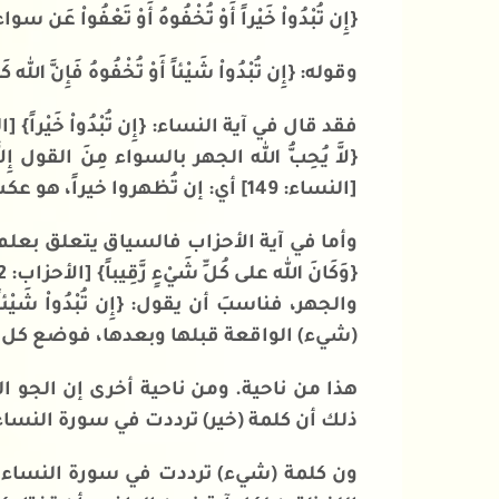
{إِن تُبْدُواْ خَيْراً أَوْ تُخْفُوهُ أَوْ تَعْفُواْ عَن سواء ف
وقوله: {إِن تُبْدُواْ شَيْئاً أَوْ تُخْفُوهُ فَإِنَّ الله كَا
[النساء: 149] أي: إن تُظهروا خيراً، هو عكس الجهر بالسوء. فالله سبحانه لا يحب السوء ولا الجهر به بخلاف الجهر بالخير.
(شيء) الواقعة قبلها وبعدها، فوضع كل 
هذا من ناحية. ومن ناحية أخرى إن الجو
ذلك أن كلمة (خير) ترددت في سورة النساء 
ون كلمة (شيء) ترددت في سورة النساء ا