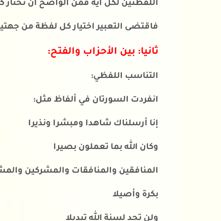
اللفظتين لكل آية فمن الواضح أن تختار كلم
فاقتضى التعبير اختيار كل لفظة من جهتي
ثانيا: بين الأحزاب والفتح:
التناسب اللفظي:
انفردت السورتان في ألفاظ مثل:
إنا أرسلناك شاهدا ومبشرا ونذيرا
وكان الله بما تعملون بصيرا
المنافقين والمنافقات والمشركين والم
بكرة وأصيلا
ولن تجد لسنة الله تبديلا