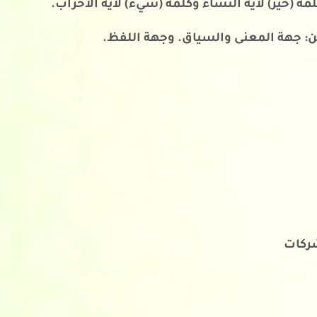
ة (خير) لآية النساء وكلمة (شيء) لآية الأحزاب.
ن: جهة المعنى والسياق. وجهة اللفظ.
شركات