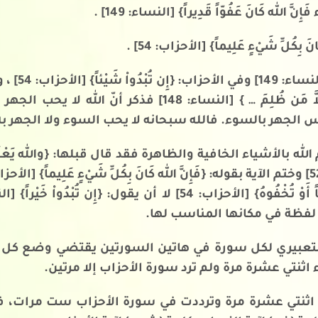
َإِنَّ الله كَانَ عَفُوّاً قَدِيراً} [النساء: 149] .
نَ بِكُلِّ شَيْءٍ عَلِيماً} [الأحزاب: 54] .
فقد قال في آ
{لاَّ يُحِبُّ الله الجهر بالسواء مِنَ القول إِلاَّ مَن ظُلِمَ … }
لفظة في مكانها المناسب لها.
 التعبيري لكل سورة في هاتين السورتين يقتضي وضع ك
اثنتي عشرة مرة ولم ترد سورة الأحزاب إلا مرتين.
ثنتي عشرة مرة وترددت في سورة الأحزاب ست مرات، فإذا