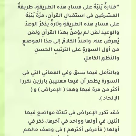
”فتارةً يُنبّهُ على فسادِ هذه الطريقةِ، طريقةُ
المشركين في استقبالِ القرآنِ، مرّةً يُنبّهُ
على فسادِ هذه الطريقةِ وتارةً يذكرُ الوعدَ
والوعيدَ لمَن لم يؤمنُ بهذا القرآنِ ولمَن
يُعرضُ عنه. وامتدَّ الكلامُ إلى هذا الموضعِ
من أول السورةِ على الترتيبِ الحسنِ
والنظمِ الكاملِ
وبالتأمل فيما سبق وفي المعاني التي في
السورة يظهر أن فيها معنيين بارزين تكررا
أكثر من مرة فيها وهما ( الإعراض ) و (
الإلحاد ).
فقد تكرر الإعراض في ثلاثة مواضع فيها
اثنين في أولها وواحد في آخرها، ذكر في
أولها ( فأعرض أكثرهم ) في وصف حالهم