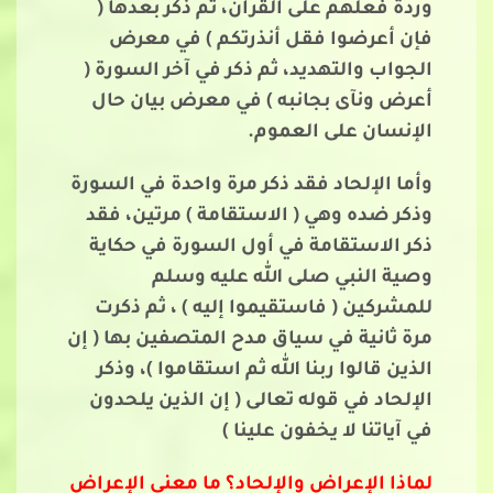
وردة فعلهم على القرآن، ثم ذكر بعدها (
فإن أعرضوا فقل أنذرتكم ) في معرض
الجواب والتهديد، ثم ذكر في آخر السورة (
أعرض ونآى بجانبه ) في معرض بيان حال
الإنسان على العموم.
وأما الإلحاد فقد ذكر مرة واحدة في السورة
وذكر ضده وهي ( الاستقامة ) مرتين، فقد
ذكر الاستقامة في أول السورة في حكاية
وصية النبي صلى الله عليه وسلم
للمشركين ( فاستقيموا إليه ) ، ثم ذكرت
مرة ثانية في سياق مدح المتصفين بها ( إن
الذين قالوا ربنا الله ثم استقاموا )، وذكر
الإلحاد في قوله تعالى ( إن الذين يلحدون
في آياتنا لا يخفون علينا )
لماذا الإعراض والإلحاد؟ ما معنى الإعراض