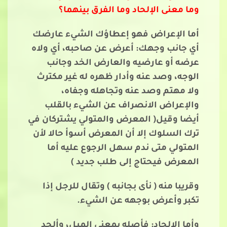
وما معنى الإلحاد وما الفرق بينهما؟
أما الإعراض فهو إعطاؤك الشيء عارضك
أي جانب وجهك: أعرض عن صاحبه، أي ولاه
عرضه أو عارضيه والعارض الخد وجانب
الوجه، وصد عنه وأدار ظهره له غير مكترث
ولا مهتم وصد عنه وتجاهله وجفاه،
والإعراض الانصراف عن الشيء بالقلب
أيضا وقيل( المعرض والمتولي يشتركان في
ترك السلوك إلا أن المعرض أسوأ حالا لأن
المتولي متى ندم سهل الرجوع عليه أما
المعرض فيحتاج إلى طلب جديد )
وقريبا منه ( نأى بجانبه ) وتقال للرجل إذا
تكبر وأعرض بوجهه عن الشيء.
وأما الإلحاد: فأصله بمعنى الميل، وألحد