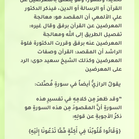
تحديدا وظهورا وهو يتعلق بالمعرضين عن
القرآن أو الرسالة أو الدين، فيذكر الدكتور
علي الألمعي أن المقصد هو: معالجة
المعرضين عن القرآن برفق وقال غيره:
تفصيل الطريق إلى الله ومعالجة
المعرضين عنه برفق وقررت الدكتورة فلوة
الراشد أن المقصد: القرآن وصفات
المعرضين وكذلك الشيخ سعيد حوى: الرد
على المعرضين
يقولُ الرازيُّ أيضاً في سورةِ فُصِّلت:
“وقد ظهرَ مِن كلامِهِ في تفسيرِ هذه
السورةِ أنَّ المقصودَ مِن هذه السورةِ هو
ذكرُ الأجوبةِ عن قولِهِ:
{وَقَالُوا قُلُوبُنَا فِي أَكِنَّةٍ مِّمَّا تَدْعُونَا إِلَيْهِ}